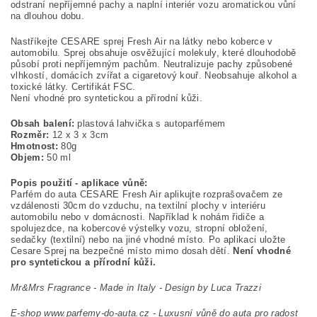
odstraní nepříjemné pachy a naplní interiér vozu aromatickou vůní
na dlouhou dobu.
Nastříkejte CESARE sprej Fresh Air na látky nebo koberce v
automobilu. Sprej obsahuje osvěžující molekuly, které dlouhodobě
působí proti nepříjemným pachům. Neutralizuje pachy způsobené
vlhkostí, domácích zvířat a cigaretový kouř. Neobsahuje alkohol a
toxické látky. Certifikát FSC.
Není vhodné pro syntetickou a přírodní kůži.
Obsah balení:
plastová lahvička s autoparfémem
Rozměr:
12 x 3 x 3cm
Hmotnost:
80g
Objem:
50 ml
Popis použití - aplikace vůně:
Parfém do auta CESARE Fresh Air aplikujte rozprašovačem ze
vzdálenosti 30cm do vzduchu, na textilní plochy v interiéru
automobilu nebo v domácnosti. Například k nohám řidiče a
spolujezdce, na kobercové výstelky vozu, stropní obložení,
sedačky (textilní) nebo na jiné vhodné místo. Po aplikaci uložte
Cesare Sprej na bezpečné místo mimo dosah dětí.
Není vhodné
pro syntetickou a přírodní kůži.
Mr&Mrs Fragrance - Made in Italy - Design by Luca Trazzi
E-shop www.parfemy-do-auta.cz - Luxusní vůně do auta pro radost