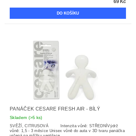
69 Kč
PANÁČEK CESARE FRESH AIR - BÍLÝ
Skladem
(>5 ks)
SVĚŽÍ, CITRUSOVÁ Intenzita vůně: STŘEDNÍVýdrž
vůně: 1,5 - 3 měsíce Unisex vůně do auta v 3D tvaru panáčka
určená na mřížku ventilace.