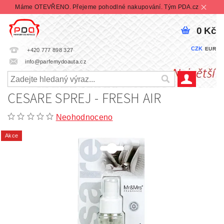
Máme OTEVŘENO. Přejeme pohodlné nakupování. Tým PDA.cz
0 Kč
CZK
EUR
+420 777 898 327
info@parfemydoauta.cz
CESARE SPREJ - FRESH AIR
Neohodnoceno
Akce