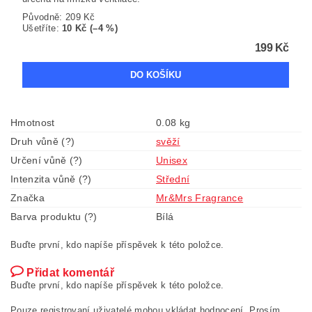
Původně:
209 Kč
Ušetříte
:
10 Kč (–4 %)
199 Kč
Hmotnost
0.08 kg
Druh vůně (?)
svěží
Určení vůně (?)
Unisex
Intenzita vůně (?)
Střední
Značka
Mr&Mrs Fragrance
Barva produktu (?)
Bílá
Buďte první, kdo napíše příspěvek k této položce.
Přidat komentář
Buďte první, kdo napíše příspěvek k této položce.
Pouze registrovaní uživatelé mohou vkládat hodnocení. Prosím