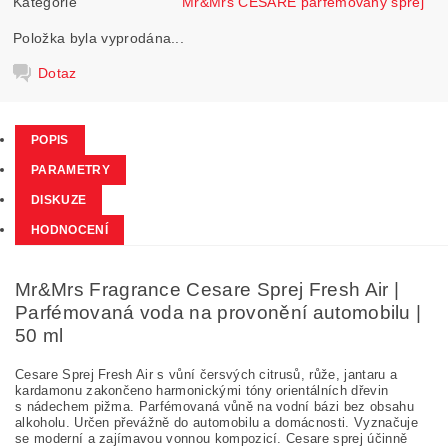
Kategorie
Mr&Mrs CESARE parfémovaný sprej
Položka byla vyprodána...
Dotaz
POPIS
PARAMETRY
DISKUZE
HODNOCENÍ
Mr&Mrs Fragrance Cesare Sprej Fresh Air |
Parfémovaná voda na provonění automobilu |
50 ml
Cesare Sprej Fresh Air s vůní čersvých citrusů, růže, jantaru a
kardamonu zakončeno
harmonickými tóny orientálních dřevin
s nádechem pižma
. Parfémovaná vůně na vodní bázi bez obsahu
alkoholu. Určen převážně do automobilu a domácnosti. Vyznačuje
se moderní a zajímavou vonnou kompozicí.
Cesare sprej účinně