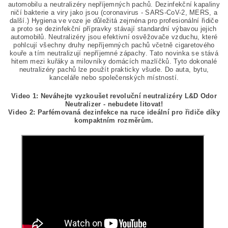
automobilu a neutralizéry nepříjemných pachů. Dezinfekční kapaliny
ničí bakterie a viry jako jsou (coronavirus - SARS-CoV-2, MERS, a
další.) Hygiena ve voze je důležitá zejména pro profesionální řidiče
a proto se dezinfekční přípravky stávají standardní výbavou jejich
automobilů.
Neutralizéry jsou efektivní osvěžovače vzduchu, které
pohlcují všechny druhy nepříjemných pachů včetně cigaretového
kouře a tím neutralizují nepříjemné zápachy. Tato novinka se stává
hitem mezi kuřáky a milovníky domácích mazlíčků. Tyto dokonalé
neutralizéry pachů lze použít prakticky všude. Do auta, bytu,
kanceláře nebo společenských místností.
Video 1: Neváhejte vyzkoušet revoluční neutralizéry L&D Odor
Neutralizer - nebudete litovat!
Video 2: Parfémovaná dezinfekce na ruce ideální pro řidiče díky
kompaktním rozměrům.