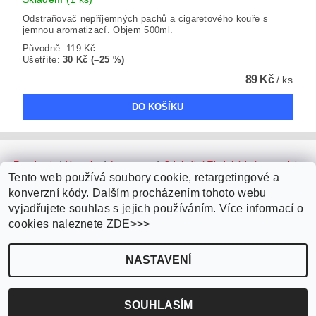
Odstraňovač nepříjemných pachů a cigaretového kouře s
jemnou aromatizací. Objem 500ml.
Původně:
119 Kč
Ušetříte
:
30 Kč (–25 %)
89 Kč
/ ks
Facebook
|
Youtube
|
Instagram
|
Originální Thajské krémy a oleje
|
Platební brána ComGate
Tento web používá soubory cookie, retargetingové a
konverzní kódy. Dalším procházením tohoto webu
vyjadřujete souhlas s jejich používáním. Více informací o
cookies naleznete
ZDE>>>
NASTAVENÍ
Upravit nastavení cookies
2026 ©
Parfémy do auta.cz
, všechna práva vyhrazena
Vytvořil Shoptet
SOUHLASÍM