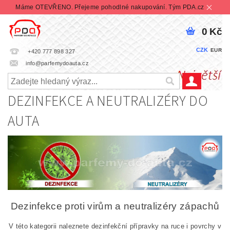
Máme OTEVŘENO. Přejeme pohodlné nakupování. Tým PDA.cz
0 Kč
CZK
EUR
+420 777 898 327
info@parfemydoauta.cz
DEZINFEKCE A NEUTRALIZÉRY DO
AUTA
Dezinfekce proti virům a neutralizéry zápachů
V této kategorii naleznete dezinfekční přípravky na ruce i povrchy v