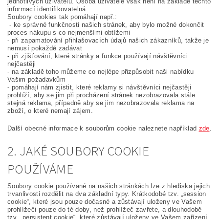
jednotlivých uživatelů. Osoba uživatele však není na základě těchto
informací identifikovatelná.
Soubory cookies tak pomáhají např.:
- ke správné funkčnosti našich stránek, aby bylo možné dokončit
proces nákupu s co nejmenšími obtížemi
- při zapamatování přihlašovacích údajů našich zákazníků, takže je
nemusí pokaždé zadávat
- při zjišťování, které stránky a funkce používají návštěvníci
nejčastěji
- na základě toho můžeme co nejlépe přizpůsobit naši nabídku
Vašim požadavkům
- pomáhají nám zjistit, které reklamy si návštěvníci nejčastěji
prohlíží, aby se jim při procházení stránek nezobrazovala stále
stejná reklama, případně aby se jim nezobrazovala reklama na
zboží, o které nemají zájem.
Další obecné informace k souborům cookie naleznete například
zde
.
2. JAKÉ SOUBORY COOKIE
POUŽÍVÁME
Soubory cookie používané na našich stránkách lze z hlediska jejich
trvanlivosti rozdělit na dva základní typy. Krátkodobé tzv. „session
cookie“, které jsou pouze dočasné a zůstávají uloženy ve Vašem
prohlížeči pouze do té doby, než prohlížeč zavřete, a dlouhodobě
tzv. „persistent cookie“, které zůstávají uloženy ve Vašem zařízení