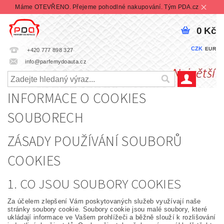
Máme OTEVŘENO. Přejeme pohodlné nakupování. Tým PDA.cz
0 Kč
CZK
EUR
+420 777 898 327
info@parfemydoauta.cz
INFORMACE O COOKIES
SOUBORECH
ZÁSADY POUŽÍVÁNÍ SOUBORŮ
COOKIES
1. CO JSOU SOUBORY COOKIES
Za účelem zlepšení Vám poskytovaných služeb využívají naše
stránky soubory cookie. Soubory cookie jsou malé soubory, které
ukládají informace ve Vašem prohlížeči a běžně slouží k rozlišování