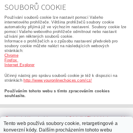
SOUBORŮ COOKIE
Používání souborů cookie lze nastavit pomocí Vašeho
internetového prohlížeče. Většina prohlížečů soubory cookie
automaticky přijímá již ve výchozím nastavení. Soubory cookie lze
pomocí Vašeho webového prohlížeče odmítnout nebo nastavit
užívání jen některých souborů cookie.
Informace o prohlížečích a o způsobu nastavení předvoleb pro
soubory cookie můžete nalézt na následujících webových
stránkách:
Chrome
Firefox
Internet Explorer
Účinný nástroj pro správu souborů cookie je též k dispozici na
stránkách
http://www.youronlinechoices.com/cz/
Používáním tohoto webu s tímto zpracováním cookies
souhlasíte.
Facebook
|
Youtube
|
Instagram
|
Originální Thajské krémy a oleje
|
Platební brána ComGate
Tento web používá soubory cookie, retargetingové a
konverzní kódy. Dalším procházením tohoto webu