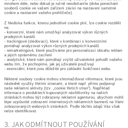
mnohem déle, nebo dokud je ručně neodstraníte (doba ponechání
souborů cookie ve vašem zařízení závisí na nastavení samotné
cookie a nastavení vašeho prohlížeče).
Z hlediska funkce, kterou jednotlivé cookie plní, lze cookie rozdělit
na:
- konverzní, které nám umožňují analyzovat výkon různých
prodejních kanálů
- trackingové (sledovací), které v kombinaci s konverzními
pomáhají analyzovat výkon různých prodejních kanálů
- remarketingové, které používáme pro personalizaci obsahu reklam
a jejich správnému zacílení
- analytické, které nám pomáhají zvýšit uživatelské pohodlí našeho
webu tím, že pochopíme, jak jej uživatelé používají
- esenciální, které jsou důležité pro základní funkčnost webu.
Některé soubory cookie mohou shromažďovat informace, které jsou
následně využity třetími stranami, a které např. přímo podporují
naše reklamní aktivity (tzv. „cookie třetích stran“). Například
informace o produktech kupovaných návštěvníky na našich
stránkách mohou být zobrazeny reklamní agenturou, abychom mohli
lépe uzpůsobit zobrazení internetových reklamních bannerů na Vámi
zobrazovaných webových stránkách. Podle těchto údajů Vás však
nelze identifikovat.
3. JAK ODMÍTNOUT POUŽÍVÁNÍ