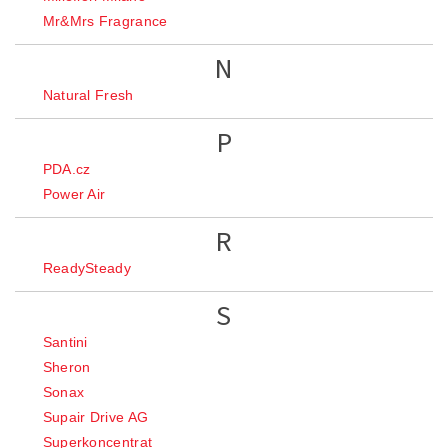
Mr&Mrs Fragrance
N
Natural Fresh
P
PDA.cz
Power Air
R
ReadySteady
S
Santini
Sheron
Sonax
Supair Drive AG
Superkoncentrat