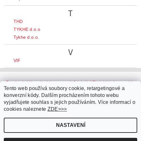
T
THD
TYKHE d.o.o
Tykhe d.o.o.
V
VIF
Facebook
|
Youtube
|
Instagram
|
Originální Thajské krémy a oleje
|
Platební brána ComGate
Tento web používá soubory cookie, retargetingové a
konverzní kódy. Dalším procházením tohoto webu
vyjadřujete souhlas s jejich používáním. Více informací o
cookies naleznete
ZDE>>>
NASTAVENÍ
Upravit nastavení cookies
2026 ©
Parfémy do auta.cz
, všechna práva vyhrazena