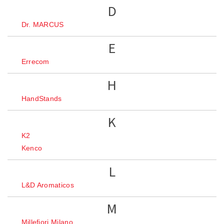
D
Dr. MARCUS
E
Errecom
H
HandStands
K
K2
Kenco
L
L&D Aromaticos
M
Millefiori Milano