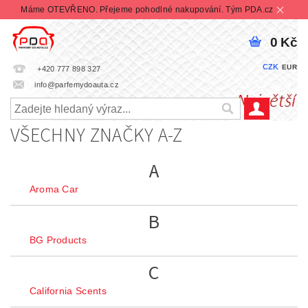
Máme OTEVŘENO. Přejeme pohodlné nakupování. Tým PDA.cz
0 Kč
CZK
EUR
+420 777 898 327
info@parfemydoauta.cz
VŠECHNY ZNAČKY A-Z
A
Aroma Car
B
BG Products
C
California Scents