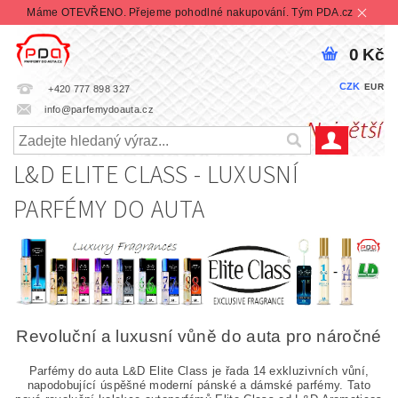
Máme OTEVŘENO. Přejeme pohodlné nakupování. Tým PDA.cz
0 Kč
CZK
EUR
+420 777 898 327
info@parfemydoauta.cz
L&D ELITE CLASS - LUXUSNÍ
PARFÉMY DO AUTA
Revoluční a luxusní vůně do auta pro náročné
Parfémy do auta L&D Elite Class je řada 14 exkluzivních vůní,
napodobující úspěšné moderní pánské a dámské parfémy. Tato