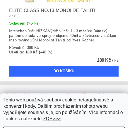
ELITE CLASS NO.13 MONOI DE TAHITI
AKCE 1+1
Skladem
(>5 ks)
Intenzita vůně: NÍZKÁVýdrž vůně: 1 - 3 měsíce Dámský
parfém do auta ve spreji o objemu 40ml a závěsnou visačkou.
Inspirováno vůní Monoi of Tahití od Yves Rocher.
Původně:
369 Kč
Ušetříte
:
180 Kč (–48 %)
189 Kč
/ ks
Facebook
|
Youtube
|
Instagram
|
Originální Thajské krémy a oleje
|
Platební brána ComGate
Tento web používá soubory cookie, retargetingové a
konverzní kódy. Dalším procházením tohoto webu
vyjadřujete souhlas s jejich používáním. Více informací o
cookies naleznete
ZDE>>>