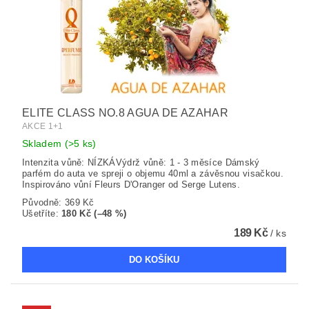
ELITE CLASS NO.8 AGUA DE AZAHAR
AKCE 1+1
Skladem
(>5 ks)
Intenzita vůně: NÍZKÁVýdrž vůně: 1 - 3 měsíce Dámský
parfém do auta ve spreji o objemu 40ml a závěsnou visačkou.
Inspirováno vůní Fleurs D'Oranger od Serge Lutens.
Původně:
369 Kč
Ušetříte
:
180 Kč (–48 %)
189 Kč
/ ks