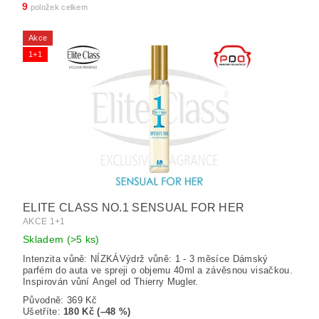
9
položek celkem
Akce
1+1
ELITE CLASS NO.1 SENSUAL FOR HER
AKCE 1+1
Skladem
(>5 ks)
Intenzita vůně: NÍZKÁVýdrž vůně: 1 - 3 měsíce Dámský
parfém do auta ve spreji o objemu 40ml a závěsnou visačkou.
Inspirován vůní Angel od Thierry Mugler.
Původně:
369 Kč
Ušetříte
:
180 Kč (–48 %)