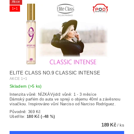
Akce
1+1
ELITE CLASS NO.9 CLASSIC INTENSE
AKCE 1+1
Skladem
(>5 ks)
Intenzita vůně: NÍZKÁVýdrž vůně: 1 - 3 měsíce
Dámský parfém do auta ve spreji o objemu 40ml a závěsnou
visačkou. Inspirováno vůní Narciso od Narciso Rodríguez.
Původně:
369 Kč
Ušetříte
:
180 Kč (–48 %)
189 Kč
/ ks