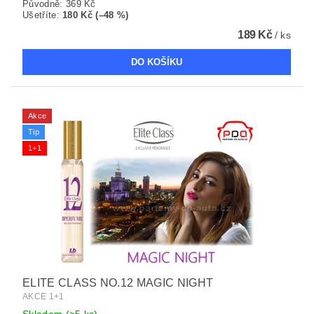
Původně:
369 Kč
Ušetříte
:
180 Kč (–48 %)
189 Kč
/ ks
Akce
Tip
1+1
ELITE CLASS NO.12 MAGIC NIGHT
AKCE 1+1