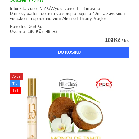
Skladem
(>5 ks)
Intenzita vůně: NÍZKÁVýdrž vůně: 1 - 3 měsíce
Dámský parfém do auta ve spreji o objemu 40ml a závěsnou
visačkou. Inspirováno vůní Alien od Thierry Mugler.
Původně:
369 Kč
Ušetříte
:
180 Kč (–48 %)
189 Kč
/ ks
Akce
Tip
1+1