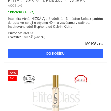
ELITE CLASS NO.4 ENIGMATIC WOMAN
AKCE 1+1
Skladem
(>5 ks)
Intenzita vůně: NÍZKÁVýdrž vůně: 1 - 3 měsíce Unisex parfém
do auta ve spreji o objemu 40ml a závěsnou visačkou.
Inspirováno vůní Euphoria od Calvin Klein.
Původně:
369 Kč
Ušetříte
:
180 Kč (–48 %)
189 Kč
/ ks
Akce
1+1