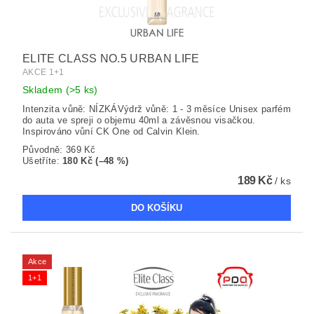
ELITE CLASS NO.5 URBAN LIFE
AKCE 1+1
Skladem
(>5 ks)
Intenzita vůně: NÍZKÁVýdrž vůně: 1 - 3 měsíce Unisex parfém
do auta ve spreji o objemu 40ml a závěsnou visačkou.
Inspirováno vůní CK One od Calvin Klein.
Původně:
369 Kč
Ušetříte
:
180 Kč (–48 %)
189 Kč
/ ks
Akce
1+1