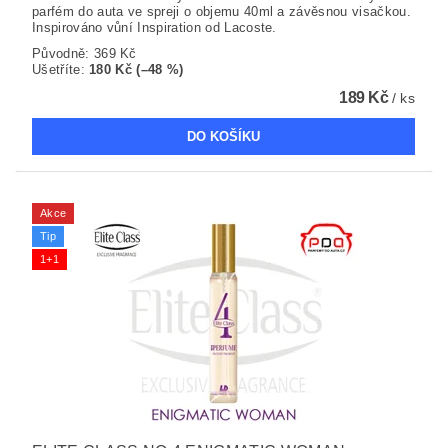
parfém do auta ve spreji o objemu 40ml a závěsnou visačkou.
Inspirováno vůní Inspiration od Lacoste.
Původně:
369 Kč
Ušetříte
:
180 Kč (–48 %)
189 Kč
/ ks
Akce
Tip
1+1