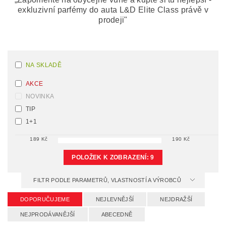
exkluzivní parfémy do auta L&D Elite Class právě v
prodeji"
NA SKLADĚ
AKCE
NOVINKA
TIP
1+1
189
Kč
190
Kč
POLOŽEK K ZOBRAZENÍ:
9
FILTR PODLE PARAMETRŮ, VLASTNOSTÍ A VÝROBCŮ
DOPORUČUJEME
NEJLEVNĚJŠÍ
NEJDRAŽŠÍ
NEJPRODÁVANĚJŠÍ
ABECEDNĚ