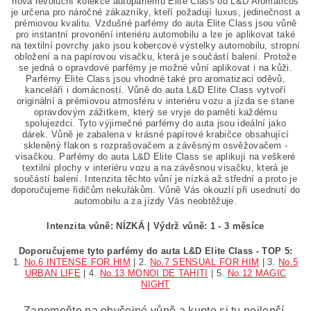
nová revoluční kolekce autoparfémů Elite Class od L&D Aromaticos
je určena pro náročné zákazníky, kteří požadují luxus, jedinečnost a
prémiovou kvalitu. Vzdušné parfémy do auta Elite Class jsou vůně
pro instantní provonění interiéru automobilu a lze je aplikovat také
na textilní povrchy jako jsou kobercové výstelky automobilu, stropní
obložení a na papírovou visačku, která je součástí balení. Protože
se jedná o opravdové parfémy je možné vůní aplikovat i na kůži.
Parfémy Elite Class jsou vhodné také pro aromatizaci oděvů,
kanceláří i domácností. Vůně do auta L&D Elite Class vytvoří
originální a prémiovou atmosféru v interiéru vozu a jízda se stane
opravdovým zážitkem, který se vryje do paměti každému
spolujezdci. Tyto výjimečné parfémy do auta jsou ideální jako
dárek. Vůně je zabalena v krásné papírové krabičce obsahující
skleněný flakon s rozprašovačem a závěsným osvěžovačem -
visačkou. Parfémy do auta L&D Elite Class se aplikují na veškeré
textilní plochy v interiéru vozu a na závěsnou visačku, která je
součástí balení. Intenzita těchto vůní je nízká až střední a proto je
doporučujeme řidičům nekuřákům. Vůně Vás okouzlí při usednutí do
automobilu a za jízdy Vás neobtěžuje.
Intenzita vůně: NÍZKÁ |
Výdrž vůně: 1 - 3 měsíce
Doporučujeme tyto parfémy do auta L&D Elite Class - TOP 5:
1.
No.6 INTENSE FOR HIM
| 2.
No.7 SENSUAL FOR HIM
| 3.
No.5
URBAN LIFE
| 4.
No.13 MONOI DE TAHITI
| 5.
No.12 MAGIC
NIGHT
„Zapomeňte na obyčejné vůně a kupte si tu nejlepší -