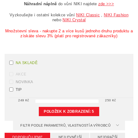
Náhradní náplně
do vůní NIKI najdete
zde >>>
Vyzkoušejte i ostatní kolekce vůní
NIKI Classic
,
NIKI Fashion
nebo
NIKI Crystal
Množstevní sleva - nakupte 2 a více kusů jednoho druhu produktu a
získáte slevu 3% (platí pro registrované zákazníky)
NA SKLADĚ
AKCE
NOVINKA
TIP
249
Kč
250
Kč
POLOŽEK K ZOBRAZENÍ:
5
FILTR PODLE PARAMETRŮ, VLASTNOSTÍ A VÝROBCŮ
DOPORUČUJEME
NEJLEVNĚJŠÍ
NEJDRAŽŠÍ