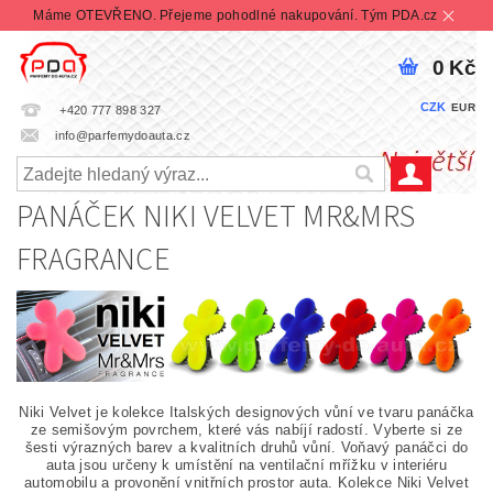
Máme OTEVŘENO. Přejeme pohodlné nakupování. Tým PDA.cz
0 Kč
CZK
EUR
+420 777 898 327
info@parfemydoauta.cz
PANÁČEK NIKI VELVET MR&MRS
FRAGRANCE
Niki Velvet je kolekce Italských designových vůní ve tvaru panáčka
ze semišovým povrchem, které vás nabíjí radostí. Vyberte si ze
šesti výrazných barev a kvalitních druhů vůní. Voňavý panáčci do
auta jsou určeny k umístění na ventilační mřížku v interiéru
automobilu a provonění vnitřních prostor auta. Kolekce Niki Velvet