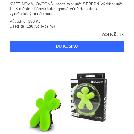
KVĚTINOVÁ, OVOCNÁ Intenzita vůně: STŘEDNÍVýdrž vůně:
1 - 3 měsíce Dámská designová vůně do auta s
vyměnitelnými náplněmi.
Původně:
399 Kč
Ušetříte
:
150 Kč (–37 %)
249 Kč
/ ks