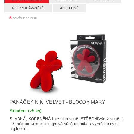
NEJPRODÁVANĚJŠÍ
ABECEDNĚ
5
položek celkem
PANÁČEK NIKI VELVET - BLOODY MARY
Skladem
(>5 ks)
SLADKÁ, KOŘENĚNÁ Intenzita vůně: STŘEDNÍVýdrž vůně: 1
- 3 měsíce Unisex designová vůně do auta s vyměnitelnými
náplněmi.