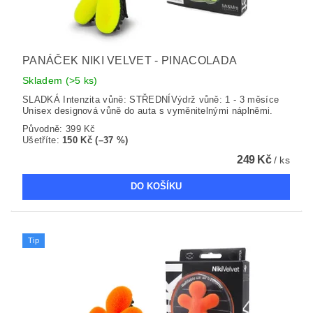
PANÁČEK NIKI VELVET - PINACOLADA
Skladem
(>5 ks)
SLADKÁ Intenzita vůně: STŘEDNÍVýdrž vůně: 1 - 3 měsíce
Unisex designová vůně do auta s vyměnitelnými náplněmi.
Původně:
399 Kč
Ušetříte
:
150 Kč (–37 %)
249 Kč
/ ks
Tip