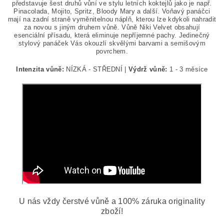
představuje šest druhů vůní ve stylu letních koktejlů jako je např.
Pinacolada, Mojito, Spritz, Bloody Mary a další. Voňavý panáčci
mají na zadní straně vyměnitelnou náplň, kterou lze kdykoli nahradit
za novou s jiným druhem vůně. Vůně Niki Velvet obsahují
esenciální přísadu, která eliminuje nepříjemné pachy. Jedinečný
stylový panáček Vás okouzlí skvělými barvami a semišovým
povrchem.
Intenzita vůně:
NÍZKÁ - STŘEDNÍ |
Výdrž vůně:
1 - 3 měsíce
U nás vždy čerstvé vůně a 100% záruka originality
zboží!