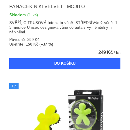
PANÁČEK NIKI VELVET - MOJITO
Skladem
(1 ks)
SVĚŽÍ, CITRUSOVÁ Intenzita vůně: STŘEDNÍVýdrž vůně: 1 -
3 měsíce Unisex designová vůně do auta s vyměnitelnými
náplněmi.
Původně:
399 Kč
Ušetříte
:
150 Kč (–37 %)
249 Kč
/ ks
Tip