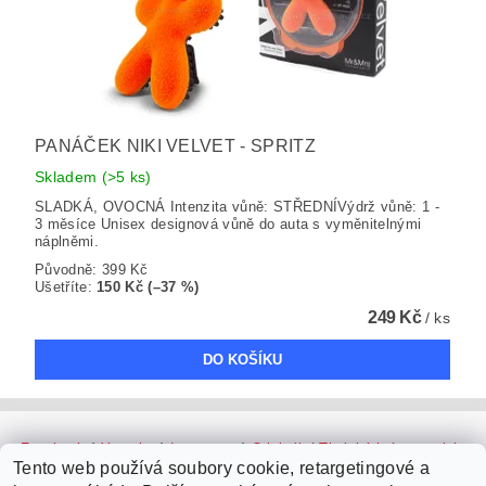
PANÁČEK NIKI VELVET - SPRITZ
Skladem
(>5 ks)
SLADKÁ, OVOCNÁ Intenzita vůně: STŘEDNÍVýdrž vůně: 1 -
3 měsíce Unisex designová vůně do auta s vyměnitelnými
náplněmi.
Původně:
399 Kč
Ušetříte
:
150 Kč (–37 %)
249 Kč
/ ks
Facebook
|
Youtube
|
Instagram
|
Originální Thajské krémy a oleje
|
Platební brána ComGate
Tento web používá soubory cookie, retargetingové a