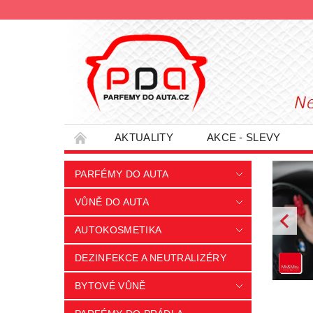
AKTUALITY
AKCE - SLEVY
HODNOCENÍ OBCHODU
PODMÍNKY O
PARFÉMY DO AUTA
INFORMACE - SLEVOVÉ KUPÓNY
PRO
VŮNĚ DO AUTA
AUTOKOSMETIKA
DEZINFEKCE A NEUTRALIZÉRY
BYTOVÉ VŮNĚ