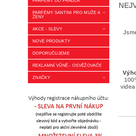
PARFÉMY DO PRÁDLA
NEJV
PARFÉMY SANTINI PRO MUŽE A
ŽENY
AKCE - SLEVY
Jsme
NOVÉ PRODUKTY
DOPORUČUJEME
REKLAMNÍ VŮNĚ - OSVĚŽOVAČE
Výho
ZNAČKY
100%
videa