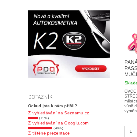
PANÁ
PASS
MUČ
Skla
OVOCN
DOTAZNÍK
STŘEDN
měsíc
vůně d
Odkud jste k nám přišli?
vyměni
Z vyhledávání na Seznamu.cz
(19%)
Z vyhledávání na Googlu.com
(48%)
Z tištěné prezentace