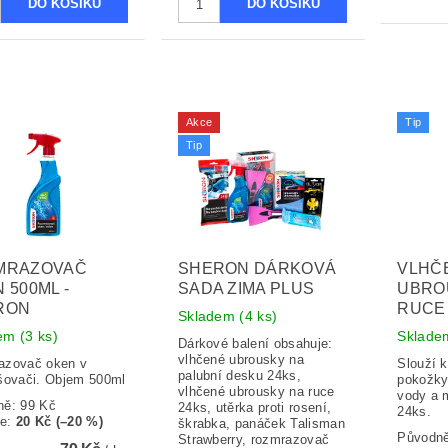
Akce
Tip
Tip
MRAZOVAČ
SHERON DÁRKOVÁ
VLHČ
 500ML -
SADA ZIMA PLUS
UBRO
RON
RUCE
Skladem
(4 ks)
dem
(3 ks)
Sklad
Dárkové balení obsahuje:
vlhčené ubrousky na
azovač oken v
Slouží k
palubní desku 24ks,
šovači. Objem 500ml
pokožky
vlhčené ubrousky na ruce
vody a 
ně:
99 Kč
24ks, utěrka proti rosení,
24ks.
te
:
20 Kč (–20 %)
škrabka, panáček Talisman
Původn
Strawberry, rozmrazovač