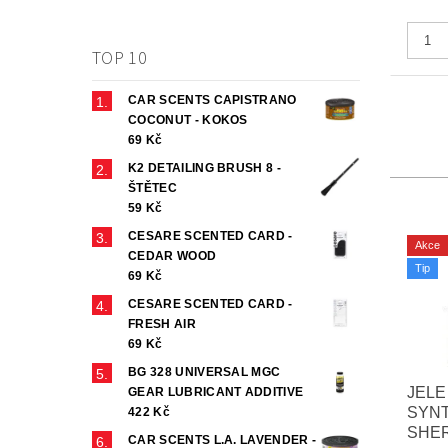
TOP 10
CAR SCENTS CAPISTRANO
COCONUT - KOKOS
69 Kč
K2 DETAILING BRUSH 8 -
ŠTĚTEC
59 Kč
CESARE SCENTED CARD -
Akce
CEDAR WOOD
Tip
69 Kč
CESARE SCENTED CARD -
FRESH AIR
69 Kč
BG 328 UNIVERSAL MGC
JELE
GEAR LUBRICANT ADDITIVE
SYNT
422 Kč
SHE
CAR SCENTS L.A. LAVENDER -