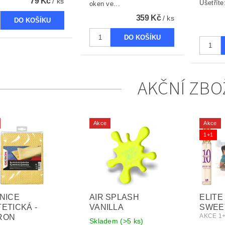
79 Kč
/ ks
Ušetříte
oken ve...
359 Kč
/ ks
AKČNÍ ZBO
Akce
Akce
1+1
NICE
AIR SPLASH
ELITE
ETICKÁ -
VANILLA
SWEE
AKCE 1
RON
Skladem
(>5 ks)