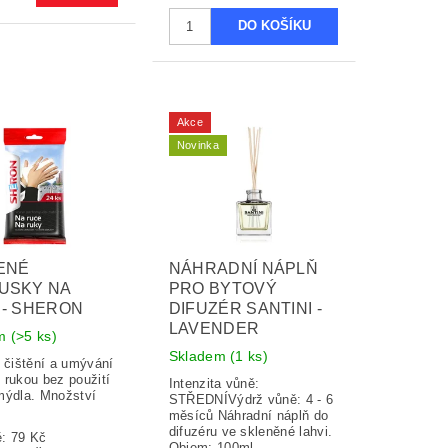
Akce
Novinka
ENÉ
NÁHRADNÍ NÁPLŇ
USKY NA
PRO BYTOVÝ
 - SHERON
DIFUZÉR SANTINI -
LAVENDER
em
(>5 ks)
Skladem
(1 ks)
 čištění a umývání
 rukou bez použití
Intenzita vůně:
mýdla. Množství
STŘEDNÍVýdrž vůně: 4 - 6
měsíců Náhradní náplň do
difuzéru ve skleněné lahvi.
ě:
79 Kč
Objem: 100ml