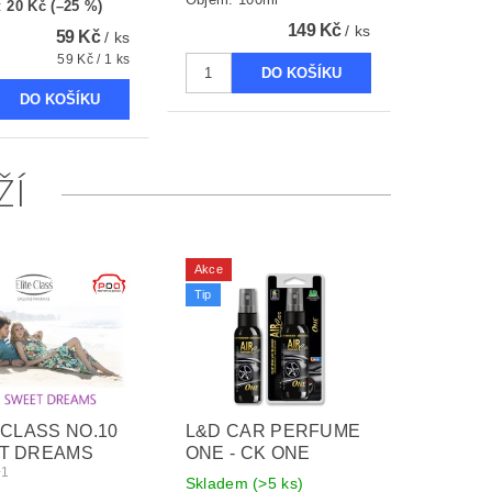
:
20 Kč (–25 %)
149 Kč
/ ks
59 Kč
/ ks
59 Kč / 1 ks
ŽÍ
Akce
Tip
 CLASS NO.10
L&D CAR PERFUME
T DREAMS
ONE - CK ONE
+1
Skladem
(>5 ks)