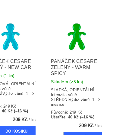
ČEK CESARE
PANÁČEK CESARE
Ý - NEW CAR
ZELENÝ - WARM
SPICY
em
(1 ks)
Skladem
(>5 ks)
OVÁ, ORIENTÁLNÍ
a vůně:
SLADKÁ, ORIENTÁLNÍ
Výdrž vůně: 1 - 2
Intenzita vůně:
STŘEDNÍVýdrž vůně: 1 - 2
měsíce
ě:
249 Kč
:
40 Kč (–16 %)
Původně:
249 Kč
Ušetříte
:
40 Kč (–16 %)
209 Kč
/ ks
209 Kč
/ ks