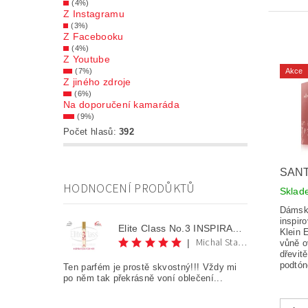
(4%)
Z Instagramu
(3%)
Z Facebooku
(4%)
Z Youtube
Akce
(7%)
Z jiného zdroje
(6%)
Na doporučení kamaráda
(9%)
Počet hlasů:
392
SANT
HODNOCENÍ PRODŮKTŮ
Skla
Dámsk
inspir
Elite Class No.3 INSPIRATION FOR HER AKCE 1+1
Klein 
Michal Staněk
|
vůně o
dřevit
podtó
Ten parfém je prostě skvostný!!! Vždy mi
po něm tak překrásně voní oblečení...