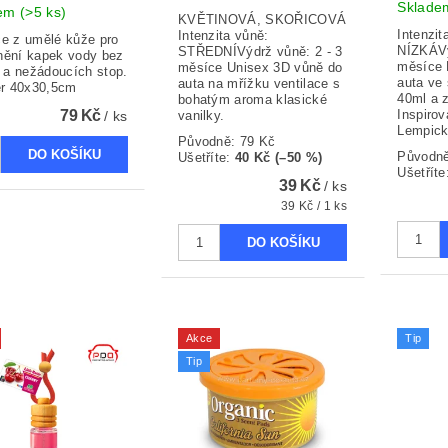
Sklad
dem
(>5 ks)
KVĚTINOVÁ, SKOŘICOVÁ
Intenzit
Intenzita vůně:
ce z umělé kůže pro
NÍZKÁVý
STŘEDNÍVýdrž vůně: 2 - 3
nění kapek vody bez
měsíce 
měsíce Unisex 3D vůně do
a nežádoucích stop.
auta ve 
auta na mřížku ventilace s
r 40x30,5cm
40ml a 
bohatým aroma klasické
79 Kč
Inspirov
/ ks
vanilky.
Lempick
Původně:
79 Kč
Původn
Ušetříte
:
40 Kč (–50 %)
Ušetříte
39 Kč
/ ks
39 Kč / 1 ks
Akce
Tip
Tip