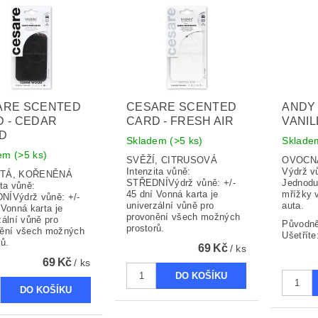
ARE SCENTED
CESARE SCENTED
ANDY 
 - CEDAR
CARD - FRESH AIR
VANIL
D
Skladem
(>5 ks)
Sklad
dem
(>5 ks)
SVĚŽÍ, CITRUSOVÁ
OVOCN
Intenzita vůně:
Výdrž v
ITÁ, KOŘENĚNÁ
STŘEDNÍVýdrž vůně: +/-
Jednodu
ita vůně:
45 dní Vonná karta je
mřížky v
NÍVýdrž vůně: +/-
univerzální vůně pro
auta.
 Vonná karta je
provonění všech možných
zální vůně pro
Původn
prostorů.
nění všech možných
Ušetříte
rů.
69 Kč
/ ks
69 Kč
/ ks