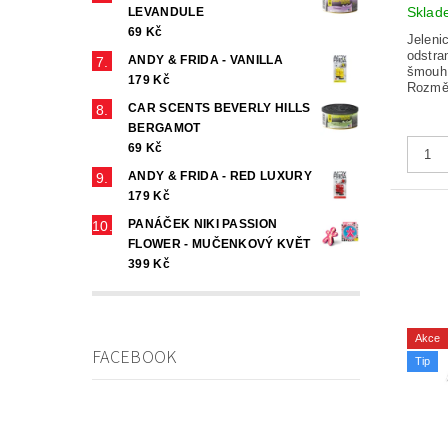
Skla
LEVANDULE
69 Kč
Jeleni
odstra
ANDY & FRIDA - VANILLA
šmouh 
179 Kč
Rozmě
CAR SCENTS BEVERLY HILLS
BERGAMOT
69 Kč
ANDY & FRIDA - RED LUXURY
179 Kč
PANÁČEK NIKI PASSION
FLOWER - MUČENKOVÝ KVĚT
399 Kč
Akce
FACEBOOK
Tip