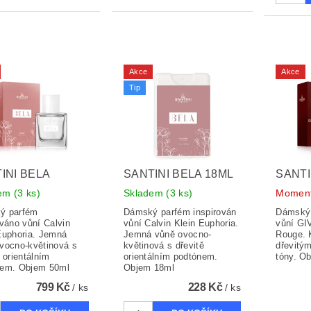
Akce
Akce
Tip
INI BELA
SANTINI BELA 18ML
SANTI
dem
(3 ks)
Skladem
(3 ks)
Moment
ý parfém
Dámský parfém inspirován
Dámský 
ováno vůní Calvin
vůní Calvin Klein Euphoria.
vůní GI
Euphoria. Jemná
Jemná vůně ovocno-
Rouge. 
vocno-květinová s
květinová s dřevitě
dřevitým
ě orientálním
orientálním podtónem.
tóny. O
nem. Objem 50ml
Objem 18ml
799 Kč
228 Kč
/ ks
/ ks