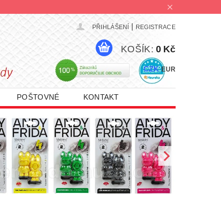
|
PŘIHLÁŠENÍ
REGISTRACE
KOŠÍK:
0 Kč
CZK
EUR
POŠTOVNÉ
KONTAKT
PROMO AKCE 1+1 | 2+1 | 3+1