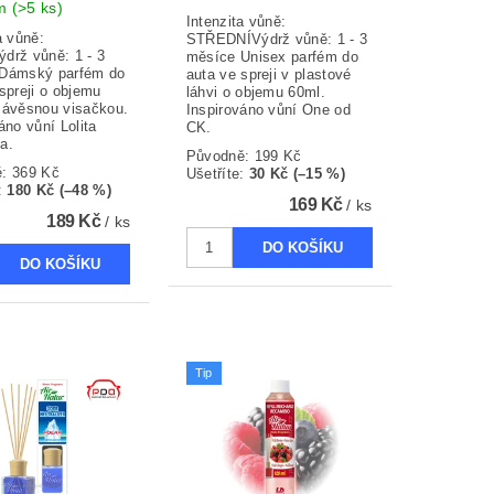
em
(>5 ks)
Intenzita vůně:
a vůně:
STŘEDNÍVýdrž vůně: 1 - 3
drž vůně: 1 - 3
měsíce Unisex parfém do
Dámský parfém do
auta ve spreji v plastové
spreji o objemu
láhvi o objemu 60ml.
závěsnou visačkou.
Inspirováno vůní One od
áno vůní Lolita
CK.
a.
Původně:
199 Kč
ě:
369 Kč
Ušetříte
:
30 Kč (–15 %)
:
180 Kč (–48 %)
169 Kč
/ ks
189 Kč
/ ks
Tip