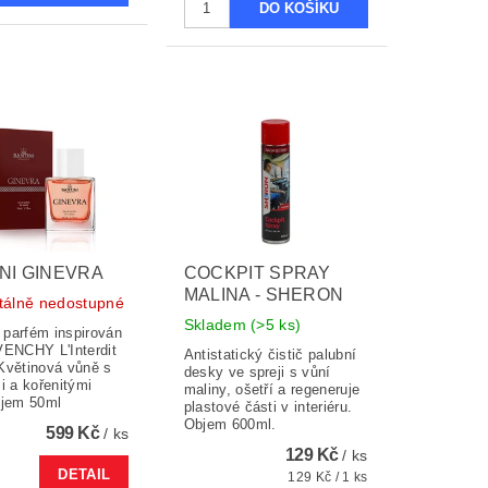
NI GINEVRA
COCKPIT SPRAY
MALINA - SHERON
álně nedostupné
Skladem
(>5 ks)
parfém inspirován
VENCHY L'Interdit
Antistatický čistič palubní
Květinová vůně s
desky ve spreji s vůní
i a kořenitými
maliny, ošetří a regeneruje
bjem 50ml
plastové části v interiéru.
Objem 600ml.
599 Kč
/ ks
129 Kč
/ ks
DETAIL
129 Kč / 1 ks