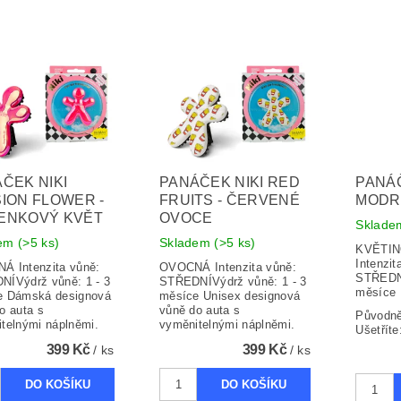
ČEK NIKI
PANÁČEK NIKI RED
PANÁ
ION FLOWER -
FRUITS - ČERVENÉ
MODR
ENKOVÝ KVĚT
OVOCE
Sklad
dem
(>5 ks)
Skladem
(>5 ks)
KVĚTIN
Intenzit
Á Intenzita vůně:
OVOCNÁ Intenzita vůně:
STŘEDNÍ
ÍVýdrž vůně: 1 - 3
STŘEDNÍVýdrž vůně: 1 - 3
měsíce
e Dámská designová
měsíce Unisex designová
o auta s
vůně do auta s
Původn
telnými náplněmi.
vyměnitelnými náplněmi.
Ušetříte
399 Kč
399 Kč
/ ks
/ ks