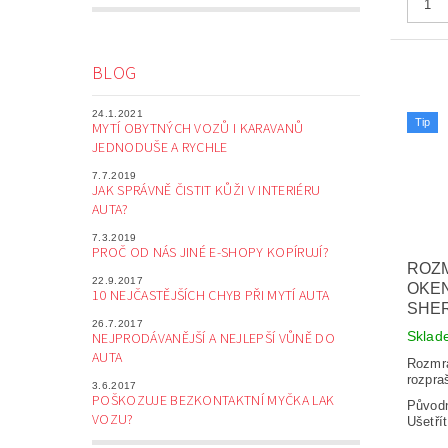
BLOG
24.1.2021
Tip
MYTÍ OBYTNÝCH VOZŮ I KARAVANŮ
JEDNODUŠE A RYCHLE
7.7.2019
JAK SPRÁVNĚ ČISTIT KŮŽI V INTERIÉRU
AUTA?
7.3.2019
PROČ OD NÁS JINÉ E-SHOPY KOPÍRUJÍ?
ROZ
22.9.2017
OKEN
10 NEJČASTĚJŠÍCH CHYB PŘI MYTÍ AUTA
SHE
26.7.2017
Skla
NEJPRODÁVANĚJŠÍ A NEJLEPŠÍ VŮNĚ DO
AUTA
Rozmr
rozpra
3.6.2017
POŠKOZUJE BEZKONTAKTNÍ MYČKA LAK
Původ
VOZU?
Ušetří