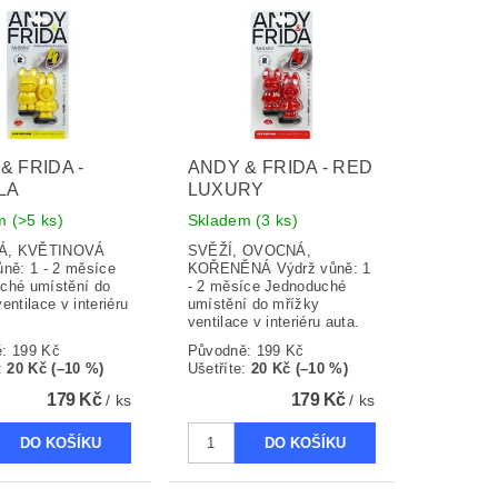
& FRIDA -
ANDY & FRIDA - RED
LA
LUXURY
em
(>5 ks)
Skladem
(3 ks)
Á, KVĚTINOVÁ
SVĚŽÍ, OVOCNÁ,
ůně: 1 - 2 měsíce
KOŘENĚNÁ Výdrž vůně: 1
ché umístění do
- 2 měsíce Jednoduché
entilace v interiéru
umístění do mřížky
ventilace v interiéru auta.
ě:
199 Kč
Původně:
199 Kč
:
20 Kč (–10 %)
Ušetříte
:
20 Kč (–10 %)
179 Kč
179 Kč
/ ks
/ ks