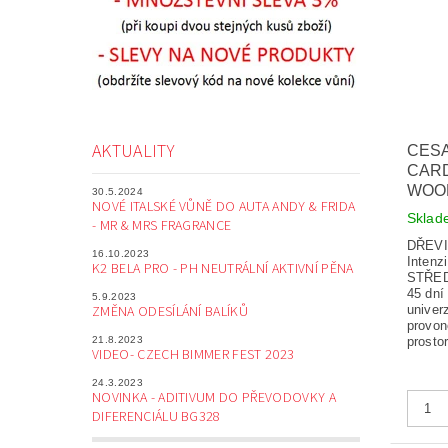
AKTUALITY
CES
CARD
WOO
30.5.2024
NOVÉ ITALSKÉ VŮNĚ DO AUTA ANDY & FRIDA
Skla
- MR & MRS FRAGRANCE
DŘEV
16.10.2023
Intenz
K2 BELA PRO - PH NEUTRÁLNÍ AKTIVNÍ PĚNA
STŘED
45 dní
5.9.2023
ZMĚNA ODESÍLÁNÍ BALÍKŮ
univer
provo
21.8.2023
prosto
VIDEO- CZECH BIMMER FEST 2023
24.3.2023
NOVINKA - ADITIVUM DO PŘEVODOVKY A
DIFERENCIÁLU BG328