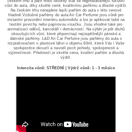
českém trhu a patří mezi favority stát se nejprodávanější luxusní
vůní do auta, díky skvělé ceně, kvalitnímu parfému a dlouhé výdrži.
Na českém trhu nenajdete lepší parfém do auta v této cenové
hladině.Vzdušné parfémy do auta Air Car Perfume jsou vůně pro
instantní provonění interiéru automobilu a lze je aplikovat také na
textilní povrchy nebo papírovou visačku. Jsou vhodné také pro
aromatizaci oděvů, kanceláří i domácností. Na výběr je pět druhů
okouzlujících vůní, které připomínají nejúspěšnější pánské a
dámské parfémy. L&D Air Car Perfume jsou parfémy do auta s
rozprašovačem v plastové láhvi o objemu 60ml, které Vás i Vaše
spolujezdce okouzlí a navodí pocit pohody, spokojenosti a
výjimečnosti. Předností je skvělá cena, kvalitní parfém a dlouhá
výdrž.
Intenzita vůně: STŘEDNÍ |
Výdrž vůně: 1 - 3 měsíce