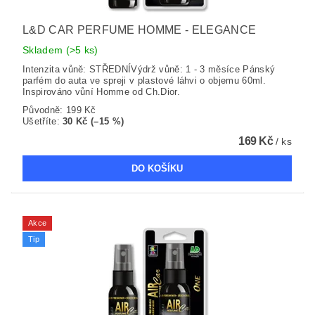
L&D CAR PERFUME HOMME - ELEGANCE
Skladem
(>5 ks)
Intenzita vůně: STŘEDNÍVýdrž vůně: 1 - 3 měsíce Pánský
parfém do auta ve spreji v plastové láhvi o objemu 60ml.
Inspirováno vůní Homme od Ch.Dior.
Původně:
199 Kč
Ušetříte
:
30 Kč (–15 %)
169 Kč
/ ks
Akce
Tip