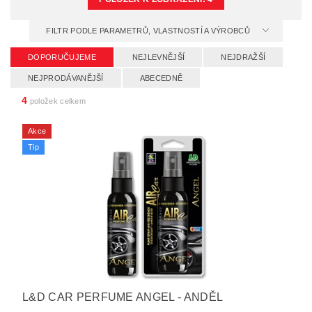
FILTR PODLE PARAMETRŮ, VLASTNOSTÍ A VÝROBCŮ
DOPORUČUJEME
NEJLEVNĚJŠÍ
NEJDRAŽŠÍ
NEJPRODÁVANĚJŠÍ
ABECEDNĚ
4
položek celkem
Akce
Tip
L&D CAR PERFUME ANGEL - ANDĚL