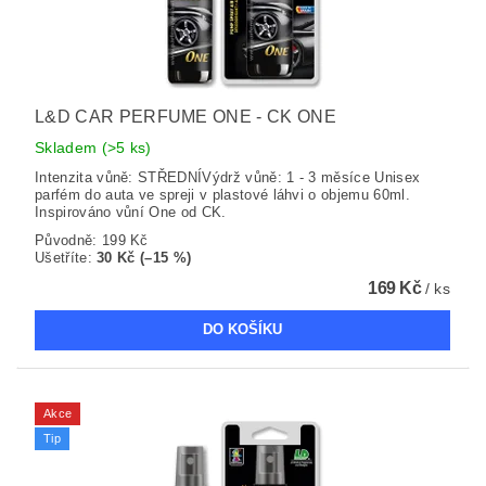
L&D CAR PERFUME ONE - CK ONE
Skladem
(>5 ks)
Intenzita vůně: STŘEDNÍVýdrž vůně: 1 - 3 měsíce Unisex
parfém do auta ve spreji v plastové láhvi o objemu 60ml.
Inspirováno vůní One od CK.
Původně:
199 Kč
Ušetříte
:
30 Kč (–15 %)
169 Kč
/ ks
Akce
Tip