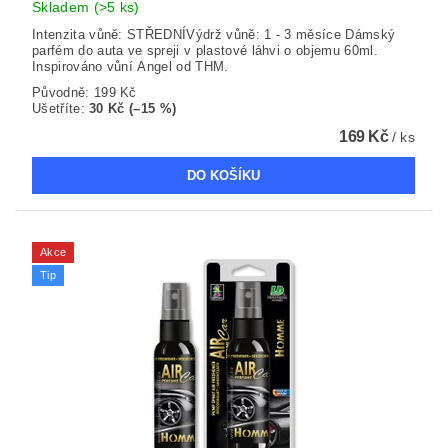
Skladem
(>5 ks)
Intenzita vůně: STŘEDNÍVýdrž vůně: 1 - 3 měsíce Dámský
parfém do auta ve spreji v plastové láhvi o objemu 60ml.
Inspirováno vůní Angel od THM.
Původně:
199 Kč
Ušetříte
:
30 Kč (–15 %)
169 Kč
/ ks
Akce
Tip