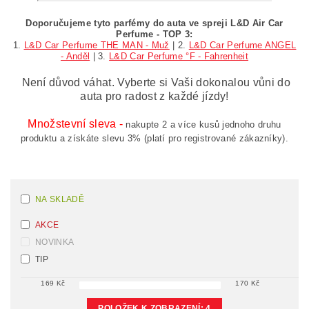
Doporučujeme tyto parfémy do auta ve spreji L&D Air Car
Perfume - TOP 3:
1.
L&D Car Perfume THE MAN - Muž
|
2.
L&D Car Perfume ANGEL
- Anděl
|
3.
L&D Car Perfume °F - Fahrenheit
Není důvod váhat. Vyberte si Vaši dokonalou vůni do
auta pro radost z každé jízdy!
Množstevní sleva -
nakupte 2 a více kusů jednoho druhu
produktu a získáte slevu 3% (platí pro registrované zákazníky).
NA SKLADĚ
AKCE
NOVINKA
TIP
169
Kč
170
Kč
POLOŽEK K ZOBRAZENÍ:
4