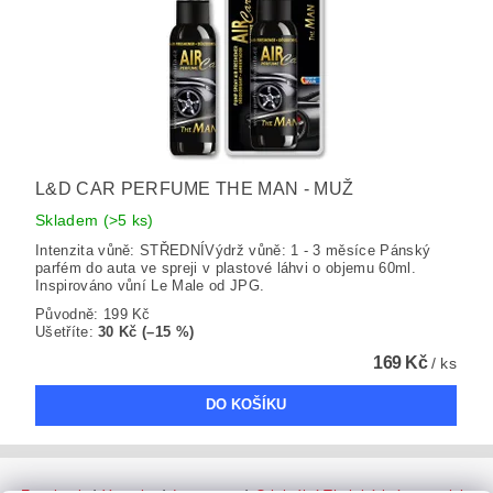
L&D CAR PERFUME THE MAN - MUŽ
Skladem
(>5 ks)
Intenzita vůně: STŘEDNÍVýdrž vůně: 1 - 3 měsíce Pánský
parfém do auta ve spreji v plastové láhvi o objemu 60ml.
Inspirováno vůní Le Male od JPG.
Původně:
199 Kč
Ušetříte
:
30 Kč (–15 %)
169 Kč
/ ks