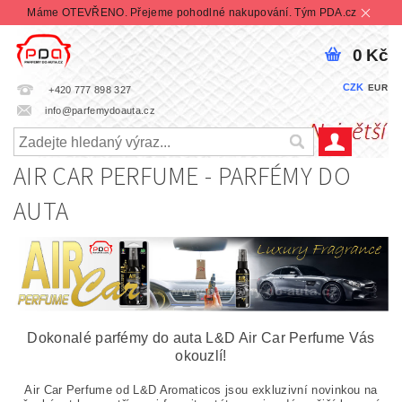
Máme OTEVŘENO. Přejeme pohodlné nakupování. Tým PDA.cz
0 Kč
CZK
EUR
+420 777 898 327
info@parfemydoauta.cz
AIR CAR PERFUME - PARFÉMY DO
AUTA
Dokonalé parfémy do auta L&D Air Car Perfume Vás
okouzlí!
Air Car Perfume od L&D Aromaticos jsou exkluzivní novinkou na