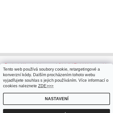
Facebook
|
Youtube
|
Instagram
|
Originální Thajské krémy a oleje
|
Platební brána ComGate
Tento web používá soubory cookie, retargetingové a
konverzní kódy. Dalším procházením tohoto webu
vyjadřujete souhlas s jejich používáním. Více informací o
cookies naleznete
ZDE>>>
NASTAVENÍ
Upravit nastavení cookies
2026 ©
Parfémy do auta.cz
, všechna práva vyhrazena