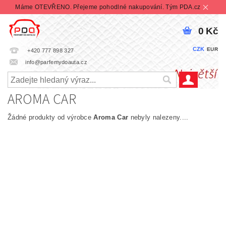
Máme OTEVŘENO. Přejeme pohodlné nakupování. Tým PDA.cz
0 Kč
CZK
EUR
+420 777 898 327
info@parfemydoauta.cz
AROMA CAR
Žádné produkty od výrobce
Aroma Car
nebyly nalezeny....