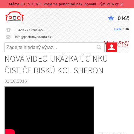
Máme OTEVŘENO. Přejeme pohodlné nakupování. Tým PDA.cz
0 Kč
CZK
EUR
+420 777 898 327
info@parfemydoauta.cz
NOVÁ VIDEO UKÁZKA ÚČINKU
ČISTIČE DISKŮ KOL SHERON
31.10.2016