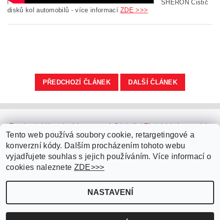
SHERON Čistič
disků kol automobilů - více informací
ZDE >>>
PŘEDCHOZÍ ČLÁNEK
DALŠÍ ČLÁNEK
Facebook
|
Youtube
|
Instagram
|
Originální Thajské krémy a oleje
|
Platební brána ComGate
Tento web používá soubory cookie, retargetingové a
konverzní kódy. Dalším procházením tohoto webu
vyjadřujete souhlas s jejich používáním. Více informací o
cookies naleznete
ZDE>>>
NASTAVENÍ
Upravit nastavení cookies
2026 ©
Parfémy do auta.cz
, všechna práva vyhrazena