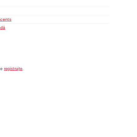
Scents
dá
se
registrujte
.