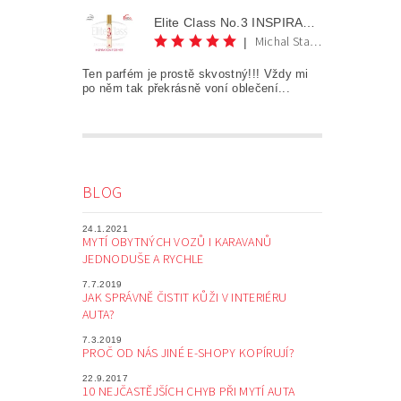
Elite Class No.3 INSPIRATION FOR HER AKCE 1+1
Michal Staněk
|
Ten parfém je prostě skvostný!!! Vždy mi
po něm tak překrásně voní oblečení...
BLOG
24.1.2021
MYTÍ OBYTNÝCH VOZŮ I KARAVANŮ
JEDNODUŠE A RYCHLE
7.7.2019
JAK SPRÁVNĚ ČISTIT KŮŽI V INTERIÉRU
AUTA?
7.3.2019
PROČ OD NÁS JINÉ E-SHOPY KOPÍRUJÍ?
22.9.2017
10 NEJČASTĚJŠÍCH CHYB PŘI MYTÍ AUTA