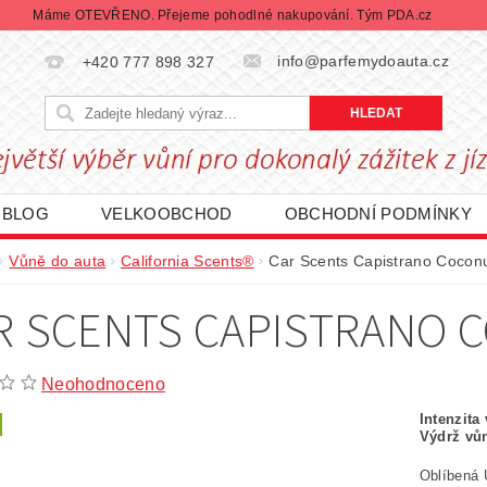
Máme OTEVŘENO. Přejeme pohodlné nakupování. Tým PDA.cz
info@parfemydoauta.cz
+420 777 898 327
BLOG
VELKOOBCHOD
OBCHODNÍ PODMÍNKY
CHRANY OSOBNÍCH ÚDAJŮ
REKLAMACE ZBOŽÍ
Vůně do auta
California Scents®
Car Scents Capistrano Coconu
DÁVANÉ ZNAČKY
BLACK FRIDAY | ČERNÝ PÁTEK
R SCENTS CAPISTRANO 
Neohodnoceno
Intenzita
Výdrž vů
Oblíbená 