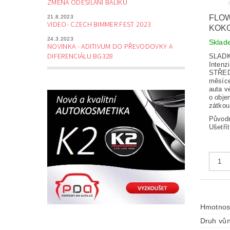
ZMĚNA ODESÍLÁNÍ BALÍKŮ
FLOW
21.8.2023
VIDEO- CZECH BIMMER FEST 2023
KOKO
24.3.2023
Skla
NOVINKA - ADITIVUM DO PŘEVODOVKY A
DIFERENCIÁLU BG328
SLAD
Intenz
STŘED
měsíc
auta v
o obje
zátkou
Původ
Ušetří
Hmotnos
Druh vůn