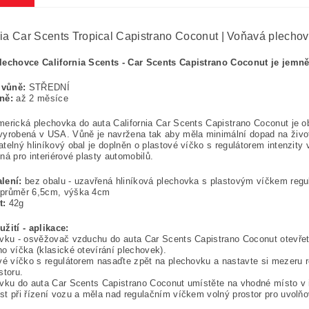
nia Car Scents Tropical Capistrano Coconut | Voňavá plecho
lechovce California Scents - Car Scents Capistrano Coconut je jemn
 vůně:
STŘEDNÍ
ně:
až 2 měsíce
erická plechovka do auta California Car Scents Capistrano Coconut je o
yrobená v USA. Vůně je navržena tak aby měla minimální dopad na životn
telný hliníkový obal je doplněn o plastové víčko s regulátorem intenzity 
ná pro interiérové plasty automobilů.
lení:
bez obalu - uzavřená hliníková plechovka s plastovým víčkem regulu
průměr 6,5cm, výška 4cm
t:
42g
žití - aplikace:
vku - osvěžovač vzduchu do auta Car Scents Capistrano Coconut otevře
o víčka (klasické otevírání plechovek).
vé víčko s regulátorem nasaďte zpět na plechovku a nastavte si mezeru reg
storu.
vku do auta Car Scents Capistrano Coconut umístěte na vhodné místo v i
t při řízení vozu a měla nad regulačním víčkem volný prostor pro uvolňo