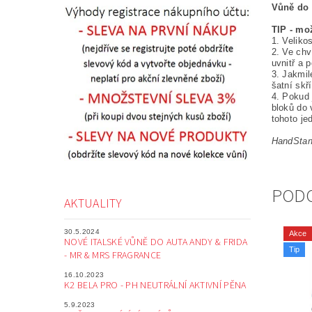
Vůně do 
TIP - mož
1. Veliko
2. Ve chv
uvnitř a 
3. Jakmil
šatní skří
4. Pokud 
bloků do 
tohoto j
HandStand
POD
AKTUALITY
30.5.2024
Akce
NOVÉ ITALSKÉ VŮNĚ DO AUTA ANDY & FRIDA
Tip
- MR & MRS FRAGRANCE
16.10.2023
K2 BELA PRO - PH NEUTRÁLNÍ AKTIVNÍ PĚNA
5.9.2023