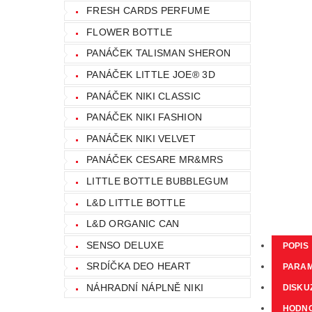
FRESH CARDS PERFUME
FLOWER BOTTLE
PANÁČEK TALISMAN SHERON
PANÁČEK LITTLE JOE® 3D
PANÁČEK NIKI CLASSIC
PANÁČEK NIKI FASHION
PANÁČEK NIKI VELVET
PANÁČEK CESARE MR&MRS
LITTLE BOTTLE BUBBLEGUM
L&D LITTLE BOTTLE
L&D ORGANIC CAN
SENSO DELUXE
POPIS
SRDÍČKA DEO HEART
PARA
NÁHRADNÍ NÁPLNĚ NIKI
DISKU
HODN