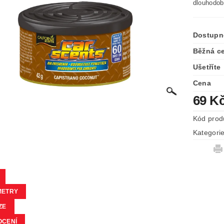
dlouhodob
Dostupn
Běžná c
Ušetříte
Cena
69 K
Kód prod
Kategori
METRY
ZE
OCENÍ