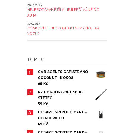
26.7.2017
NEJPRODÁVANĚJŠÍ A NEJLEPŠÍ VŮNĚ DO
AUTA
3.6.2017
POŠKOZUJE BEZKONTAKTNÍ MYČKA LAK
VOZU?
TOP 10
CAR SCENTS CAPISTRANO
COCONUT - KOKOS
69 Kč
K2 DETAILING BRUSH 8 -
ŠTĚTEC
59 Kč
CESARE SCENTED CARD -
CEDAR WOOD
69 Kč
CESARE SCENTED CARD -