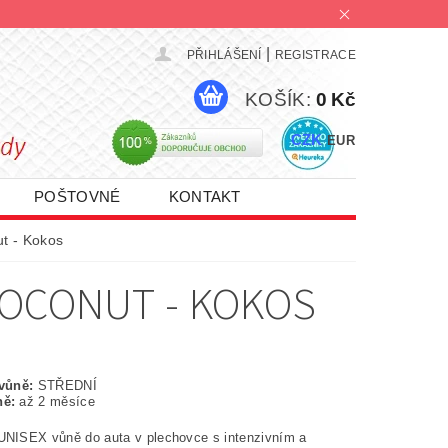
|
PŘIHLÁŠENÍ
REGISTRACE
KOŠÍK:
0 Kč
CZK
EUR
POŠTOVNÉ
KONTAKT
PROMO AKCE 1+1 | 2+1 | 3+1
t - Kokos
COCONUT - KOKOS
 vůně:
STŘEDNÍ
ně:
až 2 měsíce
UNISEX vůně do auta v plechovce s intenzivním a