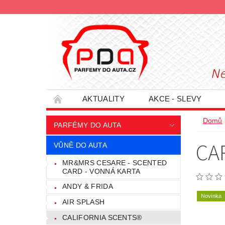
AKTUALITY
AKCE - SLEVY
HODNOCENÍ OBCHODU
PODMÍNKY O
Domů
PARFÉMY DO AUTA
INFORMACE - SLEVOVÉ KUPÓNY
PRO
CA
VŮNĚ DO AUTA
MR&MRS CESARE - SCENTED
CARD - VONNÁ KARTA
ANDY & FRIDA
Novinka
AIR SPLASH
CALIFORNIA SCENTS®