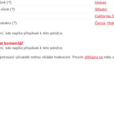
ůně (?)
Unisex
 vůně (?)
Střední
California 
oduktu (?)
Černá
,
Hně
ní, kdo napíše příspěvek k této položce.
at komentář
ní, kdo napíše příspěvek k této položce.
gistrovaní uživatelé mohou vkládat hodnocení. Prosím
přihlaste se
nebo 