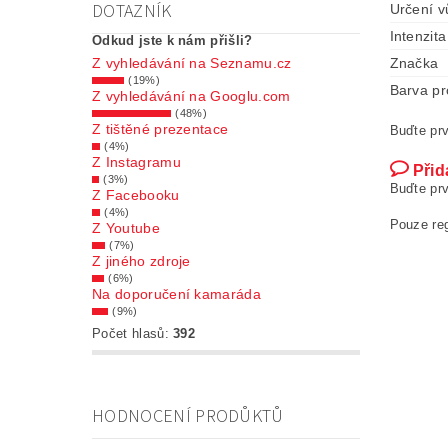
DOTAZNÍK
Určení v
Intenzita
Odkud jste k nám přišli?
Značka
Z vyhledávání na Seznamu.cz
(19%)
Barva pr
Z vyhledávání na Googlu.com
(48%)
Z tištěné prezentace
Buďte prv
(4%)
Z Instagramu
Přid
(3%)
Buďte prv
Z Facebooku
(4%)
Pouze re
Z Youtube
(7%)
Z jiného zdroje
(6%)
Na doporučení kamaráda
(9%)
Počet hlasů:
392
HODNOCENÍ PRODŮKTŮ