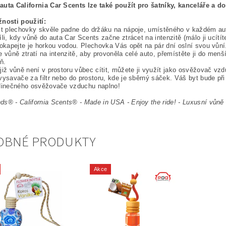
auta California Car Scents lze také použít pro šatníky, kanceláře a d
nosti použití:
st plechovky skvěle padne do držáku na nápoje, umístěného v každém au
íli, kdy vůně do auta Car Scents začne ztrácet na intenzitě (málo ji ucítít
pokapejte je horkou vodou. Plechovka Vás opět na pár dní oslní svou vůní
e vůně ztratí na intenzitě, aby provoněla celé auto, přemístěte ji do menš
ň.
již vůně není v prostoru vůbec cítit, můžete ji využít jako osvěžovač vzd
vysavače za filtr nebo do prostoru, kde je sběrný sáček. Váš byt bude př
edinečného osvěžovače vzduchu naplno!
s® - California Scents® - Made in USA - Enjoy the ride! -
Luxusní vůně 
OBNÉ PRODUKTY
Akce