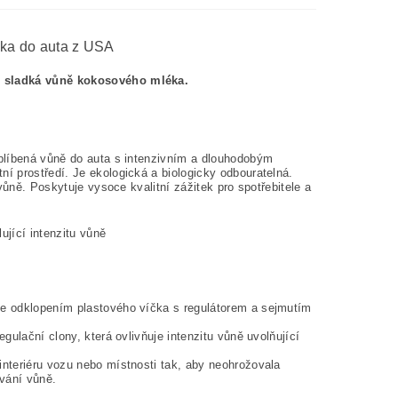
vka do auta z USA
ě sladká vůně kokosového mléka.
blíbená vůně do auta s intenzivním a dlouhodobým
í prostředí. Je ekologická a biologicky odbouratelná.
vůně. Poskytuje vysoce kvalitní zážitek pro spotřebitele a
jící intenzitu vůně
te odklopením plastového víčka s regulátorem a sejmutím
ulační clony, která ovlivňuje intenzitu vůně uvolňující
nteriéru vozu nebo místnosti tak, aby neohrožovala
vání vůně.