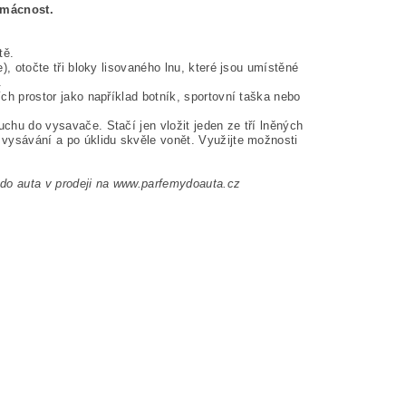
omácnost.
tě.
e), otočte tři bloky lisovaného lnu, které jsou umístěné
.
ích prostor jako například botník, sportovní taška nebo
uchu do vysavače. Stačí jen vložit jeden ze tří lněných
i vysávání a po úklidu skvěle vonět. Využijte možnosti
do auta v prodeji na www.parfemydoauta.cz