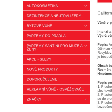
AUTOKOSMETIKA
Califor
DEZINFEKCE A NEUTRALIZÉRY
Vůně v p
BYTOVÉ VŮNĚ
Intenzita
PARFÉMY DO PRÁDLA
Výdrž vů
Popis:
Am
PARFÉMY SANTINI PRO MUŽE A
účinkem v
ŽENY
Recyklova
je bezpeč
AKCE - SLEVY
Obsah ba
NOVÉ PRODUKTY
Rozměr:
Hmotnos
DOPORUČUJEME
Popis pou
1. Plecho
REKLAMNÍ VŮNĚ - OSVĚŽOVAČE
plechovéh
2. Plasto
se do pro
ZNAČKY
3. Plecho
bezpečnos