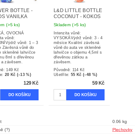
ER BOTTLE -
L&D LITTLE BOTTLE
S VANILKA
COCONUT - KOKOS
dem
(>5 ks)
Skladem
(>5 ks)
KÁ, OVOCNÁ
Intenzita vůně:
ita vůně:
VYSOKÁVýdrž vůně: 3 - 4
NÍVýdrž vůně: 1 – 3
měsíce Kvalitní závěsná
e Závěsná vůně do
vůně do auta ve skleněné
e skleněné lahvičce
lahvičce o objemu 4,5ml s
mu 8ml s dřevěnou
dřevěnou zátkou a
 a závěsem.
závěsem.
ně:
149 Kč
Původně:
114 Kč
te
:
20 Kč (–13 %)
Ušetříte
:
55 Kč (–48 %)
129 Kč
59 Kč
t
0.06 kg
ě (?)
Plechovky