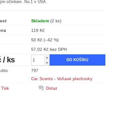
ým účinkem. No.1 v USA.
ost
Skladem
(2 ks)
ena
119 Kč
50 Kč
(–42 %)
57,02 Kč bez DPH
č
/ ks
uktu
797
e
Car Scents - Voňavé plechovky
Tisk
Dotaz