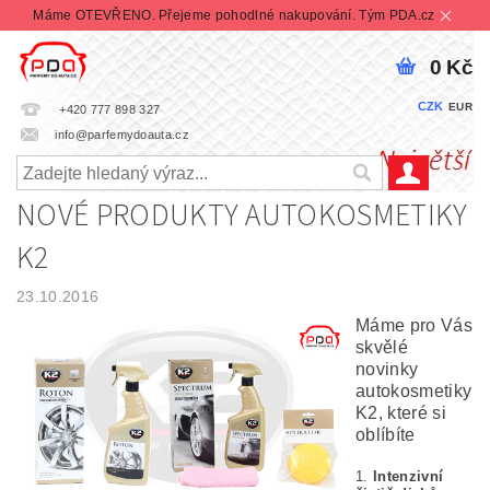
Máme OTEVŘENO. Přejeme pohodlné nakupování. Tým PDA.cz
0 Kč
CZK
EUR
+420 777 898 327
info@parfemydoauta.cz
NOVÉ PRODUKTY AUTOKOSMETIKY
K2
23.10.2016
Máme pro Vás
skvělé
novinky
autokosmetiky
K2, které si
oblíbíte
1.
Intenzivní