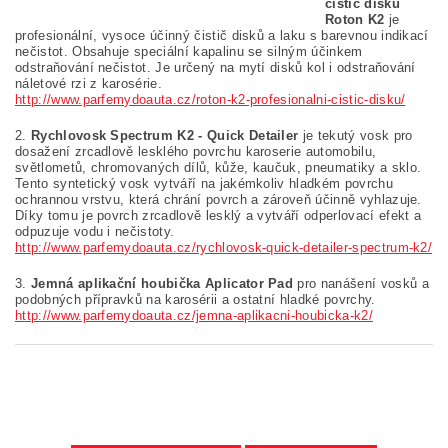
čistič disků
Roton K2
je
profesionální, vysoce účinný čistič disků a laku s barevnou indikací
nečistot. Obsahuje speciální kapalinu se silným účinkem
odstraňování nečistot. Je určený na mytí disků kol i odstraňování
náletové rzi z karosérie.
http://www.parfemydoauta.cz/roton-k2-profesionalni-cistic-disku/
2.
Rychlovosk Spectrum K2 - Quick Detailer
je tekutý vosk pro
dosažení zrcadlově lesklého povrchu karoserie automobilu,
světlometů, chromovaných dílů, kůže, kaučuk, pneumatiky a sklo.
Tento syntetický vosk vytváří na jakémkoliv hladkém povrchu
ochrannou vrstvu, která chrání povrch a zároveň účinně vyhlazuje.
Díky tomu je povrch zrcadlově lesklý a vytváří odperlovací efekt a
odpuzuje vodu i nečistoty.
http://www.parfemydoauta.cz/rychlovosk-quick-detailer-spectrum-k2/
3.
Jemná aplikační houbička Aplicator Pad
pro nanášení vosků a
podobných přípravků na karosérii a ostatní hladké povrchy.
http://www.parfemydoauta.cz/jemna-aplikacni-houbicka-k2/