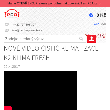
Máme OTEVŘENO. Přejeme pohodlné nakupování. Tým PDA.cz
0 Kč
CZK
EUR
+420 777 898 327
info@parfemydoauta.cz
NOVÉ VIDEO ČISTIČ KLIMATIZACE
K2 KLIMA FRESH
22.4.2017