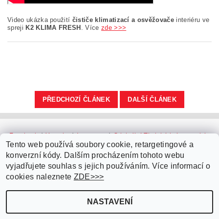
Video ukázka použití
čističe klimatizací a osvěžovače
interiéru ve
spreji
K2 KLIMA FRESH
. Více
zde >>>
PŘEDCHOZÍ ČLÁNEK
DALŠÍ ČLÁNEK
Facebook
|
Youtube
|
Instagram
|
Originální Thajské krémy a oleje
|
Platební brána ComGate
Tento web používá soubory cookie, retargetingové a
konverzní kódy. Dalším procházením tohoto webu
vyjadřujete souhlas s jejich používáním. Více informací o
cookies naleznete
ZDE>>>
NASTAVENÍ
Upravit nastavení cookies
2026 ©
Parfémy do auta.cz
, všechna práva vyhrazena