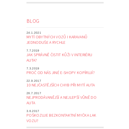
BLOG
24.1.2021
MYTÍ OBYTNÝCH VOZŮ I KARAVANŮ
JEDNODUŠE A RYCHLE
7.7.2019
JAK SPRÁVNĚ ČISTIT KŮŽI V INTERIÉRU
AUTA?
7.3.2019
PROČ OD NÁS JINÉ E-SHOPY KOPÍRUJÍ?
22.9.2017
10 NEJČASTĚJŠÍCH CHYB PŘI MYTÍ AUTA
26.7.2017
NEJPRODÁVANĚJŠÍ A NEJLEPŠÍ VŮNĚ DO
AUTA
3.6.2017
POŠKOZUJE BEZKONTAKTNÍ MYČKA LAK
VOZU?