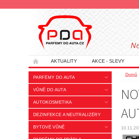
AKTUALITY
AKCE - SLEVY
HODNOCENÍ OBCHODU
PODMÍNKY O
Domů
PARFÉMY DO AUTA
INFORMACE - SLEVOVÉ KUPÓNY
PRO
NO
VŮNĚ DO AUTA
AUTOKOSMETIKA
AU
DEZINFEKCE A NEUTRALIZÉRY
BYTOVÉ VŮNĚ
10.11.2