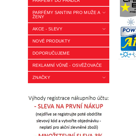
PARFÉMY DO PRÁDLA
PARFÉMY SANTINI PRO MUŽE A
ŽENY
AKCE - SLEVY
NOVÉ PRODUKTY
DOPORUČUJEME
REKLAMNÍ VŮNĚ - OSVĚŽOVAČE
ZNAČKY