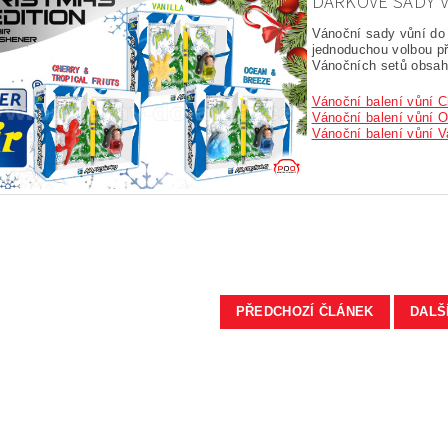
DÁRKOVÉ SADY V
Vánoční sady vůní do 
jednoduchou volbou při
Vánočních setů obsahu
Vánoční balení vůní C
Vánoční balení vůní 
Vánoční balení vůní V
PŘEDCHOZÍ ČLÁNEK
DALŠ