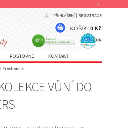
|
PŘIHLÁŠENÍ
REGISTRACE
KOŠÍK:
0 Kč
CZK
EUR
POŠTOVNÉ
KONTAKT
PROMO AKCE 1+1 | 2+1 | 3+1
ir Fresheners
 KOLEKCE VŮNÍ DO
ERS