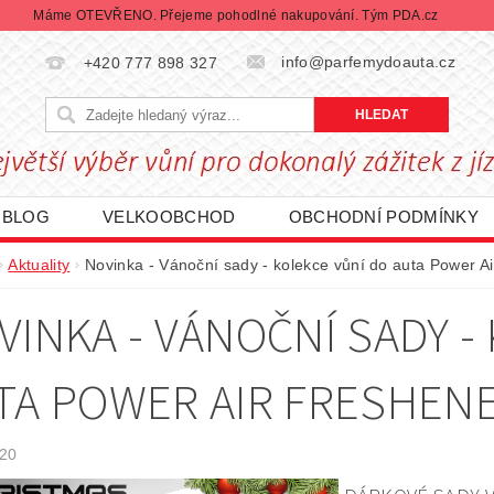
Máme OTEVŘENO. Přejeme pohodlné nakupování. Tým PDA.cz
info@parfemydoauta.cz
+420 777 898 327
BLOG
VELKOOBCHOD
OBCHODNÍ PODMÍNKY
CHRANY OSOBNÍCH ÚDAJŮ
REKLAMACE ZBOŽÍ
Aktuality
Novinka - Vánoční sady - kolekce vůní do auta Power A
DÁVANÉ ZNAČKY
BLACK FRIDAY | ČERNÝ PÁTEK
VINKA - VÁNOČNÍ SADY -
TA POWER AIR FRESHEN
020