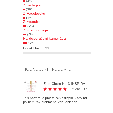
(4%)
Z Instagramu
(3%)
Z Facebooku
(4%)
Z Youtube
(7%)
Z jiného zdroje
(6%)
Na doporučení kamaráda
(9%)
Počet hlasů:
392
HODNOCENÍ PRODŮKTŮ
Elite Class No.3 INSPIRATION FOR HER AKCE 1+1
Michal Staněk
|
Ten parfém je prostě skvostný!!! Vždy mi
po něm tak překrásně voní oblečení...