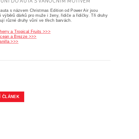
ŮNÍ DO AUTA S VÁNOČNÍM MOTIVEM
auta s názvem Christmas Edition od Power Air jsou
 výběrů dárků pro muže i ženy, řidiče a řidičky. Tři druhy
jí různé druhy vůní ve třech barvách.
herry a Tropical Fruits >>>
Ocean a Brezze >>>
anilla >>>
Í ČLÁNEK