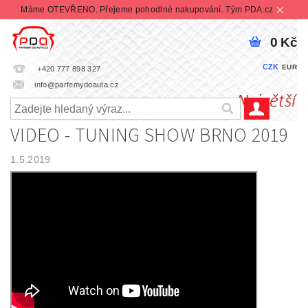
Máme OTEVŘENO. Přejeme pohodlné nakupování. Tým PDA.cz
0 Kč
CZK
EUR
+420 777 898 327
info@parfemydoauta.cz
VIDEO - TUNING SHOW BRNO 2019
1.5.2019