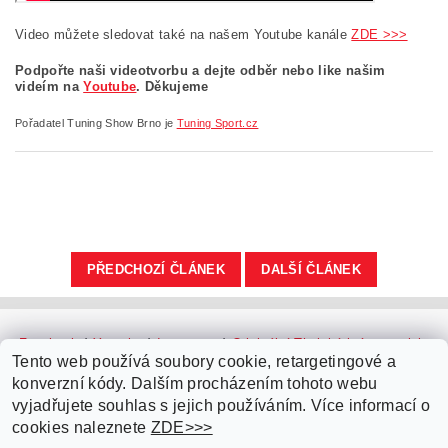
Video můžete sledovat také na našem Youtube kanále
ZDE >>>
Podpořte naši videotvorbu a dejte odběr nebo like našim
videím na
Youtube
. Děkujeme
Pořadatel Tuning Show Brno je
Tuning Sport.cz
PŘEDCHOZÍ ČLÁNEK
DALŠÍ ČLÁNEK
Facebook
|
Youtube
|
Instagram
|
Originální Thajské krémy a oleje
|
Platební brána ComGate
Tento web používá soubory cookie, retargetingové a
konverzní kódy. Dalším procházením tohoto webu
vyjadřujete souhlas s jejich používáním. Více informací o
cookies naleznete
ZDE>>>