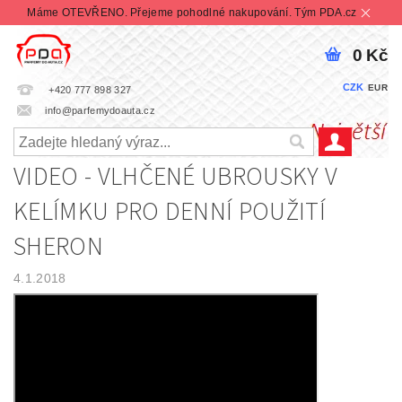
Máme OTEVŘENO. Přejeme pohodlné nakupování. Tým PDA.cz
0 Kč
CZK
EUR
+420 777 898 327
info@parfemydoauta.cz
VIDEO - VLHČENÉ UBROUSKY V
KELÍMKU PRO DENNÍ POUŽITÍ
SHERON
4.1.2018