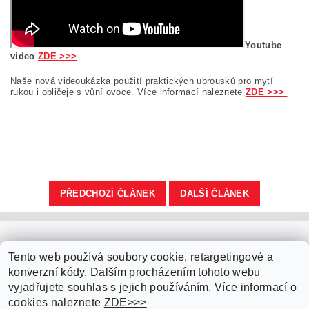
Youtube
video
ZDE >>>
Naše nová videoukázka použití praktických ubrousků pro mytí
rukou i obličeje s vůní ovoce. Více informací naleznete
ZDE >>>
PŘEDCHOZÍ ČLÁNEK
DALŠÍ ČLÁNEK
Facebook
|
Youtube
|
Instagram
|
Originální Thajské krémy a oleje
|
Platební brána ComGate
Tento web používá soubory cookie, retargetingové a
konverzní kódy. Dalším procházením tohoto webu
vyjadřujete souhlas s jejich používáním. Více informací o
cookies naleznete
ZDE>>>