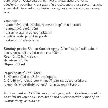
sprej Sheron Čokoláda zanechává antistatickou vrstvu na
ošetřeném povrchu, která zabraňuje opětovnému usazování prachu
a nečistot. Je snadno roztíratelný a vytváří na povrchu sametový
lesk.
Vlastnosti:
- zanechává antistatickou vrstvu a nepřitahuje prach
- zanechává svěží vůni
- chrání plasty před popraskáním
- čistí a ošetřuje vnitřní plasty
- vytváří sametový lesk
Stručný popis:
Sheron Cockpit spray Čokoláda je čistič palubní
desky ve spreji s vůní o objemu 400ml.
Rozměr:
Ø 5,7 x 25 cm
Hmotnost:
350g
Objem:
400ml
Popis použití - aplikace:
1. Nádobu před použitím protřepejte.
2. Čistič přístrojové desky nastříkejte na čistou utěrku a
rovnoměrně rozetřete po vnitřních plastech interiéru.
Autokosmetika SHERON se vyznačuje vysokou kvalitou produktů
za velmi nízkou cenu - k
valitní česká autokosmetika v prodeji na
www.parfemy-do-auta.cz