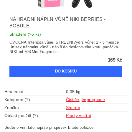
NÁHRADNÍ NÁPLŇ VŮNĚ NIKI BERRIES -
BOBULE
Skladem
(>5 ks)
OVOCNÁ Intenzita vůně: STŘEDNÍVýdrž vůně: 1 - 3 měsíce
Unisex náhradní vůně - náplň do designového krytu panáčka
NIKI od Mr&Mrs Fragrance.
169 Kč
Hmotnost
0.35 kg
Kategorie (?)
Čističe
,
Impregnace
Značka
Sheron
Oblast použití (?)
Plasty vnitřní
Buďte první, kdo napíše příspěvek k této položce.