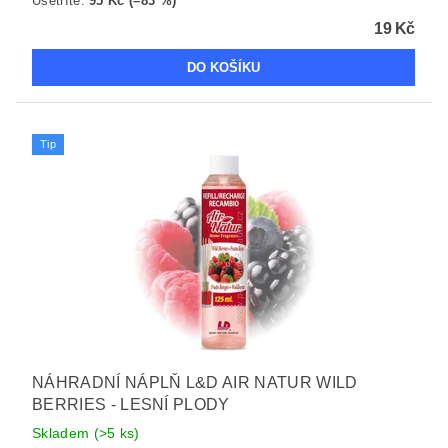
Ušetříte
:
95 Kč (–83 %)
19 Kč
Tip
NÁHRADNÍ NÁPLŇ L&D AIR NATUR WILD
BERRIES - LESNÍ PLODY
Skladem
(>5 ks)