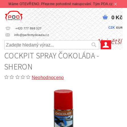
Máme OTEVŘENO. Přejeme pohodlné nakupování. Tým PDA.cz
0 Kč
CZK
EUR
+420 777 898 327
info@parfemydoauta.cz
COCKPIT SPRAY ČOKOLÁDA -
SHERON
Neohodnoceno