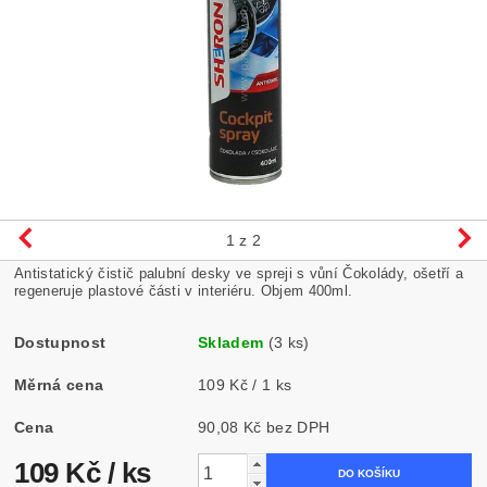
1
z 2
Antistatický čistič palubní desky ve spreji s vůní Čokolády, ošetří a
regeneruje plastové části v interiéru. Objem 400ml.
Dostupnost
Skladem
(3 ks)
Měrná cena
109 Kč / 1 ks
Cena
90,08 Kč bez DPH
109 Kč
/ ks