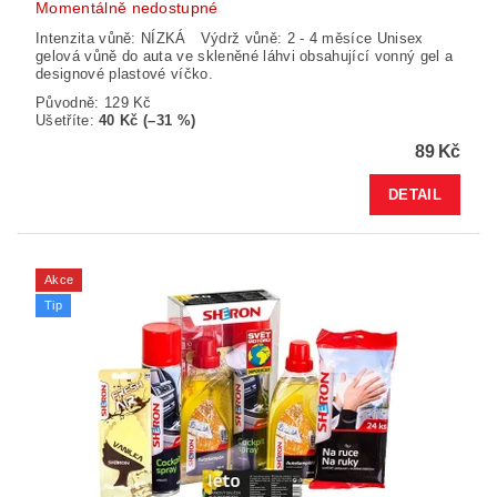
Momentálně nedostupné
Intenzita vůně: NÍZKÁ Výdrž vůně: 2 - 4 měsíce Unisex
gelová vůně do auta ve skleněné láhvi obsahující vonný gel a
designové plastové víčko.
Původně:
129 Kč
Ušetříte
:
40 Kč (–31 %)
89 Kč
DETAIL
Akce
Tip