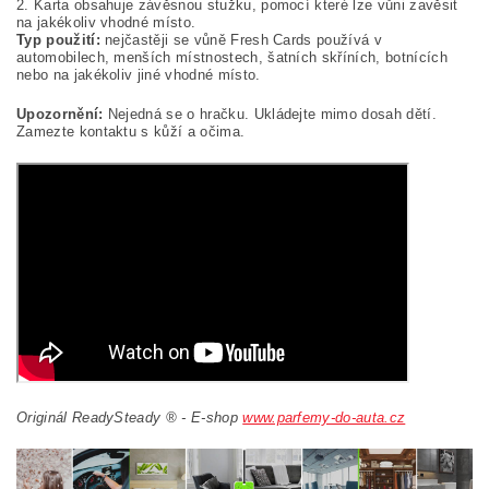
2. Karta obsahuje závěsnou stužku, pomocí které lze vůni zavěsit
na jakékoliv vhodné místo.
Typ použití:
nejčastěji se vůně Fresh Cards používá v
automobilech, menších místnostech, šatních skříních, botnících
nebo na jakékoliv jiné vhodné místo.
Upozornění:
Nejedná se o hračku. Ukládejte mimo dosah dětí.
Zamezte kontaktu s kůží a očima.
Originál ReadySteady ® - E-shop
www.parfemy-do-auta.cz