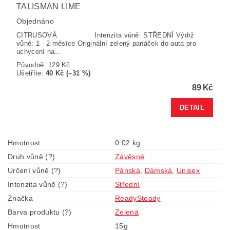
TALISMAN LIME
Objednáno
CITRUSOVÁ Intenzita vůně: STŘEDNÍ Výdrž
vůně: 1 - 2 měsíce Originální zelený panáček do auta pro
uchycení na...
Původně:
129 Kč
Ušetříte
:
40 Kč (–31 %)
89 Kč
DETAIL
Hmotnost
0.02 kg
Druh vůně (?)
Závěsné
Určení vůně (?)
Pánská
,
Dámská
,
Unisex
Intenzita vůně (?)
Střední
Značka
ReadySteady
Barva produktu (?)
Zelená
Hmotnost
15g