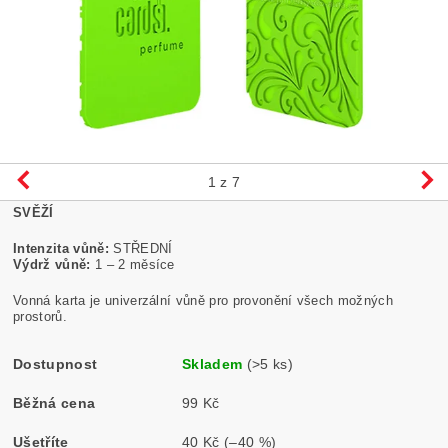
1
z 7
SVĚŽÍ
Intenzita vůně:
STŘEDNÍ
Výdrž vůně:
1 – 2 měsíce
Vonná karta je univerzální vůně pro provonění všech možných
prostorů.
Dostupnost
Skladem
(>5 ks)
Běžná cena
99 Kč
Ušetříte
40 Kč
(–40 %)