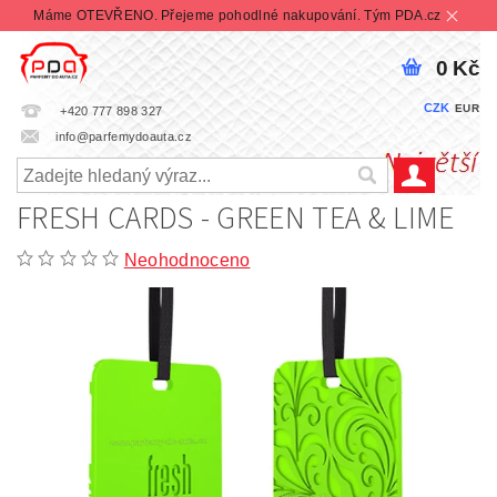
Máme OTEVŘENO. Přejeme pohodlné nakupování. Tým PDA.cz
0 Kč
CZK
EUR
+420 777 898 327
info@parfemydoauta.cz
FRESH CARDS - GREEN TEA & LIME
Neohodnoceno