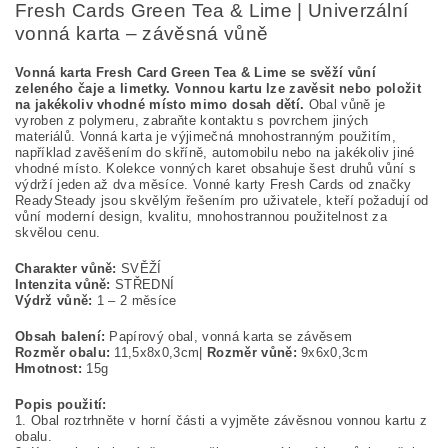
Fresh Cards Green Tea & Lime | Univerzální
vonná karta – závěsná vůně
Vonná karta Fresh Card Green Tea & Lime se svěží vůní
zeleného čaje a limetky. Vonnou kartu lze zavěsit nebo položit
na jakékoliv vhodné místo mimo dosah dětí.
Obal vůně je
vyroben z polymeru, zabraňte kontaktu s povrchem jiných
materiálů. Vonná karta je výjimečná mnohostranným použitím,
například zavěšením do skříně, automobilu nebo na jakékoliv jiné
vhodné místo. Kolekce vonných karet obsahuje šest druhů vůní s
výdrží jeden až dva měsíce. Vonné karty Fresh Cards od značky
ReadySteady jsou skvělým řešením pro uživatele, kteří požadují od
vůní moderní design, kvalitu, mnohostrannou použitelnost za
skvělou cenu.
Charakter vůně:
SVĚŽÍ
Intenzita vůně:
STŘEDNÍ
Výdrž vůně:
1 – 2 měsíce
Obsah balení:
Papírový obal, vonná karta se závěsem
Rozměr obalu:
11,5x8x0,3cm|
Rozměr vůně:
9x6x0,3cm
Hmotnost:
15g
Popis použití:
1. Obal roztrhněte v horní části a vyjměte závěsnou vonnou kartu z
obalu.