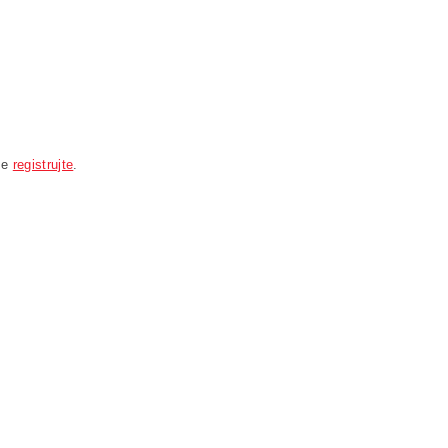
se
registrujte
.