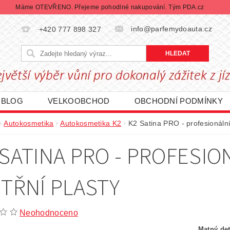
Máme OTEVŘENO. Přejeme pohodlné nakupování. Tým PDA.cz
info@parfemydoauta.cz
+420 777 898 327
BLOG
VELKOOBCHOD
OBCHODNÍ PODMÍNKY
CHRANY OSOBNÍCH ÚDAJŮ
REKLAMACE ZBOŽÍ
Autokosmetika
Autokosmetika K2
K2 Satina PRO - profesionální
DÁVANÉ ZNAČKY
BLACK FRIDAY | ČERNÝ PÁTEK
 SATINA PRO - PROFESIO
ITŘNÍ PLASTY
Neohodnoceno
Matný det