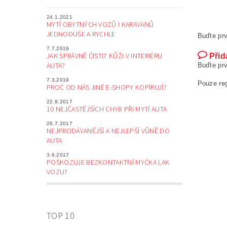
24.1.2021
MYTÍ OBYTNÝCH VOZŮ I KARAVANŮ
JEDNODUŠE A RYCHLE
Buďte prv
7.7.2019
JAK SPRÁVNĚ ČISTIT KŮŽI V INTERIÉRU
Přid
AUTA?
Buďte prv
7.3.2019
Pouze re
PROČ OD NÁS JINÉ E-SHOPY KOPÍRUJÍ?
22.9.2017
10 NEJČASTĚJŠÍCH CHYB PŘI MYTÍ AUTA
26.7.2017
NEJPRODÁVANĚJŠÍ A NEJLEPŠÍ VŮNĚ DO
AUTA
3.6.2017
POŠKOZUJE BEZKONTAKTNÍ MYČKA LAK
VOZU?
TOP 10