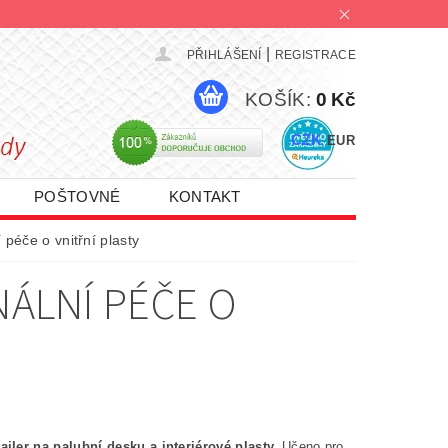
|
PŘIHLÁŠENÍ
REGISTRACE
KOŠÍK:
0 Kč
CZK
EUR
POŠTOVNÉ
KONTAKT
PROMO AKCE 1+1 | 2+1 | 3+1
 péče o vnitřní plasty
NÁLNÍ PÉČE O
ailer na palubní desku a interiérové plasty.
Učeno pro