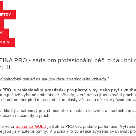
METRY
ZE
OCENÍ
INA PRO - sada pro profesionální péči o palubní 
r | 1L
i dlouhodobý pohled na palubní desku saténového vzhledu."
a PRO je profesionální prostředek pro plasty, vinyl nebo pryž uvnitř
na
o pečlivě vybrané antistatické přísady, které omezují usazování prach
erý chrání interiér před degradací. Tím plasty zůstanou déle v v původním v
 hladký a saténový povrch bez efektu lesku a lepivého a mastného povla
eusazují nečistoty a prach.
até verzi
Satina K2 GOLD
je Satina PRO bez přidané parfemace. Vytvořen
ré jsou již v autě přítomny. V Satina Pro byla také zvýšena trvanlivost pr