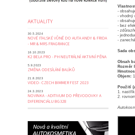
Vlastnos
- obsahuj
- vhodný 
AKTUALITY
- obsahuj
- bez efe
- zdůrazň
30.5.2024
- jednod
NOVÉ ITALSKÉ VŮNĚ DO AUTA ANDY & FRIDA
- zanech
- MR & MRS FRAGRANCE
Sada obs
16.10.2023
K2 BELA PRO - PH NEUTRÁLNÍ AKTIVNÍ PĚNA
Obsah ba
5.9.2023
Rozměr 
ZMĚNA ODESÍLÁNÍ BALÍKŮ
Hmotnos
Objem:
1
21.8.2023
VIDEO- CZECH BIMMER FEST 2023
Použití 
24.3.2023
1. nastří
NOVINKA - ADITIVUM DO PŘEVODOVKY A
2. rovnom
DIFERENCIÁLU BG328
Autokosme