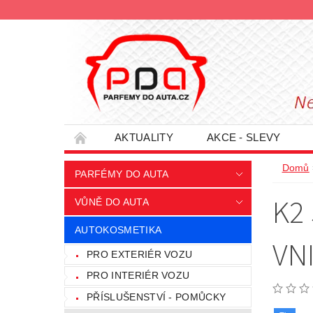
AKTUALITY
AKCE - SLEVY
HODNOCENÍ OBCHODU
PODMÍNKY O
Domů
PARFÉMY DO AUTA
INFORMACE - SLEVOVÉ KUPÓNY
PRO
K2
VŮNĚ DO AUTA
AUTOKOSMETIKA
VN
PRO EXTERIÉR VOZU
PRO INTERIÉR VOZU
PŘÍSLUŠENSTVÍ - POMŮCKY