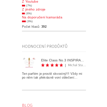
Z Youtube
(7%)
Z jiného zdroje
(6%)
Na doporučení kamaráda
(9%)
Počet hlasů:
392
HODNOCENÍ PRODŮKTŮ
Elite Class No.3 INSPIRATION FOR HER AKCE 1+1
Michal Staněk
|
Ten parfém je prostě skvostný!!! Vždy mi
po něm tak překrásně voní oblečení...
BLOG