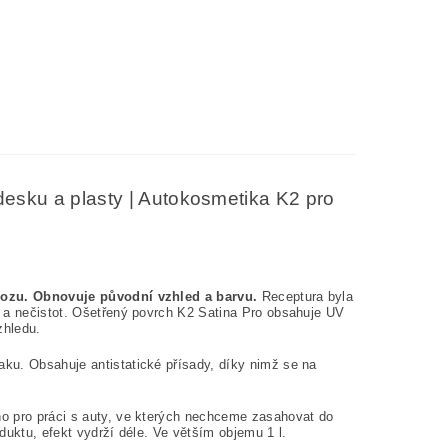
desku a plasty | Autokosmetika K2 pro
 vozu. Obnovuje původní vzhled a barvu.
Receptura byla
u a nečistot. Ošetřený povrch K2 Satina Pro obsahuje UV
zhledu.
ku. Obsahuje antistatické přísady, díky nimž se na
o pro práci s auty, ve kterých nechceme zasahovat do
oduktu, efekt vydrží déle. Ve větším objemu 1 l.