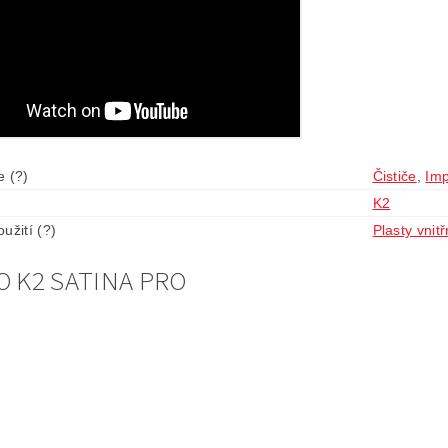
e (?)
Čističe
,
Im
K2
užití (?)
Plasty vnitř
O K2 SATINA PRO