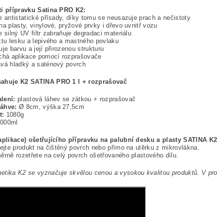
ti přípravku Satina PRO K2:
e antistatické přísady, díky tomu se neusazuje prach a nečistoty
na plasty, vinylové, pryžové prvky i dřevo uvnitř vozu
e silný UV filtr zabraňuje degradaci materiálu
ktu lesku a lepivého a mastného povlaku
uje barvu a její přirozenou strukturu
uchá aplikace pomocí rozprašovače
ává hladký a saténový povrch
ahuje K2 SATINA PRO 1 l + rozprašovač
lení:
plastová láhev se zátkou + rozprašovač
láhve:
Ø 8cm, výška 27,5cm
t:
1080g
000ml
(aplikace) ošetřujícího přípravku na palubní desku a plasty SATINA K
kejte produkt na čištěný povrch nebo přímo na utěrku z mikrovlákna.
ěrně rozetřete na celý povrch ošetřovaného plastového dílu.
tika K2 se vyznačuje skvělou cenou a vysokou kvalitou produktů. V pro