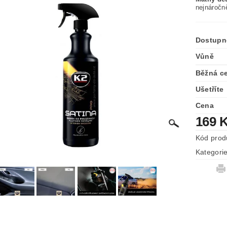
nejnáročn
Dostupn
Vůně
Běžná c
Ušetříte
Cena
169 
Kód prod
Kategori