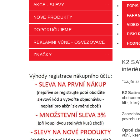
AKCE - SLEVY
POPIS
PARA
NOVÉ PRODUKTY
VIDEO
DOPORUČUJEME
DISKU
REKLAMNÍ VŮNĚ - OSVĚŽOVAČE
HODN
ZNAČKY
K2 SAT
interié
"Užijte s
K2 Satin
obohace
filtr, kt
Zanechává
povrchu n
Oproti zl
vůní, kte