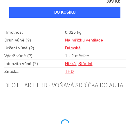
399 Kč
Hmotnost
0.025 kg
Druh vůně (?)
Na mřížku ventilace
Určení vůně (?)
Dámská
Výdrž vůně (?)
1 - 2 měsíce
Intenzita vůně (?)
Nízká
,
Střední
Značka
THD
DEO HEART THD - VOŇAVÁ SRDÍČKA DO AUTA