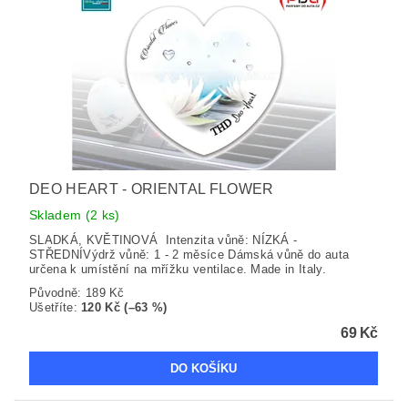
DEO HEART - ORIENTAL FLOWER
Skladem
(2 ks)
SLADKÁ, KVĚTINOVÁ Intenzita vůně: NÍZKÁ -
STŘEDNÍVýdrž vůně: 1 - 2 měsíce Dámská vůně do auta
určena k umístění na mřížku ventilace. Made in Italy.
Původně:
189 Kč
Ušetříte
:
120 Kč (–63 %)
69 Kč