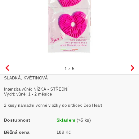
1
z 5
SLADKÁ, KVĚTINOVÁ
Intenzita vůně: NÍZKÁ - STŘEDNÍ
Výdrž vůně: 1 - 2 měsíce
2 kusy náhradní vonné vložky do srdíček Deo Heart
Dostupnost
Skladem
(>5 ks)
Běžná cena
189 Kč