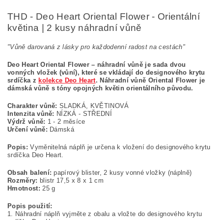
THD - Deo Heart Oriental Flower - Orientální
květina | 2 kusy náhradní vůně
"Vůně darovaná z lásky pro každodenní radost na cestách"
Deo Heart Oriental Flower – náhradní vůně je sada dvou
vonných vložek (vůní), které se vkládají do designového krytu
srdíčka z
kolekce Deo Heart
. Náhradní vůně Oriental Flower je
dámská vůně s tóny opojných květin orientálního původu.
Charakter vůně:
SLADKÁ, KVĚTINOVÁ
Intenzita vůně:
NÍZKÁ - STŘEDNÍ
Výdrž vůně:
1 - 2 měsíce
Určení vůně:
Dámská
Popis:
Vyměnitelná náplň je určena k vložení do designového krytu
srdíčka Deo Heart.
Obsah balení:
papírový blister, 2 kusy vonné vložky (náplně)
Rozměry:
blistr 17,5 x 8 x 1 cm
Hmotnost:
25 g
Popis použití:
1. Náhradní náplň vyjměte z obalu a vložte do designového krytu