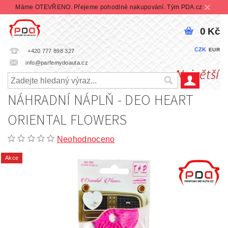
Máme OTEVŘENO. Přejeme pohodlné nakupování. Tým PDA.cz
0 Kč
CZK
EUR
+420 777 898 327
info@parfemydoauta.cz
NÁHRADNÍ NÁPLŇ - DEO HEART
ORIENTAL FLOWERS
Neohodnoceno
Akce