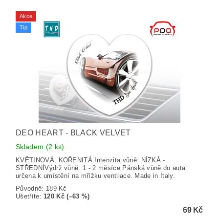
Akce
Tip
DEO HEART - BLACK VELVET
Skladem
(2 ks)
KVĚTINOVÁ, KOŘENITÁ Intenzita vůně: NÍZKÁ -
STŘEDNÍVýdrž vůně: 1 - 2 měsíce Pánská vůně do auta
určena k umístění na mřížku ventilace. Made in Italy.
Původně:
189 Kč
Ušetříte
:
120 Kč (–63 %)
69 Kč