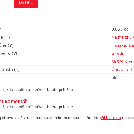
DETAIL
t
0.055 kg
ě (?)
Na mřížku 
ůně (?)
Pánská
,
D
 vůně (?)
Střední
Mr&Mrs Fr
oduktu (?)
Červená
,
B
t
55g
ní, kdo napíše příspěvek k této položce.
at komentář
ní, kdo napíše příspěvek k této položce.
gistrovaní uživatelé mohou vkládat hodnocení. Prosím
přihlaste se
nebo 