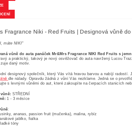
ZE
OCENÍ
 Fragrance Niki - Red Fruits | Designová vůně do
l, máte NIKI"
aná vůně do auta panáček Mr&Mrs Fragrance NIKI Red Fruits s jemn
avý a praktický, takový je nový osvěžovač do auta navržený Lucou Trazz
izuje daný motiv.
ódní designový společník, který Vás vítá hravou barvou a nabíjí radostí. 
plně
dle nálady. Opravdu žádná z vůní Vás nezklame. Jedná se o prvotříd
te s levnými vůněmi do aut, které zakoupíte na čerpacích stanicích ne
a vůně:
STŘEDNÍ
ůně:
1 - 3 měsíce
vůně
:
usinky, ananas, passion fruit (mučenka), malina, rybíz
anátové jablko, fialka
sladké tóny