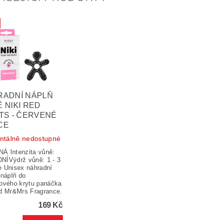
RADNÍ NÁPLŇ
 NIKI RED
TS - ČERVENÉ
CE
tálně nedostupné
Á Intenzita vůně:
ÍVýdrž vůně: 1 - 3
 Unisex náhradní
 náplň do
ového krytu panáčka
d Mr&Mrs Fragrance.
169 Kč