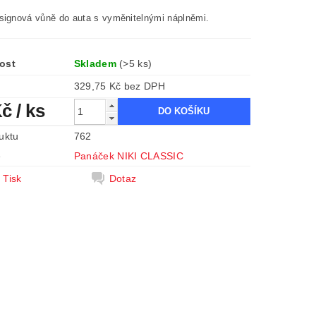
signová vůně do auta s vyměnitelnými náplněmi.
ost
Skladem
(>5 ks)
329,75 Kč bez DPH
Kč
/ ks
uktu
762
e
Panáček NIKI CLASSIC
Tisk
Dotaz