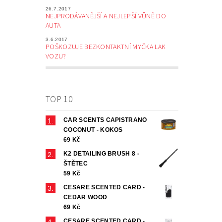
26.7.2017
NEJPRODÁVANĚJŠÍ A NEJLEPŠÍ VŮNĚ DO
AUTA
3.6.2017
POŠKOZUJE BEZKONTAKTNÍ MYČKA LAK
VOZU?
TOP 10
CAR SCENTS CAPISTRANO
COCONUT - KOKOS
69 Kč
K2 DETAILING BRUSH 8 -
ŠTĚTEC
59 Kč
CESARE SCENTED CARD -
CEDAR WOOD
69 Kč
CESARE SCENTED CARD -