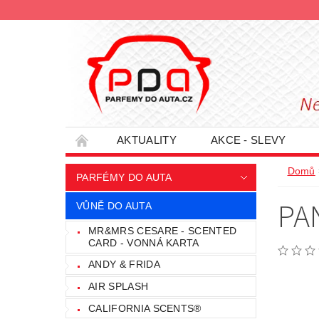
AKTUALITY
AKCE - SLEVY
HODNOCENÍ OBCHODU
PODMÍNKY O
Domů
PARFÉMY DO AUTA
INFORMACE - SLEVOVÉ KUPÓNY
PRO
PA
VŮNĚ DO AUTA
MR&MRS CESARE - SCENTED
CARD - VONNÁ KARTA
ANDY & FRIDA
AIR SPLASH
CALIFORNIA SCENTS®