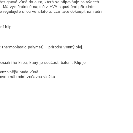
designová vůně do auta, která se připevňuje na výdech
ch. Má vyměnitelné náplně z EVA napuštěné přírodními
ně regulujete sílou ventilátoru. Lze také dokoupit náhradní
ní klip
 thermoplastic polymer) + přírodní vonný olej.
álního klipu, který je součásti balení. Klip je
ntenzivnější bude vůně.
novou náhradní voňavou vložku.