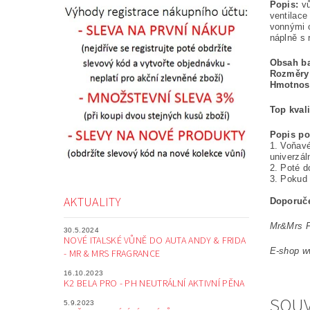
Popis:
vů
ventilace
vonnými o
náplně s 
Obsah ba
Rozměry
Hmotnos
Top kvali
Popis po
1. Voňavé
univerzál
2. Poté d
3. Pokud 
AKTUALITY
Doporuče
Mr&Mrs Fr
30.5.2024
NOVÉ ITALSKÉ VŮNĚ DO AUTA ANDY & FRIDA
E-shop ww
- MR & MRS FRAGRANCE
16.10.2023
K2 BELA PRO - PH NEUTRÁLNÍ AKTIVNÍ PĚNA
SOUV
5.9.2023