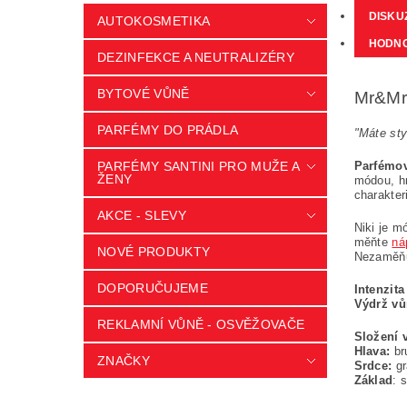
DISKU
AUTOKOSMETIKA
HODN
DEZINFEKCE A NEUTRALIZÉRY
BYTOVÉ VŮNĚ
Mr&Mrs
PARFÉMY DO PRÁDLA
"Máte sty
PARFÉMY SANTINI PRO MUŽE A
Parfémov
ŽENY
módou, hr
charakter
AKCE - SLEVY
Niki je m
měňte
ná
NOVÉ PRODUKTY
Nezaměňuj
DOPORUČUJEME
Intenzit
Výdrž v
REKLAMNÍ VŮNĚ - OSVĚŽOVAČE
Složení 
Hlava:
br
ZNAČKY
Srdce:
gr
Základ
: 