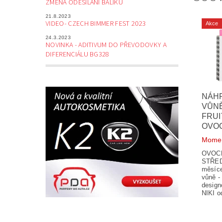
ZMĚNA ODESÍLÁNÍ BALÍKŮ
21.8.2023
VIDEO- CZECH BIMMER FEST 2023
Akce
24.3.2023
NOVINKA - ADITIVUM DO PŘEVODOVKY A
DIFERENCIÁLU BG328
NÁH
VŮNĚ
FRUI
OVO
Momen
OVOCN
STŘEDN
měsíce
vůně -
design
NIKI o