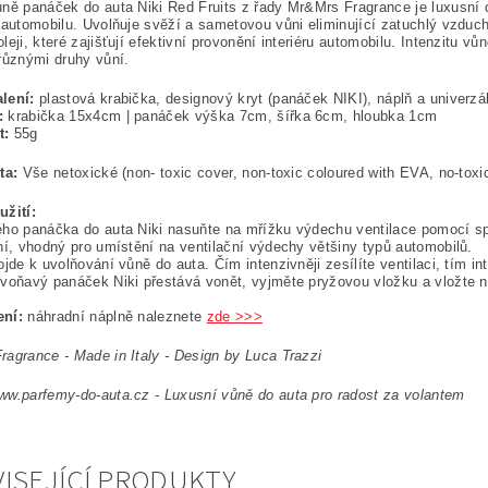
ně panáček do auta Niki Red Fruits z řady Mr&Mrs Fragrance je luxusní 
 automobilu. Uvolňuje svěží a sametovou vůni eliminující zatuchlý vzdu
leji, které zajišťují efektivní provonění interiéru automobilu. Intenzitu vů
různými druhy vůní.
lení:
plastová krabička, designový kryt (panáček NIKI), náplň a univerzál
:
krabička 15x4cm | panáček výška 7cm, šířka 6cm, hloubka 1cm
t:
55g
ta:
Vše netoxické (non- toxic cover, non-toxic coloured with EVA, no-toxic
užití:
ho panáčka do auta Niki nasuňte na mřížku výdechu ventilace pomocí speci
ní, vhodný pro umístění na ventilační výdechy většiny typů automobilů.
ojde k uvolňování vůně do auta. Čím intenzivněji zesílíte ventilaci, tím i
voňavý panáček Niki přestává vonět, vyjměte pryžovou vložku a vložte 
ní:
náhradní náplně naleznete
zde >>>
agrance - Made in Italy - Design by Luca Trazzi
w.parfemy-do-auta.cz - Luxusní vůně do auta pro radost za volantem
ISEJÍCÍ PRODUKTY