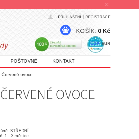
|
PŘIHLÁŠENÍ
REGISTRACE
KOŠÍK:
0 Kč
CZK
EUR
POŠTOVNÉ
KONTAKT
PROMO AKCE 1+1 | 2+1 | 3+1
 - Červené ovoce
- ČERVENÉ OVOCE
 vůně: STŘEDNÍ
ě: 1 - 3 měsíce