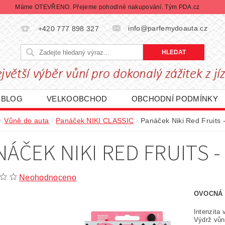
Máme OTEVŘENO. Přejeme pohodlné nakupování. Tým PDA.cz
info@parfemydoauta.cz
+420 777 898 327
BLOG
VELKOOBCHOD
OBCHODNÍ PODMÍNKY
CHRANY OSOBNÍCH ÚDAJŮ
REKLAMACE ZBOŽÍ
Vůně do auta
Panáček NIKI CLASSIC
Panáček Niki Red Fruits
DÁVANÉ ZNAČKY
BLACK FRIDAY | ČERNÝ PÁTEK
NÁČEK NIKI RED FRUITS 
Neohodnoceno
OVOCNÁ
Intenzita
Výdrž vůn