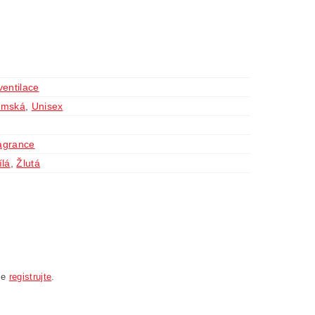
ventilace
ámská
,
Unisex
agrance
ílá
,
Žlutá
se
registrujte
.