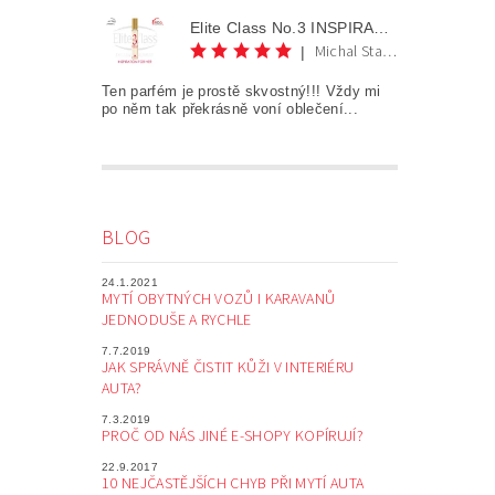
Elite Class No.3 INSPIRATION FOR HER AKCE 1+1
Michal Staněk
|
Ten parfém je prostě skvostný!!! Vždy mi
po něm tak překrásně voní oblečení...
BLOG
24.1.2021
MYTÍ OBYTNÝCH VOZŮ I KARAVANŮ
JEDNODUŠE A RYCHLE
7.7.2019
JAK SPRÁVNĚ ČISTIT KŮŽI V INTERIÉRU
AUTA?
7.3.2019
PROČ OD NÁS JINÉ E-SHOPY KOPÍRUJÍ?
22.9.2017
10 NEJČASTĚJŠÍCH CHYB PŘI MYTÍ AUTA