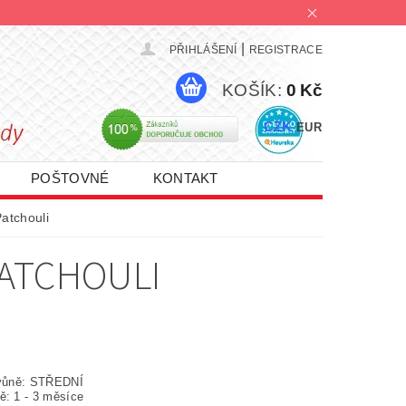
|
PŘIHLÁŠENÍ
REGISTRACE
KOŠÍK:
0 Kč
CZK
EUR
POŠTOVNÉ
KONTAKT
PROMO AKCE 1+1 | 2+1 | 3+1
Patchouli
PATCHOULI
 vůně: STŘEDNÍ
ě: 1 - 3 měsíce