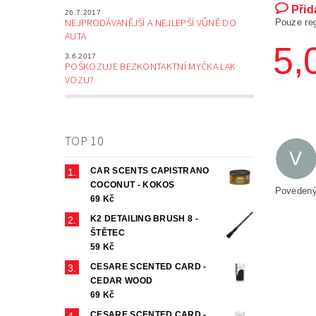
Přid
26.7.2017
NEJPRODÁVANĚJŠÍ A NEJLEPŠÍ VŮNĚ DO
Pouze re
AUTA
5,
3.6.2017
POŠKOZUJE BEZKONTAKTNÍ MYČKA LAK
VOZU?
TOP 10
V
CAR SCENTS CAPISTRANO
COCONUT - KOKOS
Povedený
69 Kč
K2 DETAILING BRUSH 8 -
ŠTĚTEC
59 Kč
CESARE SCENTED CARD -
CEDAR WOOD
69 Kč
CESARE SCENTED CARD -