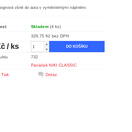
signová vůně do auta s vyměnitelnými náplněmi.
ost
Skladem
(4 ks)
329,75 Kč bez DPH
Kč
/ ks
uktu
732
e
Panáček NIKI CLASSIC
Tisk
Dotaz