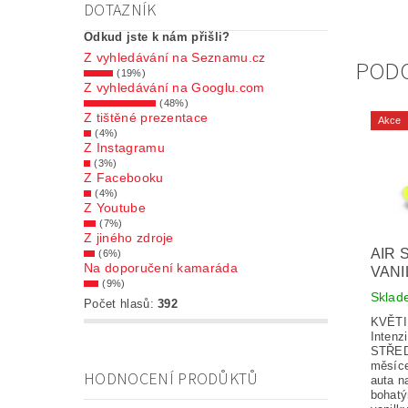
DOTAZNÍK
Odkud jste k nám přišli?
Z vyhledávání na Seznamu.cz
POD
(19%)
Z vyhledávání na Googlu.com
(48%)
Z tištěné prezentace
Akce
(4%)
Z Instagramu
(3%)
Z Facebooku
(4%)
Z Youtube
(7%)
Z jiného zdroje
AIR 
(6%)
Na doporučení kamaráda
VANI
(9%)
Skla
Počet hlasů:
392
KVĚT
Intenz
STŘEDN
měsíce
HODNOCENÍ PRODŮKTŮ
auta n
bohatý