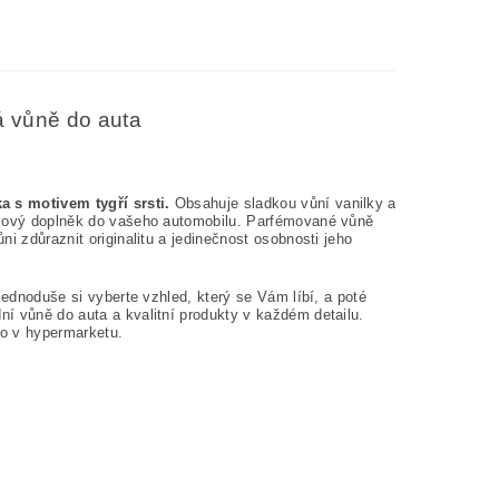
vá vůně do auta
a s motivem tygří srsti.
Obsahuje sladkou vůní vanilky a
tylový doplněk do vašeho automobilu. Parfémované vůně
i zdůraznit originalitu a jedinečnost osobnosti jeho
Jednoduše si vyberte vzhled, který se Vám líbí, a poté
í vůně do auta a kvalitní produkty v každém detailu.
bo v hypermarketu.