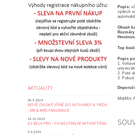
Popis:
vů
výdech ve
automobil
Obsah ba
Rozměry
Hmotnos
Top kvali
Popis po
1. Voňavé
univerzál
2. Poté d
3. Pokud 
AKTUALITY
Doporuče
Mr&Mrs Fr
30.5.2024
NOVÉ ITALSKÉ VŮNĚ DO AUTA ANDY & FRIDA
- MR & MRS FRAGRANCE
SOUV
16.10.2023
K2 BELA PRO - PH NEUTRÁLNÍ AKTIVNÍ PĚNA
5.9.2023