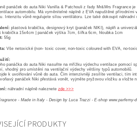
ně panáček do auta Niki Vanilla & Patchouli z řady Mr&Mrs Fragrance je 
ntilace automobilu. Má vyměnitelné náplně z EVA napuštěné přírodními vonn
u. Intenzitu vůně regulujete sílou ventilátoru. Lze také dokoupit náhradní
lení:
plastová krabička, designový kryt (panáček NIKI), náplň a univerzál
:
krabička 15x4cm | panáček výška 7cm, šířka 6cm, hloubka 1cm
t:
55g
ta:
Vše netoxické (non- toxic cover, non-toxic coloured with EVA, no-toxic
užití:
ho panáčka do auta Niki nasuňte na mřížku výdechu ventilace pomocí speci
ní, vhodný pro umístění na ventilační výdechy většiny typů automobilů.
ojde k uvolňování vůně do auta. Čím intenzivněji zesílíte ventilaci, tím i
voňavý panáček Niki přestává vonět, vyjměte pryžovou vložku a vložte 
ní:
náhradní náplně naleznete
zde >>>
agrance - Made in Italy - Design by Luca Trazzi -
E-shop www.parfemy-do
ISEJÍCÍ PRODUKTY