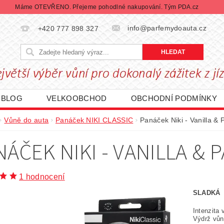
Máme OTEVŘENO. Přejeme pohodlné nakupování. Tým PDA.cz
info@parfemydoauta.cz
+420 777 898 327
BLOG
VELKOOBCHOD
OBCHODNÍ PODMÍNKY
CHRANY OSOBNÍCH ÚDAJŮ
REKLAMACE ZBOŽÍ
Vůně do auta
Panáček NIKI CLASSIC
Panáček Niki - Vanilla & 
DÁVANÉ ZNAČKY
BLACK FRIDAY | ČERNÝ PÁTEK
NÁČEK NIKI - VANILLA & 
1 hodnocení
SLADKÁ
Intenzita
Výdrž vůn