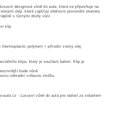
luxusní designová vůně do auta, která se připevňuje na
ými oleji, které zajišťují efektivní provonění interiéru
 náplně s různými druhy vůní.
ní klip
 thermoplastic polymer) + přírodní vonný olej.
álního klipu, který je součásti balení. Klip je
ntenzivnější bude vůně.
novou náhradní voňavou vložku.
-auta.cz - Luxusní vůně do auta pro radost za volantem