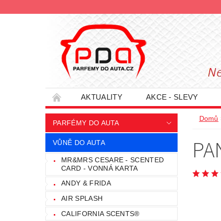
AKTUALITY
AKCE - SLEVY
HODNOCENÍ OBCHODU
PODMÍNKY O
Domů
PARFÉMY DO AUTA
INFORMACE - SLEVOVÉ KUPÓNY
PRO
PA
VŮNĚ DO AUTA
MR&MRS CESARE - SCENTED
CARD - VONNÁ KARTA
ANDY & FRIDA
AIR SPLASH
CALIFORNIA SCENTS®