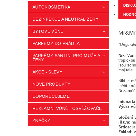
DISKU
AUTOKOSMETIKA
HODNO
DEZINFEKCE A NEUTRALIZÉRY
BYTOVÉ VŮNĚ
Mr&Mrs
PARFÉMY DO PRÁDLA
"Originál
PARFÉMY SANTINI PRO MUŽE A
Niki Van
ŽENY
tropickou
jsou scho
majitele.
AKCE - SLEVY
Niki je m
NOVÉ PRODUKTY
měňte náp
Nezaměňuj
DOPORUČUJEME
Intenzit
Výdrž v
REKLAMNÍ VŮNĚ - OSVĚŽOVAČE
Složení 
ZNAČKY
Hlava:
ma
Srdce:
ja
Základ
: 