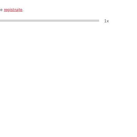
se
registrujte
.
1x