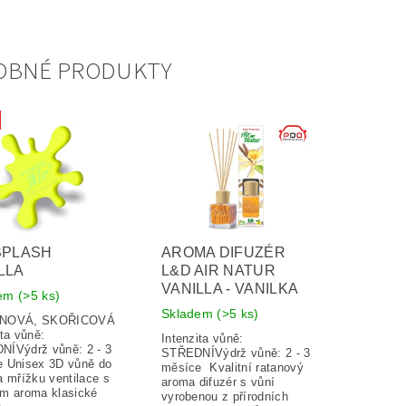
OBNÉ PRODUKTY
SPLASH
AROMA DIFUZÉR
LLA
L&D AIR NATUR
VANILLA - VANILKA
dem
(>5 ks)
Skladem
(>5 ks)
INOVÁ, SKOŘICOVÁ
ita vůně:
Intenzita vůně:
ÍVýdrž vůně: 2 - 3
STŘEDNÍVýdrž vůně: 2 - 3
 Unisex 3D vůně do
měsíce Kvalitní ratanový
a mřížku ventilace s
aroma difuzér s vůní
m aroma klasické
vyrobenou z přírodních