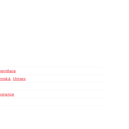
ventilace
ámská
,
Unisex
agrance