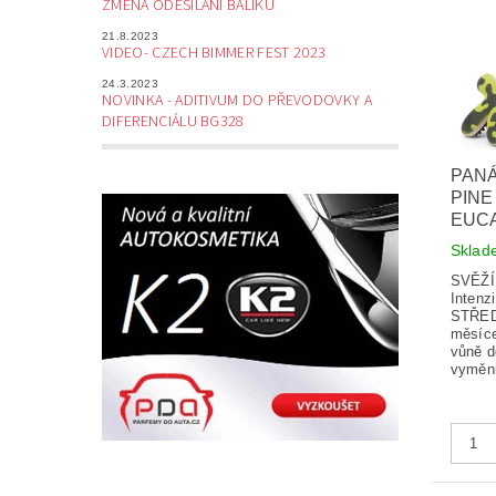
ZMĚNA ODESÍLÁNÍ BALÍKŮ
21.8.2023
VIDEO- CZECH BIMMER FEST 2023
24.3.2023
NOVINKA - ADITIVUM DO PŘEVODOVKY A
DIFERENCIÁLU BG328
PANÁ
PINE
EUC
Skla
SVĚŽÍ
Intenz
STŘEDN
měsíce
vůně d
vyměni