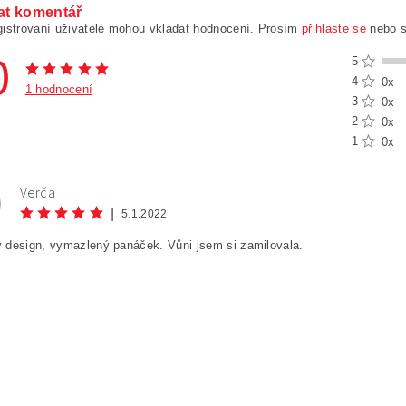
at komentář
gistrovaní uživatelé mohou vkládat hodnocení. Prosím
přihlaste se
nebo 
0
5
4
0x
1 hodnocení
3
0x
2
0x
1
0x
Verča
|
5.1.2022
 design, vymazlený panáček. Vůni jsem si zamilovala.