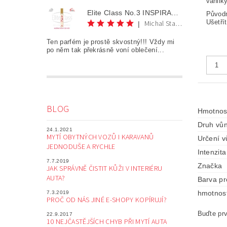
vanilky
Elite Class No.3 INSPIRATION FOR HER AKCE 1+1
Původ
Ušetří
Michal Staněk
|
Ten parfém je prostě skvostný!!! Vždy mi
po něm tak překrásně voní oblečení...
BLOG
Hmotnos
Druh vůn
24.1.2021
MYTÍ OBYTNÝCH VOZŮ I KARAVANŮ
Určení v
JEDNODUŠE A RYCHLE
Intenzita
7.7.2019
Značka
JAK SPRÁVNĚ ČISTIT KŮŽI V INTERIÉRU
AUTA?
Barva pr
hmotnos
7.3.2019
PROČ OD NÁS JINÉ E-SHOPY KOPÍRUJÍ?
Buďte prv
22.9.2017
10 NEJČASTĚJŠÍCH CHYB PŘI MYTÍ AUTA