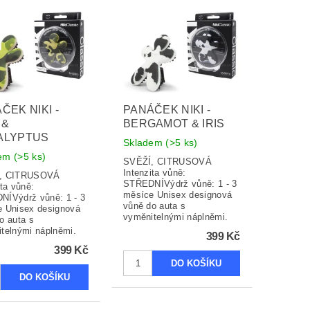
ČEK NIKI -
PANÁČEK NIKI -
 &
BERGAMOT & IRIS
ALYPTUS
Skladem
(>5 ks)
dem
(>5 ks)
SVĚŽÍ, CITRUSOVÁ
Intenzita vůně:
, CITRUSOVÁ
STŘEDNÍVýdrž vůně: 1 - 3
ita vůně:
měsíce Unisex designová
ÍVýdrž vůně: 1 - 3
vůně do auta s
 Unisex designová
vyměnitelnými náplněmi.
o auta s
telnými náplněmi.
399 Kč
399 Kč