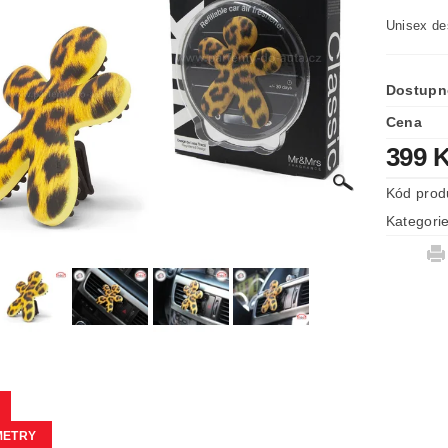
Unisex de
Dostupn
Cena
399 
Kód prod
Kategori
METRY