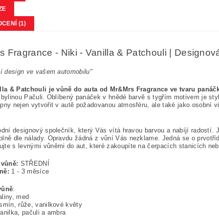
ZE
CENÍ (1)
 Fragrance - Niki - Vanilla & Patchouli | Designo
ní design ve vašem automobilu"
illa & Patchouli je vůně do auta od Mr&Mrs Fragrance ve tvaru panáčk
 bylinou Pačuli. Oblíbený panáček v hnědé barvě s tygřím motivem je s
pny nejen vytvořit v autě požadovanou atmosféru, ale také jako osobní vůn
ódní designový společník, který Vás vítá hravou barvou a nabíjí radostí. 
lně dle nálady. Opravdu žádná z vůní Vás nezklame. Jedná se o prvotřídn
te s levnými vůněmi do aut, které zakoupíte na čerpacích stanicích ne
a vůně:
STŘEDNÍ
ůně:
1 - 3 měsíce
vůně
:
liny, med
smín, růže, vanilkové květy
vanilka, pačuli a ambra