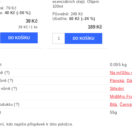
.
esenciálních olejů. Objem
100ml
ně:
79 Kč
te
:
40 Kč (–50 %)
Původně:
249 Kč
Ušetříte
:
60 Kč (–24 %)
39 Kč
189 Kč
39 Kč / 1 ks
t
0.055 kg
ě (?)
Na mřížku 
ůně (?)
Pánská
,
D
 vůně (?)
Střední
Mr&Mrs Fr
oduktu (?)
Bílá
,
Černá
t
55g
ní, kdo napíše příspěvek k této položce.