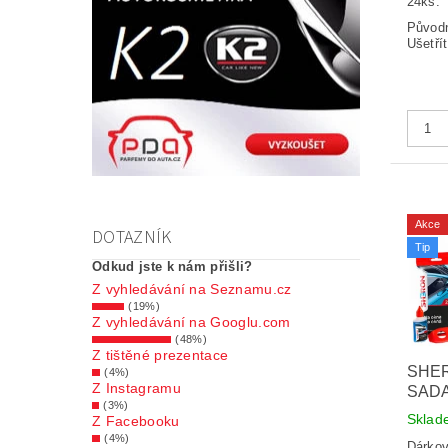
24ks
Původ
Ušetří
Akce
DOTAZNÍK
Tip
Odkud jste k nám přišli?
Z vyhledávání na Seznamu.cz
(19%)
Z vyhledávání na Googlu.com
(48%)
Z tištěné prezentace
SHE
(4%)
Z Instagramu
SADA
(3%)
Skla
Z Facebooku
(4%)
Dárkov