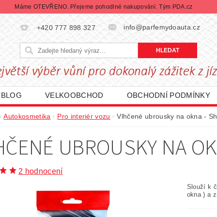
Máme OTEVŘENO. Přejeme pohodlné nakupování. Tým PDA.cz
info@parfemydoauta.cz
+420 777 898 327
BLOG
VELKOOBCHOD
OBCHODNÍ PODMÍNKY
CHRANY OSOBNÍCH ÚDAJŮ
REKLAMACE ZBOŽÍ
Autokosmetika
Pro interiér vozu
Vlhčené ubrousky na okna - S
DÁVANÉ ZNAČKY
BLACK FRIDAY | ČERNÝ PÁTEK
HČENÉ UBROUSKY NA OK
2 hodnocení
Slouží k č
okna ) a 