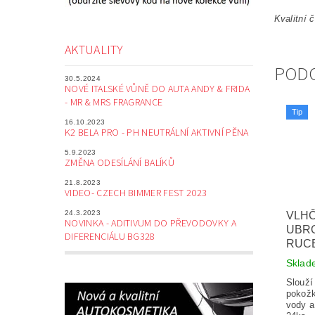
Kvalitní 
AKTUALITY
POD
30.5.2024
NOVÉ ITALSKÉ VŮNĚ DO AUTA ANDY & FRIDA
- MR & MRS FRAGRANCE
Tip
16.10.2023
K2 BELA PRO - PH NEUTRÁLNÍ AKTIVNÍ PĚNA
5.9.2023
ZMĚNA ODESÍLÁNÍ BALÍKŮ
21.8.2023
VIDEO- CZECH BIMMER FEST 2023
24.3.2023
VLH
NOVINKA - ADITIVUM DO PŘEVODOVKY A
UBR
DIFERENCIÁLU BG328
RUCE
Skla
Slouží
pokožk
vody a