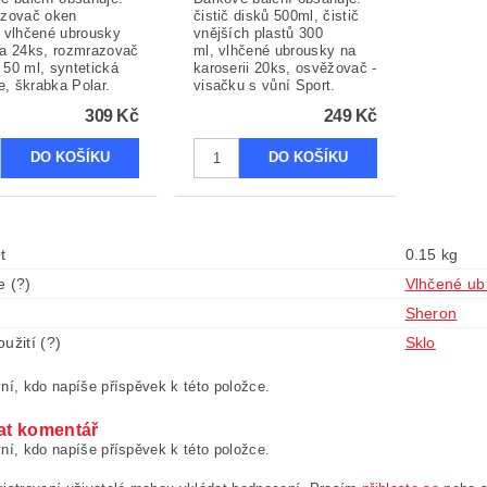
azovač oken
čistič disků 500ml, čistič
 vlhčené ubrousky
vnějších plastů 300
a 24ks, rozmrazovač
ml, vlhčené ubrousky na
50 ml, syntetická
karoserii 20ks, osvěžovač -
ce, škrabka Polar.
visačku s vůní Sport.
309 Kč
249 Kč
t
0.15 kg
e (?)
Vlhčené ub
Sheron
užití (?)
Sklo
ní, kdo napíše příspěvek k této položce.
at komentář
ní, kdo napíše příspěvek k této položce.