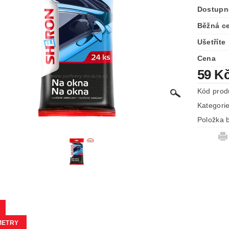
Dostupn
Běžná c
Ušetříte
Cena
59 K
Kód prod
Kategori
Položka b
METRY