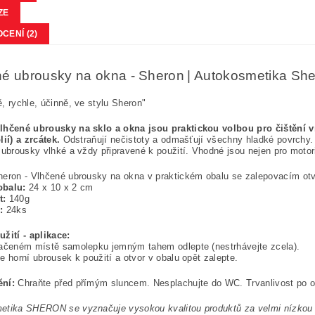
ZE
CENÍ (2)
é ubrousky na okna - Sheron
| Autokosmetika Sher
, rychle, účinně, ve stylu Sheron"
lhčené ubrousky na sklo a okna jsou praktickou volbou pro čištění vn
lií) a zrcátek.
Odstraňují nečistoty a odmašťují všechny hladké povrch
 ubrousky vlhké a vždy připravené k použití. Vhodné jsou nejen pro motoris
eron - Vlhčené ubrousky na okna v praktickém obalu se zalepovacím ot
obalu:
24 x 10 x 2 cm
t:
140g
:
24ks
žití - aplikace:
ačeném místě samolepku jemným tahem odlepte (nestrhávejte zcela).
e horní ubrousek k použití a otvor v obalu opět zalepte.
ní:
Chraňte před přímým sluncem. Nesplachujte do WC. Trvanlivost po ot
etika SHERON se vyznačuje vysokou kvalitou produktů za velmi nízkou