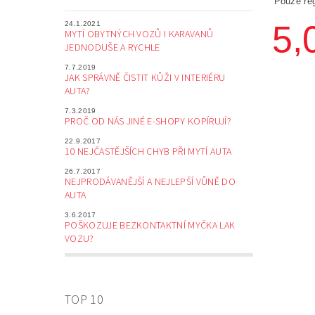
Pouze re
5,
24.1.2021
MYTÍ OBYTNÝCH VOZŮ I KARAVANŮ
JEDNODUŠE A RYCHLE
7.7.2019
JAK SPRÁVNĚ ČISTIT KŮŽI V INTERIÉRU
AUTA?
7.3.2019
PROČ OD NÁS JINÉ E-SHOPY KOPÍRUJÍ?
22.9.2017
10 NEJČASTĚJŠÍCH CHYB PŘI MYTÍ AUTA
26.7.2017
NEJPRODÁVANĚJŠÍ A NEJLEPŠÍ VŮNĚ DO
AUTA
3.6.2017
POŠKOZUJE BEZKONTAKTNÍ MYČKA LAK
VOZU?
TOP 10