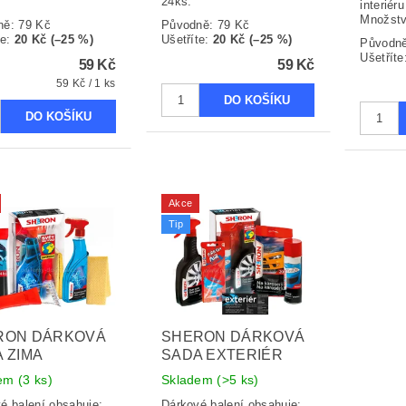
.
24ks.
interiér
Množstv
ně:
79 Kč
Původně:
79 Kč
te
:
20 Kč (–25 %)
Ušetříte
:
20 Kč (–25 %)
Původn
Ušetříte
59 Kč
59 Kč
59 Kč / 1 ks
Akce
Tip
RON DÁRKOVÁ
SHERON DÁRKOVÁ
 ZIMA
SADA EXTERIÉR
dem
(3 ks)
Skladem
(>5 ks)
é balení obsahuje:
Dárkové balení obsahuje: