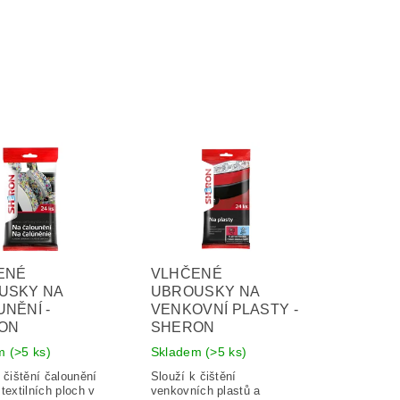
ENÉ
VLHČENÉ
USKY NA
UBROUSKY NA
NĚNÍ -
VENKOVNÍ PLASTY -
ON
SHERON
em
(>5 ks)
Skladem
(>5 ks)
 čištění čalounění
Slouží k čištění
textilních ploch v
venkovních plastů a