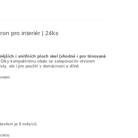
on pro interiér | 24ks
ějších i vnitřních ploch skel (vhodné i pro tónovaná
y. Díky kompaktnímu obalu se zalepovacím otvorem
ty, ale i pro použití v domácnosti a dílně.
vorem.
evření je 6 měsíců.
 cenu.