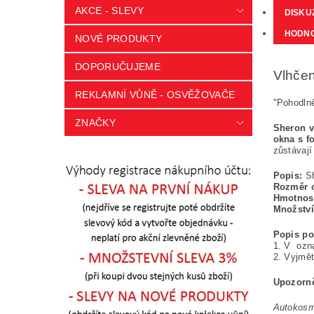
AKCE - SLEVY
DISKU
HODNO
NOVÉ PRODUKTY
DOPORUČUJEME
Vlhčen
REKLAMNÍ VŮNĚ - OSVĚŽOVAČE
"Pohodlně
ZNAČKY
Sheron v
okna s fo
zůstávají
Popis:
Sh
Rozměr 
Hmotnos
Množství
Popis pou
1. V ozn
2. Vyjmět
Upozorně
Autokosm