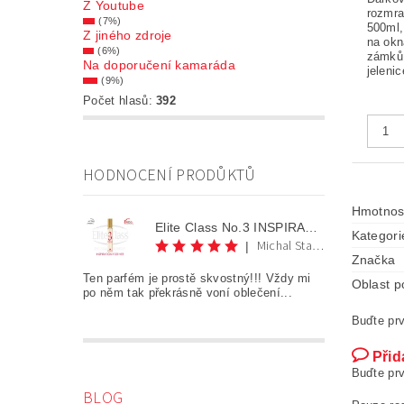
Z Youtube
rozmr
(7%)
500ml,
Z jiného zdroje
na okn
(6%)
zámků 
Na doporučení kamaráda
jeleni
(9%)
Počet hlasů:
392
HODNOCENÍ PRODŮKTŮ
Hmotnos
Elite Class No.3 INSPIRATION FOR HER AKCE 1+1
Kategori
Michal Staněk
|
Značka
Ten parfém je prostě skvostný!!! Vždy mi
Oblast po
po něm tak překrásně voní oblečení...
Buďte prv
Přid
Buďte prv
BLOG