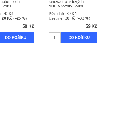
u automobilu.
renovaci plastových
í 24ks.
dílů. Množství 24ks.
ě:
79 Kč
Původně:
89 Kč
:
20 Kč (–25 %)
Ušetříte
:
30 Kč (–33 %)
59 Kč
59 Kč