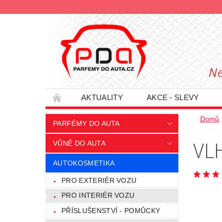
AKTUALITY
AKCE - SLEVY
HODNOCENÍ OBCHODU
PODMÍNKY O
Domů
PARFÉMY DO AUTA
INFORMACE - SLEVOVÉ KUPÓNY
PRO
VL
VŮNĚ DO AUTA
AUTOKOSMETIKA
PRO EXTERIÉR VOZU
PRO INTERIÉR VOZU
PŘÍSLUŠENSTVÍ - POMŮCKY