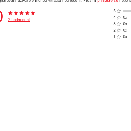
gistrovaní uživatelé mohou vkládat hodnocení. Prosím
přihlaste se
nebo 
0
5
4
0x
2 hodnocení
3
0x
2
0x
1
0x