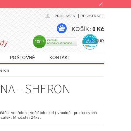
|
PŘIHLÁŠENÍ
REGISTRACE
KOŠÍK:
0 Kč
CZK
EUR
POŠTOVNÉ
KONTAKT
PROMO AKCE 1+1 | 2+1 | 3+1
heron
NA - SHERON
ištění vnitřních i vnějších skel ( vhodné i pro tonovaná
zrcátek. Množství 24ks.