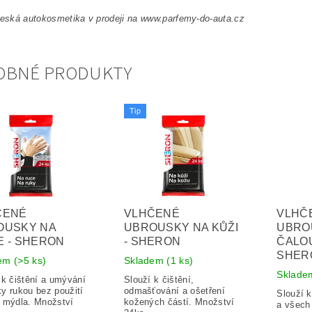
česká autokosmetika v prodeji na www.parfemy-do-auta.cz
OBNÉ PRODUKTY
Tip
ČENÉ
VLHČENÉ
VLHČ
OUSKY NA
UBROUSKY NA KŮŽI
UBRO
 - SHERON
- SHERON
ČALOU
SHER
dem
(>5 ks)
Skladem
(1 ks)
Sklad
 k čištění a umývání
Slouží k čištění,
y rukou bez použití
odmašťování a ošetření
Slouží k
 mýdla. Množství
kožených částí. Množství
a všech 