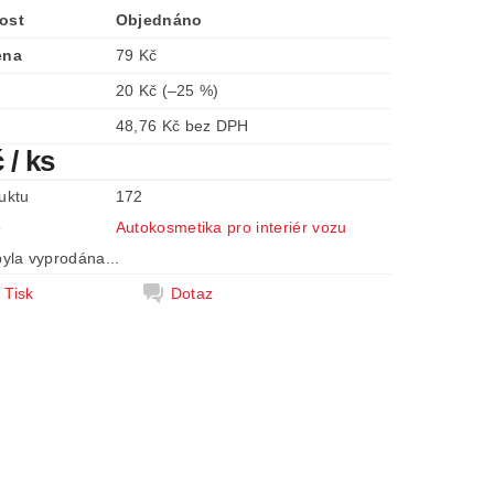
ost
Objednáno
ena
79 Kč
20 Kč
(–25 %)
48,76 Kč bez DPH
č
/ ks
uktu
172
e
Autokosmetika pro interiér vozu
yla vyprodána...
Tisk
Dotaz