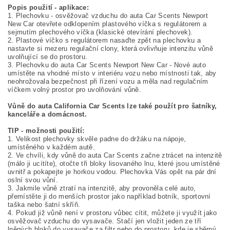
Popis použití - aplikace:
1. Plechovku - osvěžovač vzduchu do auta Car Scents Newport
New Car otevřete odklopením plastového víčka s regulátorem a
sejmutím plechového víčka (klasické otevírání plechovek).
2. Plastové víčko s regulátorem nasaďte zpět na plechovku a
nastavte si mezeru regulační clony, která ovlivňuje intenzitu vůně
uvolňující se do prostoru.
3. Plechovku do auta Car Scents Newport New Car - Nové auto
umístěte na vhodné místo v interiéru vozu nebo místnosti tak, aby
neohrožovala bezpečnost při řízení vozu a měla nad regulačním
víčkem volný prostor pro uvolňování vůně.
Vůně do auta California Car Scents lze také použít pro šatníky,
kanceláře a domácnost.
TIP - možnosti použití:
1. Velikost plechovky skvěle padne do držáku na nápoje,
umístěného v každém autě.
2. Ve chvíli, kdy vůně do auta Car Scents začne ztrácet na intenzitě
(málo ji ucítíte), otočte tři bloky lisovaného lnu, které jsou umístěné
uvnitř a pokapejte je horkou vodou. Plechovka Vás opět na pár dní
oslní svou vůní.
3. Jakmile vůně ztratí na intenzitě, aby provoněla celé auto,
přemístěte ji do menších prostor jako například botník, sportovní
taška nebo šatní skříň.
4. Pokud již vůně není v prostoru vůbec cítit, můžete ji využít jako
osvěžovač vzduchu do vysavače. Stačí jen vložit jeden ze tří
lněných bloků do vysavače za filtr nebo do prostoru, kde je sběrný