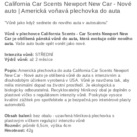
California Car Scents Newport New Car - Nové
auto | Americká voňavá plechovka do auta
"Vůně jako když sednete do nového auta v autosalonu"
Vůně v plechovce California Scents - Car Scents Newport New
Car je oblíbená pánská vůně do auta, která evokuje odér nového
auta.
Vaše auto bude opět vonět jako nové.
Intenzita vůně:
STŘEDNÍ
Výdrž vůně:
až 2 měsíce
Popis:
Americká plechovka do auta California Car Scents Newport
New Car - Nové auto je oblíbená vůně do auta s intenzivním a
dlouhodobým účinkem vyrobená v USA. Vůně je navržena tak, aby
měla minimální dopad na životní prostředí. Je ekologická a
biologicky odbouratelná. Recyklovatelný hliníkový obal je doplněn o
plastové víčko s regulátorem intenzity vůně. Poskytuje vysoce
kvalitní zážitek pro spotřebitele a je bezpečná pro interiérové plasty
automobilů.
Obsah balení:
bez obalu - uzavřená hliníková plechovka s
plastovým víčkem regulující intenzitu vůně
Rozměr:
průměr 6,5cm, výška 4cm
Hmotnost:
42g