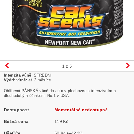
1
z 5
Intenzita vůně:
STŘEDNÍ
Výdrž vůně:
až 2 měsíce
Oblíbená PÁNSKÁ vůně do auta v plechovce s intenzivním a
dlouhodobým účinkem. No.1 v USA.
Dostupnost
Momentálně nedostupné
Běžná cena
119 Kč
Ušetříte
50 Kč
(–42 %)