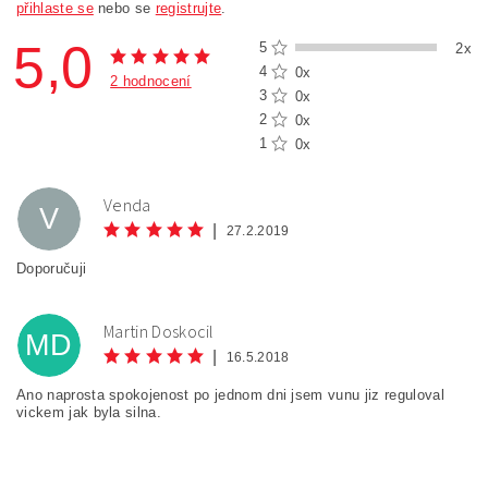
přihlaste se
nebo se
registrujte
.
5,0
5
2x
4
0x
2 hodnocení
3
0x
2
0x
1
0x
Venda
V
|
27.2.2019
Doporučuji
Martin Doskocil
MD
|
16.5.2018
Ano naprosta spokojenost po jednom dni jsem vunu jiz reguloval
vickem jak byla silna.