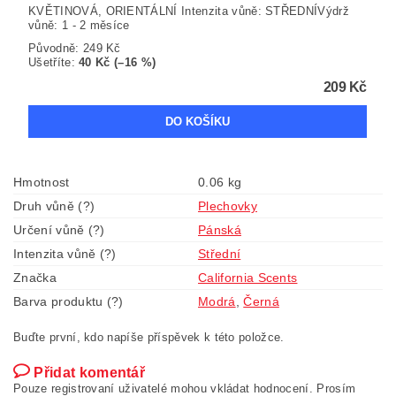
KVĚTINOVÁ, ORIENTÁLNÍ Intenzita vůně: STŘEDNÍVýdrž
vůně: 1 - 2 měsíce
Původně:
249 Kč
Ušetříte
:
40 Kč (–16 %)
209 Kč
Hmotnost
0.06 kg
Druh vůně (?)
Plechovky
Určení vůně (?)
Pánská
Intenzita vůně (?)
Střední
Značka
California Scents
Barva produktu (?)
Modrá
,
Černá
Buďte první, kdo napíše příspěvek k této položce.
Přidat komentář
Pouze registrovaní uživatelé mohou vkládat hodnocení. Prosím