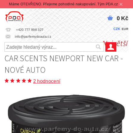
Máme OTEVŘENO. Přejeme pohodlné nakupování. Tým PDA.cz
0 Kč
CZK
EUR
+420 777 898 327
info@parfemydoauta.cz
CAR SCENTS NEWPORT NEW CAR -
NOVÉ AUTO
2 hodnocení