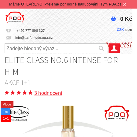
Máme OTEVŘENO. Přejeme pohodlné nakupování. Tým PDA.cz
0 Kč
CZK
EUR
+420 777 898 327
info@parfemydoauta.cz
ELITE CLASS NO.6 INTENSE FOR
HIM
AKCE 1+1
3 hodnocení
Akce
Tip
1+1