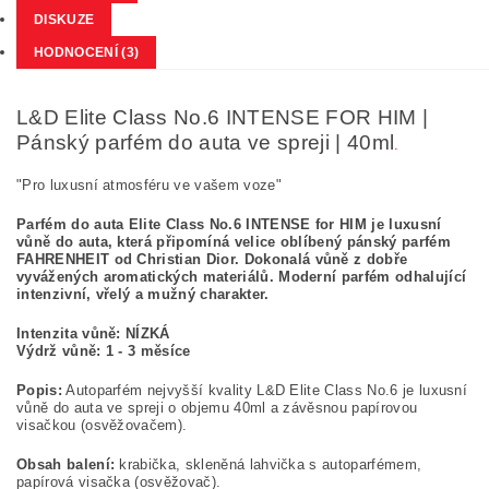
DISKUZE
HODNOCENÍ (3)
L&D Elite Class No.6 INTENSE FOR HIM |
Pánský parfém do auta ve spreji | 40ml
.
"Pro luxusní atmosféru ve vašem voze"
Parfém do auta Elite Class No.6 INTENSE for HIM je luxusní
vůně do auta, která připomíná velice oblíbený pánský parfém
FAHRENHEIT
od Christian Dior.
Dokonalá vůně z dobře
vyvážených aromatických materiálů. Moderní parfém odhalující
intenzivní, vřelý a mužný charakter.
Intenzita vůně: NÍZKÁ
Výdrž vůně: 1 - 3 měsíce
Popis:
Autoparfém nejvyšší kvality L&D Elite Class No.6 je luxusní
vůně do auta ve spreji o objemu 40ml a závěsnou papírovou
visačkou (osvěžovačem).
Obsah balení:
krabička, skleněná lahvička s autoparfémem,
papírová visačka (osvěžovač).