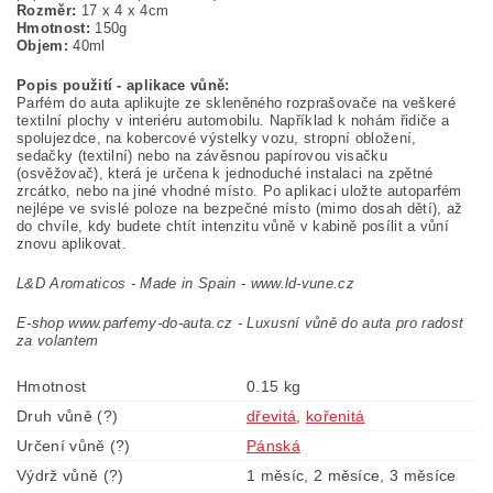
Rozměr:
17 x 4 x 4cm
Hmotnost:
150g
Objem:
40ml
Popis použití - aplikace vůně:
Parfém do auta aplikujte ze skleněného rozprašovače na veškeré
textilní plochy v interiéru automobilu. Například k nohám řidiče a
spolujezdce, na kobercové výstelky vozu, stropní obložení,
sedačky (textilní) nebo na závěsnou papírovou visačku
(osvěžovač), která je určena k jednoduché instalaci na zpětné
zrcátko, nebo na jiné vhodné místo. Po aplikaci uložte autoparfém
nejlépe ve svislé poloze na bezpečné místo (mimo dosah dětí), až
do chvíle, kdy budete chtít intenzitu vůně v kabině posílit a vůní
znovu aplikovat.
L&D Aromaticos - Made in Spain - www.ld-vune.cz
E-shop www.parfemy-do-auta.cz - Luxusní vůně do auta pro radost
za volantem
Hmotnost
0.15 kg
Druh vůně (?)
dřevitá
,
kořenitá
Určení vůně (?)
Pánská
Výdrž vůně (?)
1 měsíc, 2 měsíce, 3 měsíce