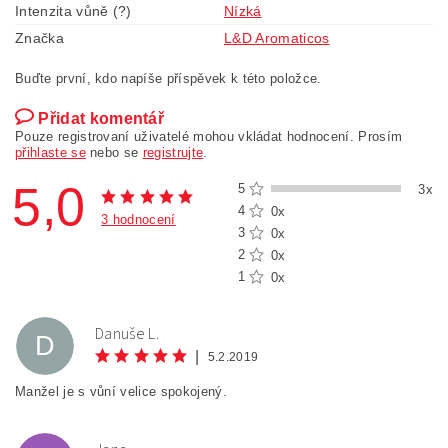
Intenzita vůně (?)
Nízká
Značka
L&D Aromaticos
Buďte první, kdo napíše příspěvek k této položce.
Přidat komentář
Pouze registrovaní uživatelé mohou vkládat hodnocení. Prosím
přihlaste se
nebo se
registrujte
.
5,0
5
3x
4
0x
3 hodnocení
3
0x
2
0x
1
0x
Danuše L.
D
|
5.2.2019
Manžel je s vůní velice spokojený.