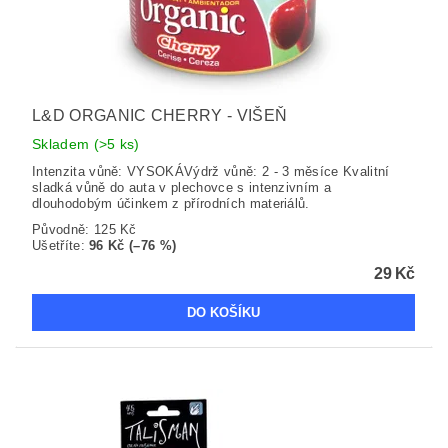
L&D ORGANIC CHERRY - VIŠEŇ
Skladem
(>5 ks)
Intenzita vůně: VYSOKÁVýdrž vůně: 2 - 3 měsíce Kvalitní
sladká vůně do auta v plechovce s intenzivním a
dlouhodobým účinkem z přírodních materiálů.
Původně:
125 Kč
Ušetříte
:
96 Kč (–76 %)
29 Kč