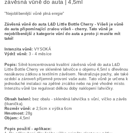
závěsná vůně do auta | 4,5ml
"Nejoblíbenější vůně plná enrgie"
Závěsná vůně do auta L&D Little Bottle Cherry - Višeň je vůně
do auta připomínající zralou višeň - cherry. Tato vůně je
nejoblíbenější z kategorie vůní do auta a proto ji musíte mít
také!
Intenzita vůně:
VYSOKÁ
Výdrž vůně:
3 - 4 měsíce
Popis:
Silně koncentrovaná kvalitní závěsná vůně do auta L&D
Little Bottle Cherry ve skleněné lahvičce o objemu 4,5ml s dřevěnou
nasákavou zátkou a textilním závěsem. Neutralizuje pachy, ale také
ozdobí a zároveň příjemně provoní vaše auto. Tato vůně je určena k
jednoduché instalaci na zpětné zrcátko nebo na jiné vhodné místo.
Intenzitu vůně lze regulovat délkou doby naklopení lahvičky.
Obsah balení:
bez obalu - skleněná lahvička s vůní, víčko a závěs
(tkanička).
Rozměr vůně:
ø 2,5cm x výška 6cm
Hmotnost:
28g
Objem:
4,5ml
Popis použití - aplikace: