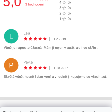
5,0
4
0x
3 hodnocení
3
0x
2
0x
1
0x
Lea
L
|
11.2.2019
Vůně je naprosto úžasná. Mám ji nejen v autě, ale i ve skříni.
Pavla
P
|
11.10.2017
Skvělá vůně, hodně lidem voní a v rodině ji kupujeme do všech aut.
Facebook
|
Youtube
|
Instagram
|
Originální Thajské krémy a oleje