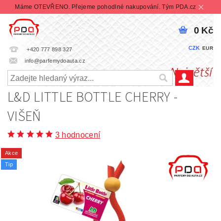
Máme OTEVŘENO. Přejeme pohodlné nakupování. Tým PDA.cz
0 Kč
CZK
EUR
+420 777 898 327
info@parfemydoauta.cz
L&D LITTLE BOTTLE CHERRY -
VIŠEŇ
3 hodnocení
Akce
Tip