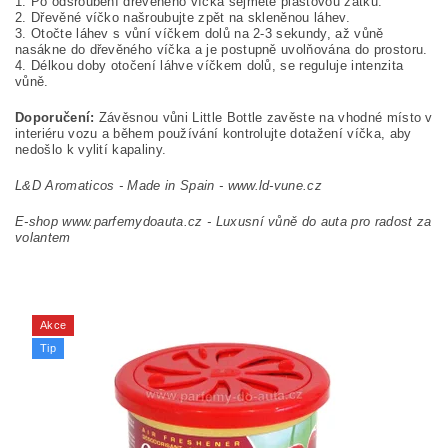
1. Po odšroubení dřevěného víčka sejměte plastovou zátku.
2. Dřevěné víčko našroubujte zpět na skleněnou láhev.
3. Otočte láhev s vůní víčkem dolů na 2-3 sekundy, až vůně
nasákne do dřevěného víčka a je postupně uvolňována do prostoru.
4. Délkou doby otočení láhve víčkem dolů, se reguluje intenzita
vůně.
Doporučení:
Závěsnou vůni Little Bottle zavěste na vhodné místo v
interiéru vozu a během používání kontrolujte dotažení víčka, aby
nedošlo k vylití kapaliny.
L&D Aromaticos - Made in Spain - www.ld-vune.cz
E-shop www.parfemydoauta.cz - Luxusní vůně do auta pro radost za
volantem
Akce
Tip