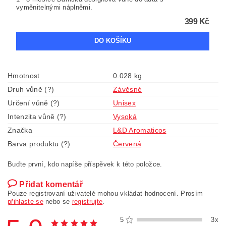
vyměnitelnými náplněmi.
399 Kč
Hmotnost
0.028 kg
Druh vůně (?)
Závěsné
Určení vůně (?)
Unisex
Intenzita vůně (?)
Vysoká
Značka
L&D Aromaticos
Barva produktu (?)
Červená
Buďte první, kdo napíše příspěvek k této položce.
Přidat komentář
Pouze registrovaní uživatelé mohou vkládat hodnocení. Prosím
přihlaste se
nebo se
registrujte
.
5
3x