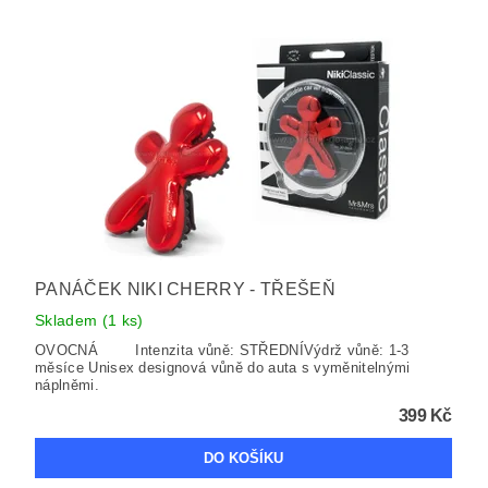
PANÁČEK NIKI CHERRY - TŘEŠEŇ
Skladem
(1 ks)
OVOCNÁ Intenzita vůně: STŘEDNÍVýdrž vůně: 1-3
měsíce Unisex designová vůně do auta s vyměnitelnými
náplněmi.
399 Kč