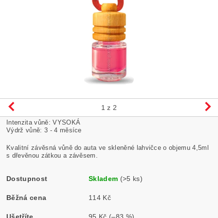
1
z 2
Intenzita vůně: VYSOKÁ
Výdrž vůně: 3 - 4 měsíce
Kvalitní závěsná vůně do auta ve skleněné lahvičce o objemu 4,5ml
s dřevěnou zátkou a závěsem.
Dostupnost
Skladem
(>5 ks)
Běžná cena
114 Kč
Ušetříte
95 Kč
(–83 %)