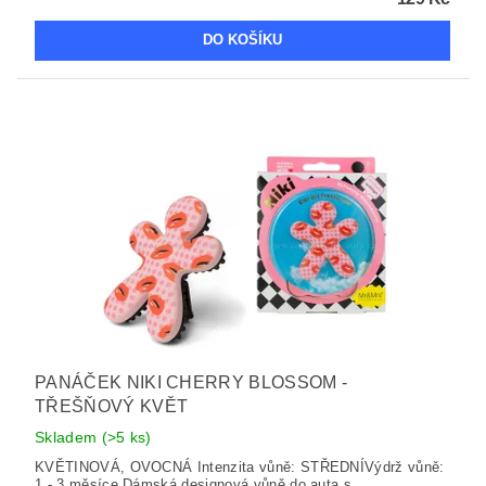
PANÁČEK NIKI CHERRY BLOSSOM -
TŘEŠŇOVÝ KVĚT
Skladem
(>5 ks)
KVĚTINOVÁ, OVOCNÁ Intenzita vůně: STŘEDNÍVýdrž vůně:
1 - 3 měsíce Dámská designová vůně do auta s