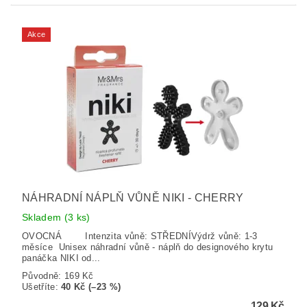
Akce
NÁHRADNÍ NÁPLŇ VŮNĚ NIKI - CHERRY
Skladem
(3 ks)
OVOCNÁ Intenzita vůně: STŘEDNÍVýdrž vůně: 1-3
měsíce Unisex náhradní vůně - náplň do designového krytu
panáčka NIKI od...
Původně:
169 Kč
Ušetříte
:
40 Kč (–23 %)
129 Kč