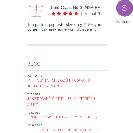
S
Elite Class No.3 INSPIRATION FOR HER AKCE 1+1
Michal Staněk
|
Slaďoučk
Ten parfém je prostě skvostný!!! Vždy mi
po něm tak překrásně voní oblečení...
BLOG
24.1.2021
MYTÍ OBYTNÝCH VOZŮ I KARAVANŮ
JEDNODUŠE A RYCHLE
7.7.2019
JAK SPRÁVNĚ ČISTIT KŮŽI V INTERIÉRU
AUTA?
7.3.2019
PROČ OD NÁS JINÉ E-SHOPY KOPÍRUJÍ?
22.9.2017
10 NEJČASTĚJŠÍCH CHYB PŘI MYTÍ AUTA