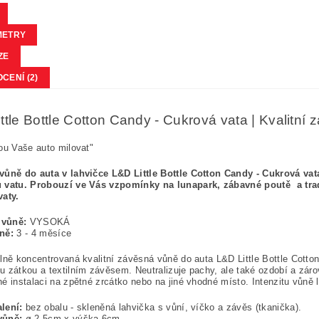
METRY
ZE
CENÍ (2)
ttle Bottle Cotton Candy - Cukrová vata | Kvalitní
ou Vaše auto milovat"
vůně do auta v lahvičce L&D Little Bottle Cotton Candy - Cukrová vat
 vatu. Probouzí ve Vás vzpomínky na lunapark, zábavné poutě a trad
vaty.
a vůně:
VYSOKÁ
ůně:
3 - 4 měsíce
lně koncentrovaná kvalitní závěsná vůně do auta L&D Little Bottle Cott
 zátkou a textilním závěsem. Neutralizuje pachy, ale také ozdobí a záro
é instalaci na zpětné zrcátko nebo na jiné vhodné místo. Intenzitu vůně 
lení:
bez obalu - skleněná lahvička s vůní, víčko a závěs (tkanička).
vůně:
ø 2,5cm x výška 6cm