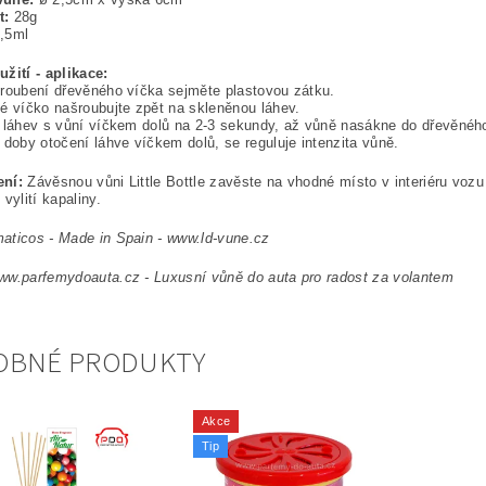
t:
28g
,5ml
žití - aplikace:
roubení dřevěného víčka sejměte plastovou zátku.
é víčko našroubujte zpět na skleněnou láhev.
 láhev s vůní víčkem dolů na 2-3 sekundy, až vůně nasákne do dřevěného
 doby otočení láhve víčkem dolů, se reguluje intenzita vůně.
ení:
Závěsnou vůni Little Bottle zavěste na vhodné místo v interiéru voz
vylití kapaliny.
aticos - Made in Spain - www.ld-vune.cz
ww.parfemydoauta.cz - Luxusní vůně do auta pro radost za volantem
OBNÉ PRODUKTY
Akce
Tip