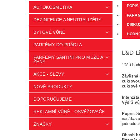
POPIS
AUTOKOSMETIKA
PARA
DEZINFEKCE A NEUTRALIZÉRY
DISKU
BYTOVÉ VŮNĚ
HODNO
PARFÉMY DO PRÁDLA
L&D Li
PARFÉMY SANTINI PRO MUŽE A
ŽENY
"Děti bud
AKCE - SLEVY
Závěsná 
cukrovou
cukrové 
NOVÉ PRODUKTY
Intenzit
DOPORUČUJEME
Výdrž v
REKLAMNÍ VŮNĚ - OSVĚŽOVAČE
Popis:
Si
nasákavou
jednoduch
ZNAČKY
Obsah ba
Rozměr 