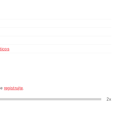
icos
se
registrujte
.
2x