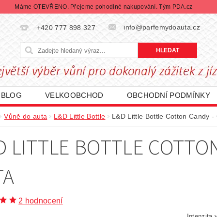
Máme OTEVŘENO. Přejeme pohodlné nakupování. Tým PDA.cz
info@parfemydoauta.cz
+420 777 898 327
BLOG
VELKOOBCHOD
OBCHODNÍ PODMÍNKY
CHRANY OSOBNÍCH ÚDAJŮ
REKLAMACE ZBOŽÍ
Vůně do auta
L&D Little Bottle
L&D Little Bottle Cotton Candy -
DÁVANÉ ZNAČKY
BLACK FRIDAY | ČERNÝ PÁTEK
D LITTLE BOTTLE COTTO
TA
2 hodnocení
Intenzita