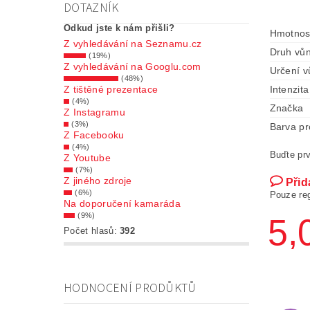
DOTAZNÍK
Odkud jste k nám přišli?
Hmotnos
Z vyhledávání na Seznamu.cz
Druh vůn
(19%)
Z vyhledávání na Googlu.com
Určení v
(48%)
Intenzita
Z tištěné prezentace
(4%)
Značka
Z Instagramu
(3%)
Barva pr
Z Facebooku
(4%)
Buďte prv
Z Youtube
(7%)
Z jiného zdroje
Přid
(6%)
Pouze re
Na doporučení kamaráda
(9%)
5,
Počet hlasů:
392
HODNOCENÍ PRODŮKTŮ