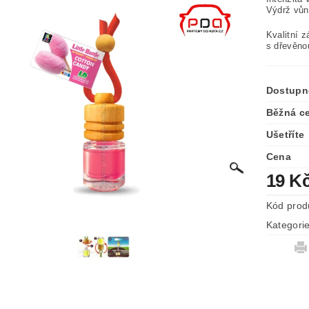
Výdrž vůn
Kvalitní 
s dřevěno
Dostupn
Běžná c
Ušetříte
Cena
19 K
Kód prod
Kategori