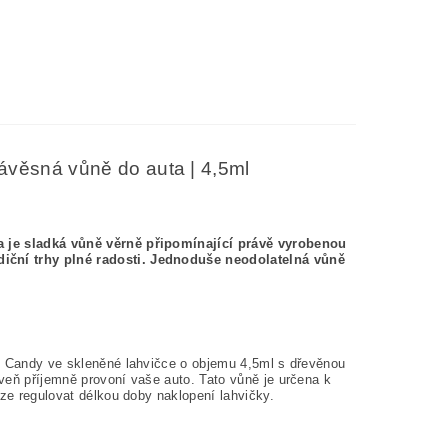
 závěsná vůně do auta | 4,5ml
a je sladká vůně věrně připomínající právě vyrobenou
iční trhy plné radosti. Jednoduše neodolatelná vůně
on Candy ve skleněné lahvičce o objemu 4,5ml s dřevěnou
veň příjemně provoní vaše auto. Tato vůně je určena k
lze regulovat délkou doby naklopení lahvičky.