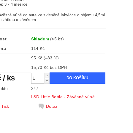
ě: 3 - 4 měsíce
závěsná vůně do auta ve skleněné lahvičce o objemu 4,5ml
u zátkou a závěsem.
ost
Skladem
(>5 ks)
ena
114 Kč
95 Kč
(–83 %)
15,70 Kč bez DPH
č
/ ks
uktu
247
e
L&D Little Bottle - Závěsné vůně
Tisk
Dotaz