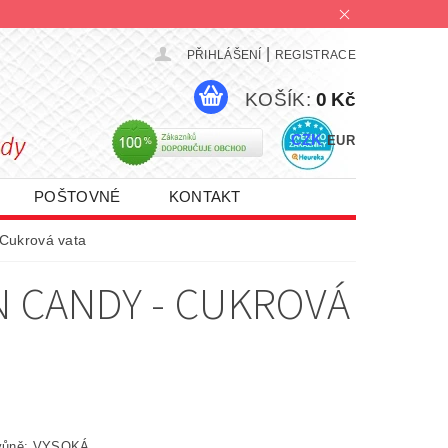
|
PŘIHLÁŠENÍ
REGISTRACE
KOŠÍK:
0 Kč
CZK
EUR
POŠTOVNÉ
KONTAKT
PROMO AKCE 1+1 | 2+1 | 3+1
 Cukrová vata
N CANDY - CUKROVÁ
 vůně: VYSOKÁ