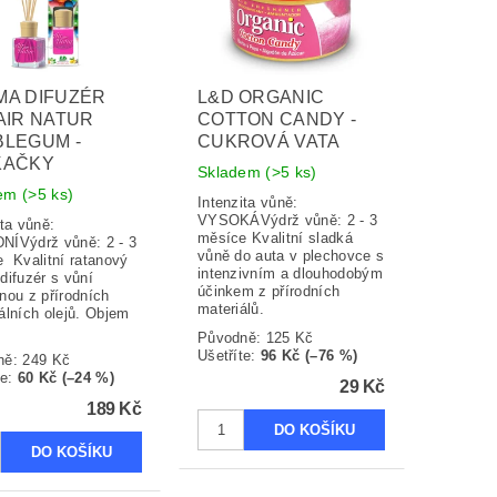
MA DIFUZÉR
L&D ORGANIC
AIR NATUR
COTTON CANDY -
BLEGUM -
CUKROVÁ VATA
KAČKY
Skladem
(>5 ks)
dem
(>5 ks)
Intenzita vůně:
VYSOKÁVýdrž vůně: 2 - 3
ita vůně:
měsíce Kvalitní sladká
ÍVýdrž vůně: 2 - 3
vůně do auta v plechovce s
 Kvalitní ratanový
intenzivním a dlouhodobým
difuzér s vůní
účinkem z přírodních
nou z přírodních
materiálů.
álních olejů. Objem
Původně:
125 Kč
Ušetříte
:
96 Kč (–76 %)
ně:
249 Kč
te
:
60 Kč (–24 %)
29 Kč
189 Kč