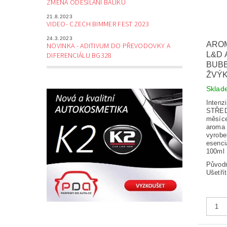
ZMĚNA ODESÍLÁNÍ BALÍKŮ
21.8.2023
VIDEO- CZECH BIMMER FEST 2023
24.3.2023
ARO
NOVINKA - ADITIVUM DO PŘEVODOVKY A
L&D 
DIFERENCIÁLU BG328
BUB
ŽVÝ
Skla
Intenz
STŘEDN
měsíce
aroma 
vyrobe
esenci
100ml
Původ
Ušetří