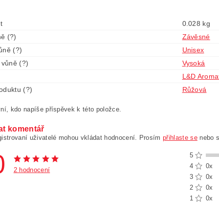
t
0.028 kg
ě (?)
Závěsné
ůně (?)
Unisex
 vůně (?)
Vysoká
L&D Aromat
oduktu (?)
Růžová
ní, kdo napíše příspěvek k této položce.
at komentář
gistrovaní uživatelé mohou vkládat hodnocení. Prosím
přihlaste se
nebo 
0
5
4
0x
2 hodnocení
3
0x
2
0x
1
0x