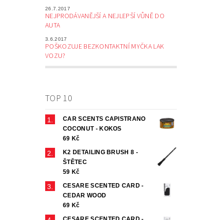
26.7.2017
NEJPRODÁVANĚJŠÍ A NEJLEPŠÍ VŮNĚ DO
AUTA
3.6.2017
POŠKOZUJE BEZKONTAKTNÍ MYČKA LAK
VOZU?
TOP 10
CAR SCENTS CAPISTRANO
COCONUT - KOKOS
69 Kč
K2 DETAILING BRUSH 8 -
ŠTĚTEC
59 Kč
CESARE SCENTED CARD -
CEDAR WOOD
69 Kč
CESARE SCENTED CARD -