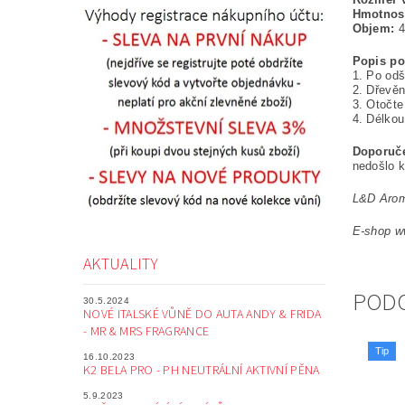
Hmotnos
Objem:
4
Popis pou
1. Po odš
2. Dřevěn
3. Otočte
4. Délkou
Doporuč
nedošlo k 
L&D Arom
E-shop w
AKTUALITY
POD
30.5.2024
NOVÉ ITALSKÉ VŮNĚ DO AUTA ANDY & FRIDA
- MR & MRS FRAGRANCE
Tip
16.10.2023
K2 BELA PRO - PH NEUTRÁLNÍ AKTIVNÍ PĚNA
5.9.2023