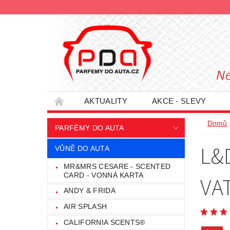
AKTUALITY
AKCE - SLEVY
HODNOCENÍ OBCHODU
PODMÍNKY O
Domů
PARFÉMY DO AUTA
INFORMACE - SLEVOVÉ KUPÓNY
PRO
L&
VŮNĚ DO AUTA
MR&MRS CESARE - SCENTED
CARD - VONNÁ KARTA
VA
ANDY & FRIDA
AIR SPLASH
CALIFORNIA SCENTS®