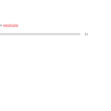
se
registrujte
.
1x