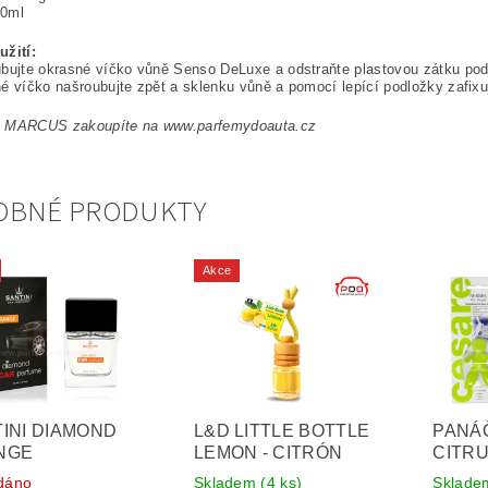
0ml
užití:
ubujte okrasné víčko vůně Senso DeLuxe a odstraňte plastovou zátku po
é víčko našroubujte zpět a sklenku vůně a pomocí lepící podložky zafix
 MARCUS zakoupíte na www.parfemydoauta.cz
OBNÉ PRODUKTY
Akce
INI DIAMOND
L&D LITTLE BOTTLE
PANÁ
NGE
LEMON - CITRÓN
CITRU
dáno
Skladem
(4 ks)
Sklad