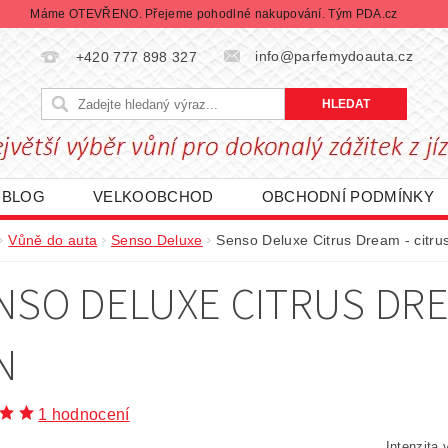
Máme OTEVŘENO. Přejeme pohodlné nakupování. Tým PDA.cz
info@parfemydoauta.cz
+420 777 898 327
BLOG
VELKOOBCHOD
OBCHODNÍ PODMÍNKY
CHRANY OSOBNÍCH ÚDAJŮ
REKLAMACE ZBOŽÍ
Vůně do auta
Senso Deluxe
Senso Deluxe Citrus Dream - citru
DÁVANÉ ZNAČKY
BLACK FRIDAY | ČERNÝ PÁTEK
NSO DELUXE CITRUS DRE
N
1 hodnocení
Intenzit