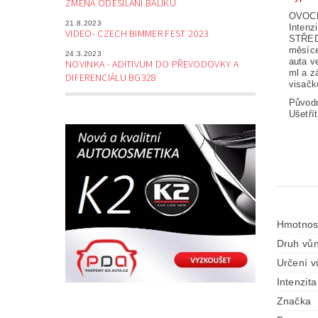
ZMĚNA ODESÍLÁNÍ BALÍKŮ
OVOC
21.8.2023
Intenz
VIDEO- CZECH BIMMER FEST 2023
STŘEDN
měsíce
24.3.2023
auta v
NOVINKA - ADITIVUM DO PŘEVODOVKY A
ml a z
DIFERENCIÁLU BG328
visačk
Původ
Ušetří
Hmotnos
Druh vůn
Určení v
Intenzita
Značka