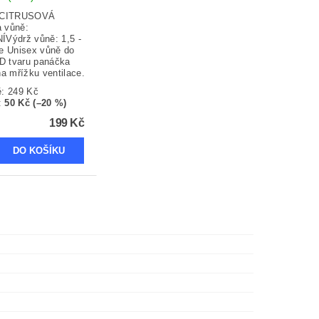
, CITRUSOVÁ
a vůně:
Výdrž vůně: 1,5 -
e Unisex vůně do
3D tvaru panáčka
a mřížku ventilace.
ě:
249 Kč
:
50 Kč (–20 %)
199 Kč