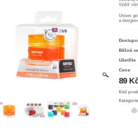
Výdrž vůn
Unisex ge
a designo
Dostupn
Běžná c
Ušetříte
Cena
89 K
Kód prod
Kategori