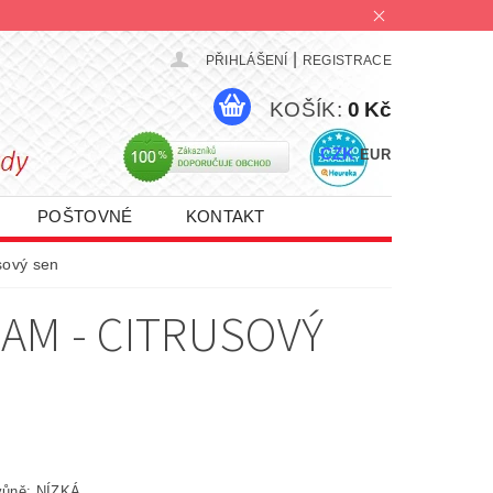
|
PŘIHLÁŠENÍ
REGISTRACE
KOŠÍK:
0 Kč
CZK
EUR
POŠTOVNÉ
KONTAKT
PROMO AKCE 1+1 | 2+1 | 3+1
sový sen
AM - CITRUSOVÝ
a vůně: NÍZKÁ