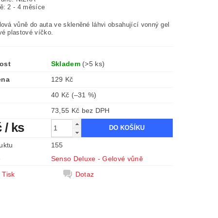
ě: 2 - 4 měsíce
lová vůně do auta ve skleněné láhvi obsahující vonný gel
vé plastové víčko.
ost
Skladem
(>5 ks)
ena
129 Kč
40 Kč
(–31 %)
73,55 Kč bez DPH
č
/ ks
uktu
155
e
Senso Deluxe - Gelové vůně
Tisk
Dotaz