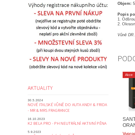
Objem:
5
Popis po
1. Odšro
2. Okrasn
Vůně DR.
POD
Akce
AKTUALITY
30.5.2024
NOVÉ ITALSKÉ VŮNĚ DO AUTA ANDY & FRIDA
- MR & MRS FRAGRANCE
SANT
16.10.2023
K2 BELA PRO - PH NEUTRÁLNÍ AKTIVNÍ PĚNA
ORA
5.9.2023
Vypro