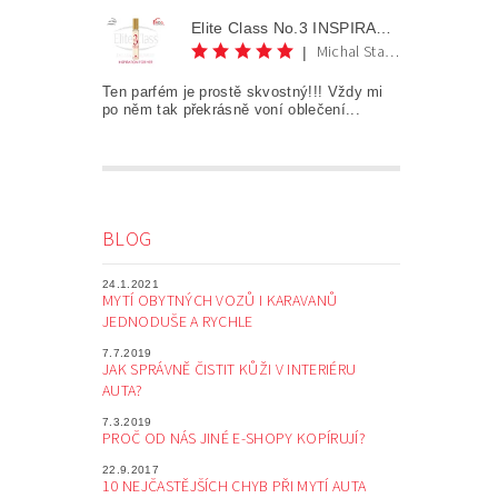
Elite Class No.3 INSPIRATION FOR HER AKCE 1+1
Michal Staněk
|
Ten parfém je prostě skvostný!!! Vždy mi
po něm tak překrásně voní oblečení...
BLOG
24.1.2021
MYTÍ OBYTNÝCH VOZŮ I KARAVANŮ
JEDNODUŠE A RYCHLE
7.7.2019
JAK SPRÁVNĚ ČISTIT KŮŽI V INTERIÉRU
AUTA?
7.3.2019
PROČ OD NÁS JINÉ E-SHOPY KOPÍRUJÍ?
22.9.2017
10 NEJČASTĚJŠÍCH CHYB PŘI MYTÍ AUTA