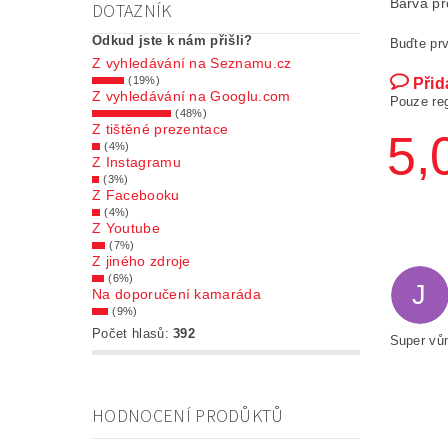
Barva pr
DOTAZNÍK
Odkud jste k nám přišli?
Buďte prv
Z vyhledávání na Seznamu.cz
(19%)
Přid
Z vyhledávání na Googlu.com
Pouze re
(48%)
Z tištěné prezentace
5,
(4%)
Z Instagramu
(3%)
Z Facebooku
(4%)
Z Youtube
(7%)
Z jiného zdroje
(6%)
J
Na doporučení kamaráda
(9%)
Počet hlasů:
392
Super vů
HODNOCENÍ PRODŮKTŮ