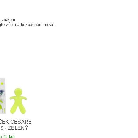
d víčkem.
ujte vůni na bezpečném místě.
ČEK CESARE
S - ZELENÝ
em
(1 ks)