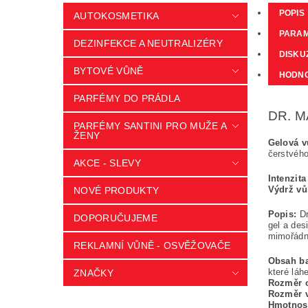
POPIS
AUTOKOSMETIKA
PARA
DEZINFEKCE A NEUTRALIZÉRY
DISKU
BYTOVÉ VŮNĚ
HODNO
PARFÉMY DO PRÁDLA
DR. MA
PARFÉMY SANTINI PRO MUŽE A
ŽENY
Gelová v
čerstvého
AKCE - SLEVY
Intenzit
Výdrž v
NOVÉ PRODUKTY
Popis:
Dr
DOPORUČUJEME
gel a des
mimořádně
REKLAMNÍ VŮNĚ - OSVĚŽOVAČE
Obsah ba
které láh
ZNAČKY
Rozměr 
Rozměr 
Hmotnos