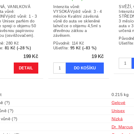
NÁ, VANILKOVÁ
Intenzita vůně:
SVĚŽÍ
ita vůně:
VYSOKÁVýdrž vůně: 3 - 4
Intenzit
ÍVýdrž vůně: 1 - 3
měsíce Kvalitní závěsná
STŘEDNÍ
 Unisex parfém do
vůně do auta ve skleněné
3 měsíc
e spreji o objemu 50
lahvičce o objemu 4,5ml s
auta v 
ávěsnou papírovou
dřevěnou zátkou a
určená n
ou (osvěžovačem).
závěsem.
Původn
ně:
280 Kč
Původně:
114 Kč
Ušetříte
te
:
81 Kč (–28 %)
Ušetříte
:
95 Kč (–83 %)
199 Kč
19 Kč
DETAIL
t
0.215 kg
ě (?)
Gelové
ůně (?)
Unisex
 vůně (?)
Nízká
Dr. Marcus