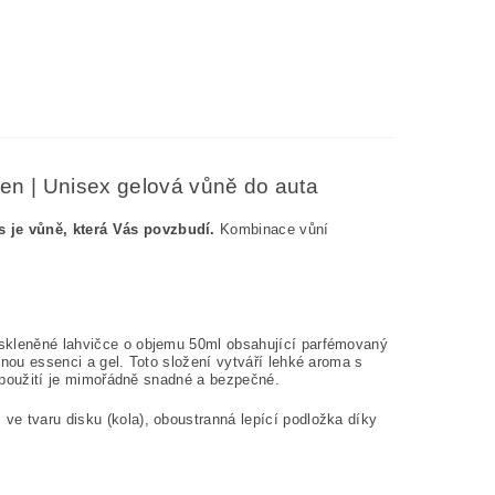
en | Unisex gelová vůně do auta
s je vůně, která Vás povzbudí.
Kombinace vůní
 skleněné lahvičce o objemu 50ml obsahující parfémovaný
nnou essenci a gel. Toto složení vytváří lehké aroma s
í použití je mimořádně snadné a bezpečné.
ve tvaru disku (kola), oboustranná lepící podložka díky