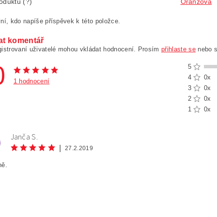
oduktu (?)
Oranžová
ní, kdo napíše příspěvek k této položce.
at komentář
gistrovaní uživatelé mohou vkládat hodnocení. Prosím
přihlaste se
nebo 
0
5
4
0x
1 hodnocení
3
0x
2
0x
1
0x
Janča S.
|
27.2.2019
ně.