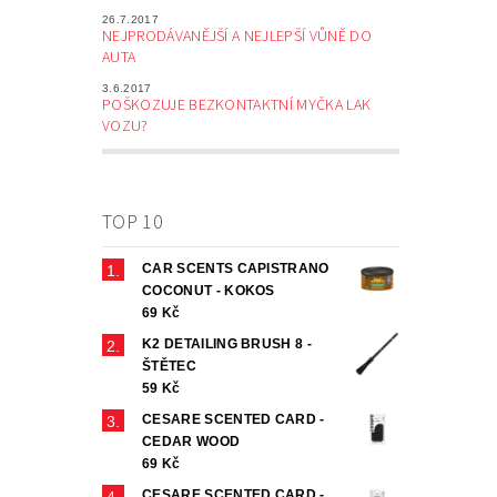
26.7.2017
NEJPRODÁVANĚJŠÍ A NEJLEPŠÍ VŮNĚ DO
AUTA
3.6.2017
POŠKOZUJE BEZKONTAKTNÍ MYČKA LAK
VOZU?
TOP 10
CAR SCENTS CAPISTRANO
COCONUT - KOKOS
69 Kč
K2 DETAILING BRUSH 8 -
ŠTĚTEC
59 Kč
CESARE SCENTED CARD -
CEDAR WOOD
69 Kč
CESARE SCENTED CARD -