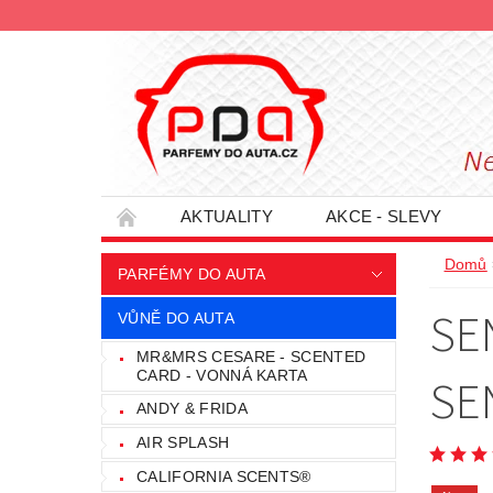
AKTUALITY
AKCE - SLEVY
HODNOCENÍ OBCHODU
PODMÍNKY O
Domů
PARFÉMY DO AUTA
INFORMACE - SLEVOVÉ KUPÓNY
PRO
SE
VŮNĚ DO AUTA
MR&MRS CESARE - SCENTED
CARD - VONNÁ KARTA
SE
ANDY & FRIDA
AIR SPLASH
CALIFORNIA SCENTS®