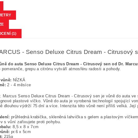
METRY
ZE
CENÍ (1)
RCUS - Senso Deluxe Citrus Dream - Citrusový s
ůně do auta Senso Deluxe Citrus Dream - Citrusový sen od Dr. Marcu
 pomeranče, grepu a citrónu vytváří atmosféru radosti a pohody.
a vůně:
NÍZKÁ
ůně:
2 - 4 měsíce
. Marcus Senso Deluxe Citrus Dream - Citrusový sen je vůně do auta ve
ignové plastové víčko. Vůně do auta je vyrobená technologií spojující vo
 dlouhou výdrží 75 dní a více. Intenzita této vůně není příliš velká. Jej
lení:
průhledná krabička, skleněná lahvička s gelem a plastovým víčkem 
ev s vůní zafixujete proti pohybu.
obalu:
8,5 x 8 x 7cm
vůně:
pr.6 x 5cm
t:
215g