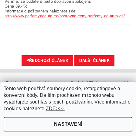
Věříme, že budete s touto dopravou spokojeni.
Cena 89,-Kč
Informace o poštovném naleznete zde:
http://www.parfemydoauta.cz/postovne-ceny-parfemy-do-auta-cz/
PŘEDCHOZÍ ČLÁNEK
DALŠÍ ČLÁNEK
Facebook
|
Youtube
|
Instagram
|
Originální Thajské krémy a oleje
|
Platební brána ComGate
Tento web používá soubory cookie, retargetingové a
konverzní kódy. Dalším procházením tohoto webu
vyjadřujete souhlas s jejich používáním. Více informací o
cookies naleznete
ZDE>>>
NASTAVENÍ
Upravit nastavení cookies
2026 ©
Parfémy do auta.cz
, všechna práva vyhrazena