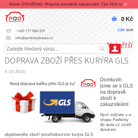
Máme OTEVŘENO. Přejeme pohodlné nakupování. Tým PDA.cz
0 Kč
CZK
EUR
+420 777 898 327
info@parfemydoauta.cz
DOPRAVA ZBOŽÍ PŘES KURÝRA GLS
9.10.2016
Domluvili
jsme se s GLS
na dopravě
zboží k
zákazníkům!
Nyní můžete v e-
shopu Parfémy
do auta.cz zvolit
doručení
objednaného zboží prostřednictvím kurýra GLS.