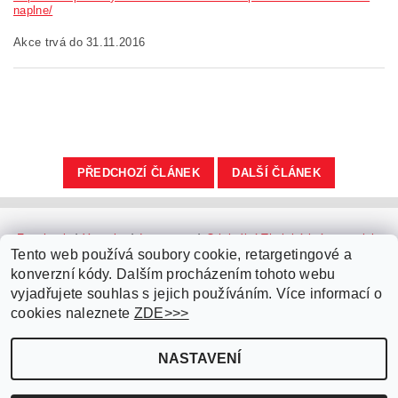
naplne/
Akce trvá do 31.11.2016
PŘEDCHOZÍ ČLÁNEK
DALŠÍ ČLÁNEK
Facebook
|
Youtube
|
Instagram
|
Originální Thajské krémy a oleje
|
Platební brána ComGate
Tento web používá soubory cookie, retargetingové a
konverzní kódy. Dalším procházením tohoto webu
vyjadřujete souhlas s jejich používáním. Více informací o
cookies naleznete
ZDE>>>
NASTAVENÍ
Upravit nastavení cookies
2026 ©
Parfémy do auta.cz
, všechna práva vyhrazena