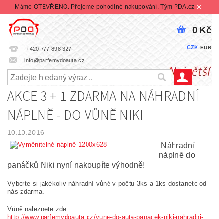
Máme OTEVŘENO. Přejeme pohodlné nakupování. Tým PDA.cz
0 Kč
CZK
EUR
+420 777 898 327
info@parfemydoauta.cz
AKCE 3 + 1 ZDARMA NA NÁHRADNÍ
NÁPLNĚ - DO VŮNĚ NIKI
10.10.2016
Náhradní
náplně do
panáčků Niki nyní nakoupíte výhodně!
Vyberte si jakékoliv náhradní vůně v počtu 3ks a 1ks dostanete od
nás zdarma.
Vůně naleznete zde:
http://www.parfemydoauta.cz/vune-do-auta-panacek-niki-nahradni-