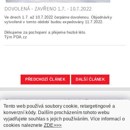
DOVOLENÁ - ZAVŘENO 1.7. - 10.7.2022
Ve dnech 1.7. až 10.7.2022 čerpáme dovolenou. Objednávky
vytvořené v tomto období budou expedovány 11.7.2022.
Děkujeme za pochopení a přejeme hezké léto.
Tým PDA.cz
PŘEDCHOZÍ ČLÁNEK
DALŠÍ ČLÁNEK
Facebook
|
Youtube
|
Instagram
|
Originální Thajské krémy a oleje
|
Platební brána ComGate
Tento web používá soubory cookie, retargetingové a
konverzní kódy. Dalším procházením tohoto webu
vyjadřujete souhlas s jejich používáním. Více informací o
cookies naleznete
ZDE>>>