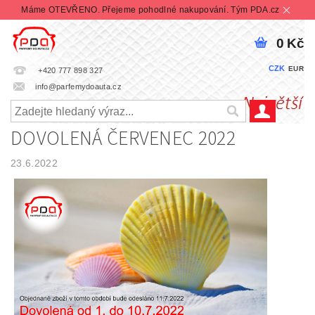
Máme OTEVŘENO. Přejeme pohodlné nakupování. Tým PDA.cz
0 Kč
CZK
EUR
+420 777 898 327
info@parfemydoauta.cz
DOVOLENÁ ČERVENEC 2022
23.6.2022