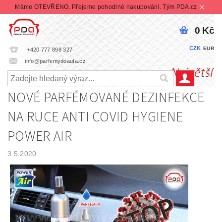
Máme OTEVŘENO. Přejeme pohodlné nakupování. Tým PDA.cz
0 Kč
CZK
EUR
+420 777 898 327
info@parfemydoauta.cz
NOVÉ PARFÉMOVANÉ DEZINFEKCE
NA RUCE ANTI COVID HYGIENE
POWER AIR
3.5.2020