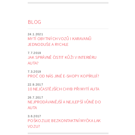
BLOG
24.1.2021
MYTÍ OBYTNÝCH VOZŮ I KARAVANŮ
JEDNODUŠE A RYCHLE
7.7.2019
JAK SPRÁVNĚ ČISTIT KŮŽI V INTERIÉRU
AUTA?
7.3.2019
PROČ OD NÁS JINÉ E-SHOPY KOPÍRUJÍ?
22.9.2017
10 NEJČASTĚJŠÍCH CHYB PŘI MYTÍ AUTA
26.7.2017
NEJPRODÁVANĚJŠÍ A NEJLEPŠÍ VŮNĚ DO
AUTA
3.6.2017
POŠKOZUJE BEZKONTAKTNÍ MYČKA LAK
VOZU?