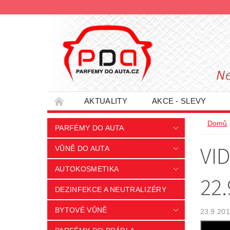
AKTUALITY
AKCE - SLEVY
HODNOCENÍ OBCHODU
PODMÍNKY O
Domů
PARFÉMY DO AUTA
INFORMACE - SLEVOVÉ KUPÓNY
PRO
VI
VŮNĚ DO AUTA
AUTOKOSMETIKA
22
DEZINFEKCE A NEUTRALIZÉRY
BYTOVÉ VŮNĚ
23.9.20