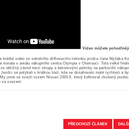
Video můžete pohodlněji
e krátké video ze sobotního driftovacího tréninku jezdce Jana Myšáka 
 konala v areálu nákupního centra Olympia v Olomouci. Toto velké finále
ice obtížný závod mezi sloupy a betonovými patníky na parkovišti náku
i. Jezdci se potýkali s krátkou tratí, kde se dosahovalo malé rychlosti a
 My jsme se svezli vozem Nissan 200SX, který šoféroval zkušený jezd
 za svezení.
PŘEDCHOZÍ ČLÁNEK
DALŠ