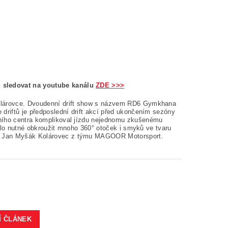
 sledovat na youtube kanálu
ZDE >>>
Kolárovce. Dvoudenní drift show s názvem RD6 Gymkhana
 driftů je předposlední drift akcí před ukončením sezóny
pního centra komplikoval jízdu nejednomu zkušenému
 bylo nutné obkroužit mnoho 360° otoček i smyků ve tvaru
ec Jan Myšák Kolárovec z týmu MAGOOR Motorsport.
Í ČLÁNEK