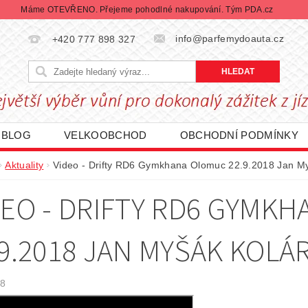
Máme OTEVŘENO. Přejeme pohodlné nakupování. Tým PDA.cz
info@parfemydoauta.cz
+420 777 898 327
BLOG
VELKOOBCHOD
OBCHODNÍ PODMÍNKY
CHRANY OSOBNÍCH ÚDAJŮ
REKLAMACE ZBOŽÍ
Aktuality
Video - Drifty RD6 Gymkhana Olomuc 22.9.2018 Jan M
DÁVANÉ ZNAČKY
BLACK FRIDAY | ČERNÝ PÁTEK
DEO - DRIFTY RD6 GYMK
.9.2018 JAN MYŠÁK KOLÁ
18