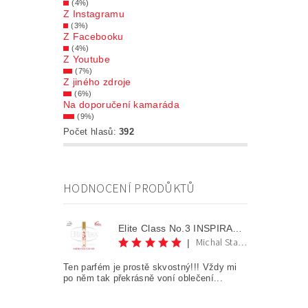
(4%)
Z Instagramu
(3%)
Z Facebooku
(4%)
Z Youtube
(7%)
Z jiného zdroje
(6%)
Na doporučení kamaráda
(9%)
Počet hlasů:
392
HODNOCENÍ PRODŮKTŮ
Elite Class No.3 INSPIRATION FOR HER AKCE 1+1
Michal Staněk
|
Ten parfém je prostě skvostný!!! Vždy mi
po něm tak překrásně voní oblečení...