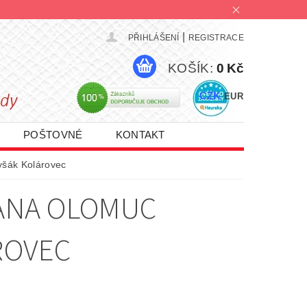
|
PŘIHLÁŠENÍ
REGISTRACE
KOŠÍK:
0 Kč
CZK
EUR
POŠTOVNÉ
KONTAKT
PROMO AKCE 1+1 | 2+1 | 3+1
yšák Kolárovec
HANA OLOMUC
ROVEC