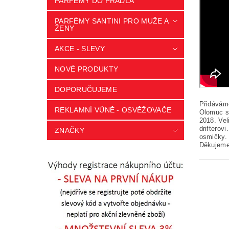
PARFÉMY DO PRÁDLA
PARFÉMY SANTINI PRO MUŽE A
ŽENY
AKCE - SLEVY
NOVÉ PRODUKTY
DOPORUČUJEME
Přidávám
REKLAMNÍ VŮNĚ - OSVĚŽOVAČE
Olomuc se
2018. Vel
drifterov
ZNAČKY
osmičky.
Děkujeme