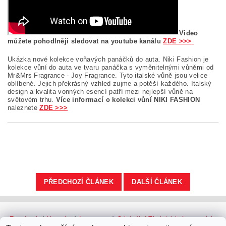
Video
můžete pohodlněji sledovat na youtube kanálu
ZDE >>>
Ukázka nové kolekce voňavých panáčků do auta. Niki Fashion je
kolekce vůní do auta ve tvaru panáčka s vyměnitelnými vůněmi od
Mr&Mrs Fragrance - Joy Fragrance. Tyto italské vůně jsou velice
oblíbené. Jejich překrásný vzhled zujme a potěší každého. Italský
design a kvalita vonných esencí patří mezi nejlepší vůně na
světovém trhu.
Více informací o kolekci vůní NIKI FASHION
naleznete
ZDE >>>
PŘEDCHOZÍ ČLÁNEK
DALŠÍ ČLÁNEK
Facebook
|
Youtube
|
Instagram
|
Originální Thajské krémy a oleje