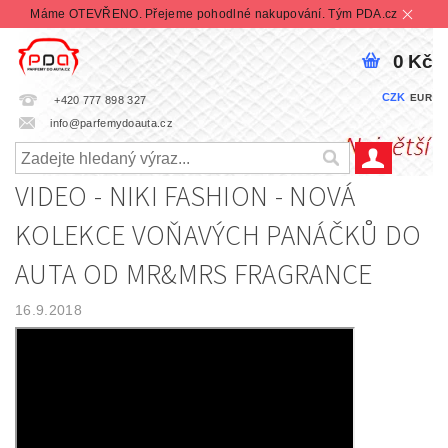
Máme OTEVŘENO. Přejeme pohodlné nakupování. Tým PDA.cz
0 Kč
CZK
EUR
+420 777 898 327
info@parfemydoauta.cz
VIDEO - NIKI FASHION - NOVÁ
KOLEKCE VOŇAVÝCH PANÁČKŮ DO
AUTA OD MR&MRS FRAGRANCE
16.9.2018