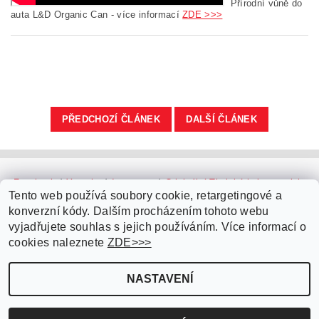
Přírodní vůně do
auta L&D Organic Can - více informací
ZDE >>>
PŘEDCHOZÍ ČLÁNEK
DALŠÍ ČLÁNEK
Facebook
|
Youtube
|
Instagram
|
Originální Thajské krémy a oleje
|
Platební brána ComGate
Tento web používá soubory cookie, retargetingové a
konverzní kódy. Dalším procházením tohoto webu
vyjadřujete souhlas s jejich používáním. Více informací o
cookies naleznete
ZDE>>>
NASTAVENÍ
Upravit nastavení cookies
2026 ©
Parfémy do auta.cz
, všechna práva vyhrazena