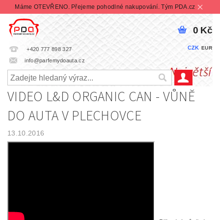
Máme OTEVŘENO. Přejeme pohodlné nakupování. Tým PDA.cz
0 Kč
CZK
EUR
+420 777 898 327
info@parfemydoauta.cz
VIDEO L&D ORGANIC CAN - VŮNĚ
DO AUTA V PLECHOVCE
13.10.2016