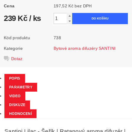
Cena
197,52 Kč bez DPH
239 Kč
/ ks
Kód produktu
738
Kategorie
Bytové aroma difuzéry SANTINI
Dotaz
POPIS
PARAMETRY
VIDEO
DISKUZE
HODNOCENÍ
Santini Lilac - Šeřík | Ratanový aroma difuzér |