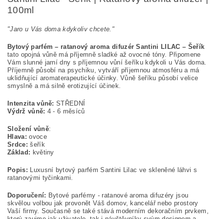
100ml
"Jaro u Vás doma kdykoliv chcete."
Bytový parfém – ratanový aroma difuzér Santini LILAC – Šeřík
tato opojná vůně má příjemně sladké až ovocné tóny. Připomene
Vám slunné jarní dny s příjemnou vůní šeříku kdykoli u Vás doma.
Příjemně působí na psychiku, vytváří příjemnou atmosféru a má
uklidňující
aromaterapeutické účinky. Vůně šeříku působí velice
smyslně a má silně erotizující účinek.
Intenzita vůně:
STŘEDNÍ
Výdrž vůně:
4 - 6 měsíců
Složení vůně
:
Hlava:
ovoce
Srdce:
šeřík
Základ:
květiny
Popis:
Luxusní bytový parfém Santini Lilac ve skleněné láhvi s
ratanovými tyčinkami.
Doporučení:
Bytové parfémy - ratanové aroma difuzéry jsou
skvělou volbou jak provonět Váš domov, kancelář nebo prostory
Vaší firmy. Současně se také stává moderním dekoračním prvkem,
který zaujme jak uživatele, tak i návštěvníky svým designem a