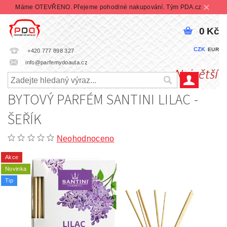
Máme OTEVŘENO. Přejeme pohodlné nakupování. Tým PDA.cz
0 Kč
CZK
EUR
+420 777 898 327
info@parfemydoauta.cz
BYTOVÝ PARFÉM SANTINI LILAC -
ŠEŘÍK
Neohodnoceno
Akce
Novinka
Tip