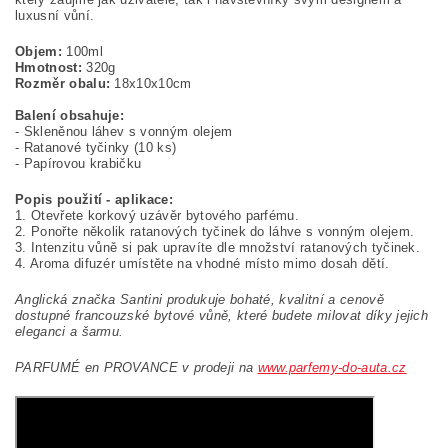
luxusní vůní.
Objem:
100ml
Hmotnost:
320g
Rozměr obalu:
18x10x10cm
Balení obsahuje:
- Skleněnou láhev s vonným olejem
- Ratanové tyčinky (10 ks)
- Papírovou krabičku
Popis použití - aplikace:
1. Otevřete korkový uzávěr bytového parfému.
2. Ponořte několik ratanových tyčinek do láhve s vonným olejem.
3. Intenzitu vůně si pak upravíte dle množství ratanových tyčinek.
4. Aroma difuzér umístěte na vhodné místo mimo dosah dětí.
Anglická značka Santini produkuje bohaté, kvalitní a cenově
dostupné francouzské bytové vůně, které budete milovat díky jejich
eleganci a šarmu.
PARFUMÉ en PROVANCE v prodeji na
www.parfemy-do-auta.cz