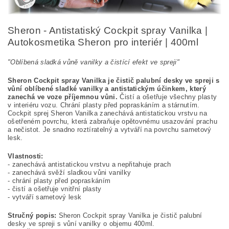
Sheron - Antistatiský Cockpit spray Vanilka |
Autokosmetika Sheron pro interiér | 400ml
"Oblíbená sladká vůně vanilky a čistící efekt ve spreji"
Sheron Cockpit spray Vanilka je čistič palubní desky ve spreji s
vůní oblíbené sladké vanilky a antistatickým účinkem, který
zanechá ve voze příjemnou vůni.
Čistí a ošetřuje všechny plasty
v interiéru vozu. Chrání plasty před popraskáním a stárnutím.
Cockpit sprej Sheron Vanilka zanechává antistatickou vrstvu na
ošetřeném povrchu, která zabraňuje opětovnému usazování prachu
a nečistot. Je snadno roztíratelný a vytváří na povrchu sametový
lesk.
Vlastnosti:
- zanechává antistatickou vrstvu a nepřitahuje prach
- zanechává svěží sladkou vůni vanilky
- chrání plasty před popraskáním
- čistí a ošetřuje vnitřní plasty
- vytváří sametový lesk
Stručný popis:
Sheron Cockpit spray Vanilka je čistič palubní
desky ve spreji s vůní vanilky o objemu 400ml.