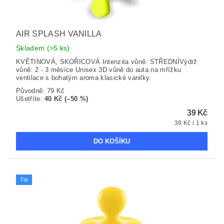
AIR SPLASH VANILLA
Skladem
(>5 ks)
KVĚTINOVÁ, SKOŘICOVÁ Intenzita vůně: STŘEDNÍVýdrž
vůně: 2 - 3 měsíce Unisex 3D vůně do auta na mřížku
ventilace s bohatým aroma klasické vanilky.
Původně:
79 Kč
Ušetříte
:
40 Kč (–50 %)
39 Kč
39 Kč / 1 ks
Tip