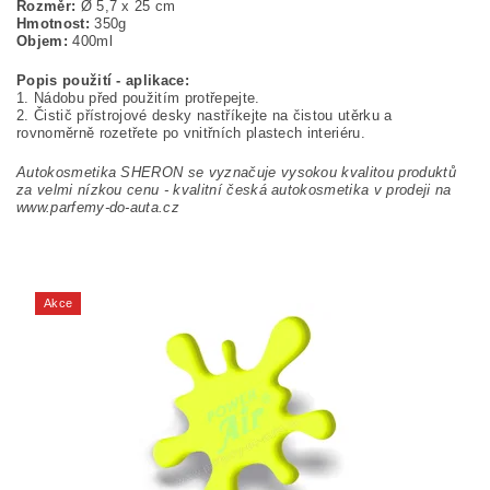
Rozměr:
Ø 5,7 x 25 cm
Hmotnost:
350g
Objem:
400ml
Popis použití - aplikace:
1. Nádobu před použitím protřepejte.
2. Čistič přístrojové desky nastříkejte na čistou utěrku a
rovnoměrně rozetřete po vnitřních plastech interiéru.
Autokosmetika SHERON se vyznačuje vysokou kvalitou produktů
za velmi nízkou cenu - k
valitní česká autokosmetika v prodeji na
www.parfemy-do-auta.cz
Akce