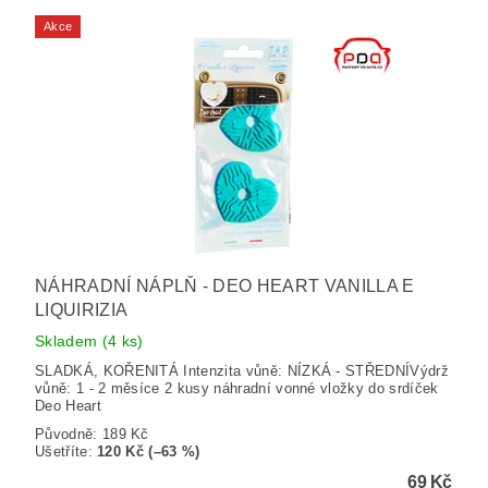
Akce
NÁHRADNÍ NÁPLŇ - DEO HEART VANILLA E
LIQUIRIZIA
Skladem
(4 ks)
SLADKÁ, KOŘENITÁ Intenzita vůně: NÍZKÁ - STŘEDNÍVýdrž
vůně: 1 - 2 měsíce 2 kusy náhradní vonné vložky do srdíček
Deo Heart
Původně:
189 Kč
Ušetříte
:
120 Kč (–63 %)
69 Kč