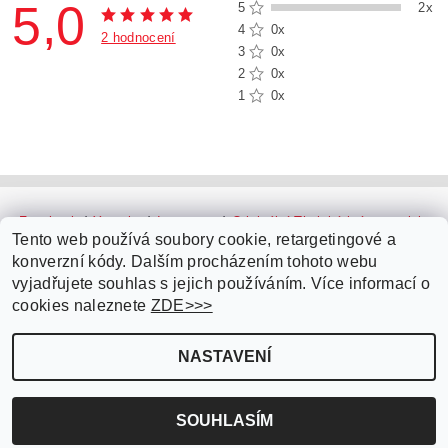
5,0
5
2x
4
0x
2 hodnocení
3
0x
2
0x
1
0x
Facebook
|
Youtube
|
Instagram
|
Originální Thajské krémy a oleje
|
Platební brána ComGate
Tento web používá soubory cookie, retargetingové a
konverzní kódy. Dalším procházením tohoto webu
vyjadřujete souhlas s jejich používáním. Více informací o
cookies naleznete
ZDE>>>
NASTAVENÍ
Upravit nastavení cookies
2026 ©
Parfémy do auta.cz
, všechna práva vyhrazena
Vytvořil Shoptet
SOUHLASÍM