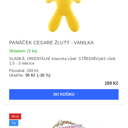
PANÁČEK CESARE ŽLUTÝ - VANILKA
Skladem
(3 ks)
SLADKÁ, ORIENTÁLNÍ Intenzita vůně: STŘEDNÍVýdrž vůně:
1,5 - 3 měsíce
Původně:
249 Kč
Ušetříte
:
50 Kč (–20 %)
199 Kč
Akce
Tip