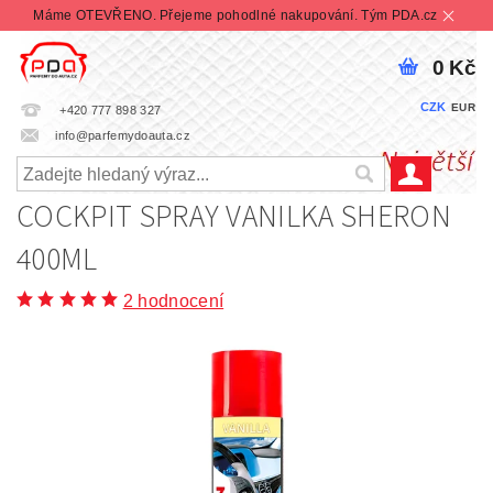
Máme OTEVŘENO. Přejeme pohodlné nakupování. Tým PDA.cz
0 Kč
CZK
EUR
+420 777 898 327
info@parfemydoauta.cz
COCKPIT SPRAY VANILKA SHERON
400ML
2 hodnocení