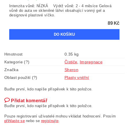
Intenzita vůně: NÍZKÁ Výdrž vůně: 2 - 4 měsíce Gelová
vůně do auta ve skleněné láhvi obsahující vonný gel a
designové plastové víčko.
89 Kč
Hmotnost
0.35 kg
Kategorie (?)
Čističe
,
Impregnace
Značka
Sheron
Oblast použití (?)
Plasty vnitřní
Buďte první, kdo napíše příspěvek k této položce.
Přidat komentář
Buďte první, kdo napíše příspěvek k této položce.
Pouze registrovaní uživatelé mohou vkládat hodnocení. Prosím
přihlaste se
nebo se
registrujte
.