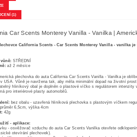
ZE
CENÍ (1)
rnia Car Scents Monterey Vanilla - Vanilka | Amer
lechovce California Scents - Car Scents Monterey Vanilla - vanilka j
 vůně:
STŘEDNÍ
ně:
až 2 měsíce
erická plechovka do auta California Car Scents Vanilla - Vanilka je obl
v USA. Vůně je navržena tak, aby měla minimální dopad na životní prostř
telný hliníkový obal je doplněn o plastové víčko s regulátorem intenzity 
ná pro interiérové plasty automobilů.
lení:
bez obalu - uzavřená hliníková plechovka s plastovým víčkem regulu
průměr 6,5cm, výška 4cm
t:
42g
žití - aplikace:
vku - osvěžovač vzduchu do auta Car Scents Vanilka otevřete odklopení
asické otevírání plechovek).