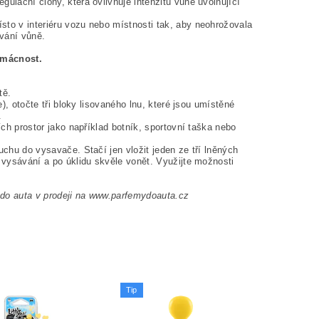
ulační clony, která ovlivňuje intenzitu vůně uvolňující
sto v interiéru vozu nebo místnosti tak, aby neohrožovala
vání vůně.
omácnost.
tě.
e), otočte tři bloky lisovaného lnu, které jsou umístěné
.
ích prostor jako například botník, sportovní taška nebo
uchu do vysavače. Stačí jen vložit jeden ze tří lněných
i vysávání a po úklidu skvěle vonět. Využijte možnosti
do auta v prodeji na www.parfemydoauta.cz
Tip