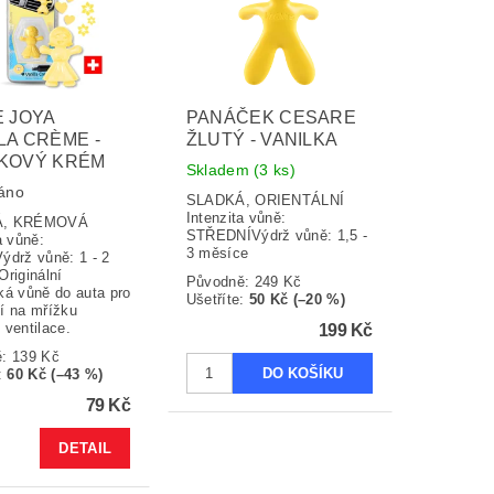
E JOYA
PANÁČEK CESARE
LA CRÈME -
ŽLUTÝ - VANILKA
LKOVÝ KRÉM
Skladem
(3 ks)
áno
SLADKÁ, ORIENTÁLNÍ
Intenzita vůně:
KÁ, KRÉMOVÁ
STŘEDNÍVýdrž vůně: 1,5 -
a vůně:
3 měsíce
ýdrž vůně: 1 - 2
riginální
Původně:
249 Kč
ká vůně do auta pro
Ušetříte
:
50 Kč (–20 %)
í na mřížku
 ventilace.
199 Kč
ě:
139 Kč
:
60 Kč (–43 %)
79 Kč
DETAIL