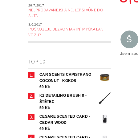
26.7.2017
NEJPRODÁVANĚJŠÍ A NEJLEPŠÍ VŮNĚ DO
AUTA
3.6.2017
POŠKOZUJE BEZKONTAKTNÍ MYČKA LAK
VOZU?
Š
Jsem spok
TOP 10
CAR SCENTS CAPISTRANO
COCONUT - KOKOS
69 Kč
K2 DETAILING BRUSH 8 -
ŠTĚTEC
59 Kč
CESARE SCENTED CARD -
CEDAR WOOD
69 Kč
CESARE SCENTED CARD -