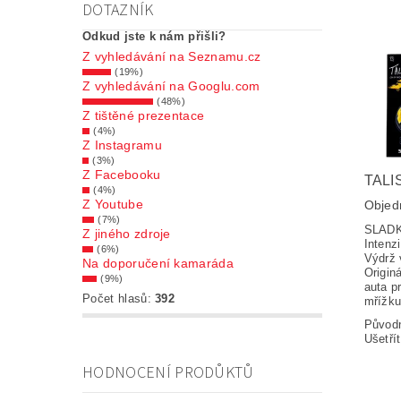
DOTAZNÍK
Odkud jste k nám přišli?
Z vyhledávání na Seznamu.cz
(19%)
Z vyhledávání na Googlu.com
(48%)
Z tištěné prezentace
(4%)
Z Instagramu
(3%)
Z Facebooku
TALI
(4%)
Z Youtube
Objed
(7%)
SLADK
Z jiného zdroje
Intenz
(6%)
Výdrž 
Na doporučení kamaráda
Origin
(9%)
auta p
Počet hlasů:
392
mřížku
Původ
Ušetří
HODNOCENÍ PRODŮKTŮ