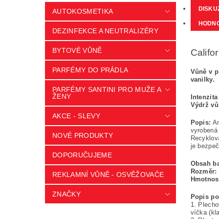
DISKU
AUTOKOSMETIKA
HODNO
DEZINFEKCE A NEUTRALIZÉRY
BYTOVÉ VŮNĚ
Califo
PARFÉMY DO PRÁDLA
Vůně v p
vanilky.
PARFÉMY SANTINI PRO MUŽE A
ŽENY
Intenzita
Výdrž vů
AKCE - SLEVY
Popis:
Am
vyrobená 
NOVÉ PRODUKTY
Recyklova
je bezpeč
DOPORUČUJEME
Obsah ba
Rozměr:
REKLAMNÍ VŮNĚ - OSVĚŽOVAČE
Hmotnos
ZNAČKY
Popis pou
1. Plecho
víčka (kl