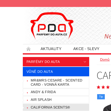
AKTUALITY
AKCE - SLEVY
HODNOCENÍ OBCHODU
PODMÍNKY O
Domů
PARFÉMY DO AUTA
INFORMACE - SLEVOVÉ KUPÓNY
PRO
CA
VŮNĚ DO AUTA
MR&MRS CESARE - SCENTED
CARD - VONNÁ KARTA
ANDY & FRIDA
Tip
AIR SPLASH
CALIFORNIA SCENTS®