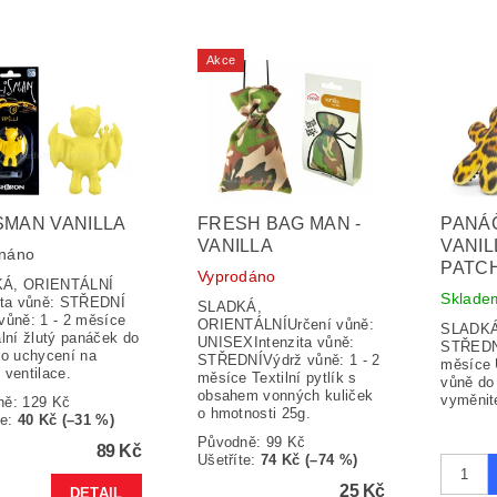
Akce
SMAN VANILLA
FRESH BAG MAN -
PANÁČ
VANILLA
VANIL
náno
PATC
Vyprodáno
Á, ORIENTÁLNÍ
Sklad
ita vůně: STŘEDNÍ
SLADKÁ,
vůně: 1 - 2 měsíce
ORIENTÁLNÍUrčení vůně:
SLADKÁ 
ální žlutý panáček do
UNISEXIntenzita vůně:
STŘEDNÍ
ro uchycení na
STŘEDNÍVýdrž vůně: 1 - 2
měsíce 
 ventilace.
měsíce Textilní pytlík s
vůně do
obsahem vonných kuliček
vyměnit
ně:
129 Kč
o hmotnosti 25g.
te
:
40 Kč (–31 %)
Původně:
99 Kč
89 Kč
Ušetříte
:
74 Kč (–74 %)
25 Kč
DETAIL