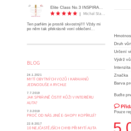
Elite Class No.3 INSPIRATION FOR HER AKCE 1+1
Michal Staněk
|
Ten parfém je prostě skvostný!!! Vždy mi
po něm tak překrásně voní oblečení...
Hmotnos
Druh vůn
Určení v
Výdrž vů
BLOG
Intenzita
Značka
24.1.2021
MYTÍ OBYTNÝCH VOZŮ I KARAVANŮ
Barva pr
JEDNODUŠE A RYCHLE
7.7.2019
Buďte prv
JAK SPRÁVNĚ ČISTIT KŮŽI V INTERIÉRU
AUTA?
Přid
7.3.2019
Pouze re
PROČ OD NÁS JINÉ E-SHOPY KOPÍRUJÍ?
5,
22.9.2017
10 NEJČASTĚJŠÍCH CHYB PŘI MYTÍ AUTA