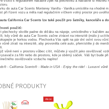
vé víčko s regulátorem nasaďte zpět na plechovku a nastavte si mezeru reg
storu.
vku do auta Car Scents Monterey Vanilla - Vanilka umístěte na vhodné mí
t při řízení vozu a měla nad regulačním víčkem volný prostor pro uvolňo
auta California Car Scents lze také použít pro šatníky, kanceláře a d
nosti použití:
st plechovky skvěle padne do držáku na nápoje, umístěného v každém au
íli, kdy vůně do auta Car Scents začne ztrácet na intenzitě (málo ji ucítít
pokapejte je horkou vodou. Plechovka Vás opět na pár dní oslní svou vůní
e vůně ztratí na intenzitě, aby provoněla celé auto, přemístěte ji do menš
ň.
již vůně není v prostoru vůbec cítit, můžete ji využít jako osvěžovač vzd
vysavače za filtr nebo do prostoru, kde je sběrný sáček. Váš byt bude př
edinečného osvěžovače vzduchu naplno!
s® - California Scents® - Made in USA - Enjoy the ride! -
Luxusní vůně 
OBNÉ PRODUKTY
Akce