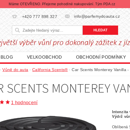
Máme OTEVŘENO. Přejeme pohodlné nakupování. Tým PDA.cz
info@parfemydoauta.cz
+420 777 898 327
BLOG
VELKOOBCHOD
OBCHODNÍ PODMÍNKY
CHRANY OSOBNÍCH ÚDAJŮ
REKLAMACE ZBOŽÍ
Vůně do auta
California Scents®
Car Scents Monterey Vanilla -
DÁVANÉ ZNAČKY
BLACK FRIDAY | ČERNÝ PÁTEK
R SCENTS MONTEREY VAN
1 hodnocení
Intenzita
Výdrž vů
Oblíbená 