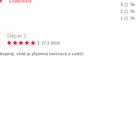
1 hodnocení
3
0x
2
0x
1
0x
Štěpán S.
|
27.2.2019
ojenej, vůně je příjemná nevtíravá a vydrží.