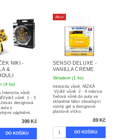
Akce
EK NIKI -
SENSO DELUXE -
LA &
VANILLA CREME
HOULI
Skladem
(1 ks)
em
(4 ks)
Intenzita vůně: NÍZKÁ
Výdrž vůně: 2 - 4 měsíce
Intenzita vůně:
Gelová vůně do auta ve
Výdrž vůně: 1 - 3
skleněné láhvi obsahující
Unisex designová
vonný gel a designové
 auta s
plastové víčko.
elnými náplněmi.
89 Kč
399 Kč