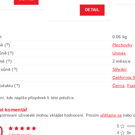
DETAIL
t
0.06 kg
ě (?)
Plechovky
ůně (?)
Unisex
ně (?)
2 měsíce
 vůně (?)
Střední
California 
oduktu (?)
Černá
,
Fia
ní, kdo napíše příspěvek k této položce.
at komentář
gistrovaní uživatelé mohou vkládat hodnocení. Prosím
přihlaste se
nebo 
0
5
4
0x