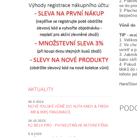
2. Plasto
se do pro
3. Plecho
bezpečnos
Vůně do 
TIP - mož
1. Veliko
2. Ve chv
uvnitř a 
3. Jakmil
šatní skří
4. Pokud 
bloků do 
tohoto j
HandStand
AKTUALITY
30.5.2024
POD
NOVÉ ITALSKÉ VŮNĚ DO AUTA ANDY & FRIDA
- MR & MRS FRAGRANCE
16.10.2023
K2 BELA PRO - PH NEUTRÁLNÍ AKTIVNÍ PĚNA
5.9.2023