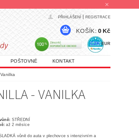
|
PŘIHLÁŠENÍ
REGISTRACE
KOŠÍK:
0 Kč
CZK
EUR
POŠTOVNÉ
KONTAKT
PROMO AKCE 1+1 | 2+1 | 3+1
 Vanilka
ILLA - VANILKA
 vůně:
STŘEDNÍ
ně:
až 2 měsíce
SLADKÁ vůně do auta v plechovce s intenzivním a