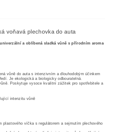
ická voňavá plechovka do auta
e univerzální a oblíbená sladká vůně s přírodním aroma
íbená vůně do auta s intenzivním a dlouhodobým účinkem
edí. Je ekologická a biologicky odbouratelná.
vůně. Poskytuje vysoce kvalitní zážitek pro spotřebitele a
jící intenzitu vůně
m plastového víčka s regulátorem a sejmutím plechového