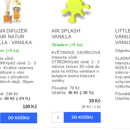
MA DIFUZÉR
AIR SPLASH
LITTL
AIR NATUR
VANILLA
VANIL
LLA - VANILKA
VANI
Skladem
(>5 ks)
dem
(>5 ks)
Objedn
KVĚTINOVÁ, SKOŘICOVÁ
Intenzita vůně:
ita vůně:
SLAD
STŘEDNÍVýdrž vůně: 2 - 3
ÍVýdrž vůně: 2 - 3
Intenzit
měsíce Unisex 3D vůně do
 Kvalitní ratanový
NÍZKÁ V
auta na mřížku ventilace s
difuzér s vůní
měsíce O
bohatým aroma klasické
nou z přírodních
švýcars
vanilky.
álních olejů. Objem
uchycen
výdechu
Původně:
79 Kč
Ušetříte
:
40 Kč (–50 %)
ně:
249 Kč
Původn
te
:
60 Kč (–24 %)
Ušetříte
39 Kč
189 Kč
39 Kč / 1 ks