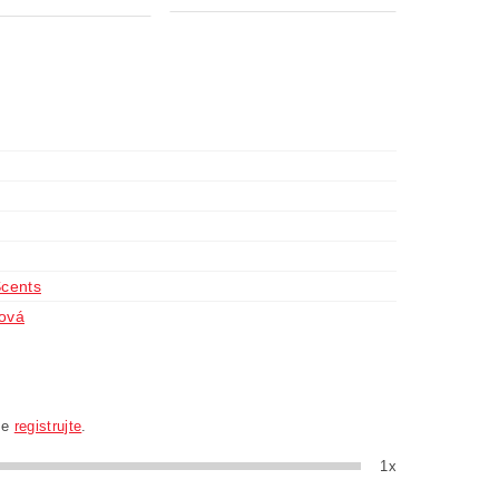
Scents
lová
se
registrujte
.
1x