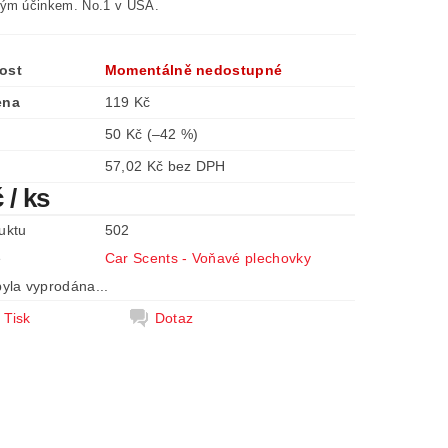
ým účinkem. No.1 v USA.
ost
Momentálně nedostupné
ena
119 Kč
50 Kč
(–42 %)
57,02 Kč bez DPH
č
/ ks
uktu
502
e
Car Scents - Voňavé plechovky
yla vyprodána...
Tisk
Dotaz