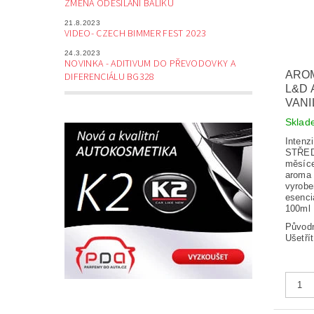
ZMĚNA ODESÍLÁNÍ BALÍKŮ
21.8.2023
VIDEO- CZECH BIMMER FEST 2023
24.3.2023
NOVINKA - ADITIVUM DO PŘEVODOVKY A
ARO
DIFERENCIÁLU BG328
L&D 
VANI
Skla
Intenz
STŘEDN
měsíce
aroma 
vyrobe
esenci
100ml
Původ
Ušetří