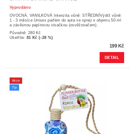
Vyprodáno
OVOCNÁ, VANILKOVÁ Intenzita vůně: STŘEDNÍVýdrž vůně:
1 - 3 měsíce Unisex parfém do auta ve spreji o objemu 50 ml
a závěsnou papírovou visačkou (osvěžovačem).
Původně:
280 Kč
Ušetříte
:
81 Kč (–28 %)
199 Kč
DETAIL
Akce
Tip