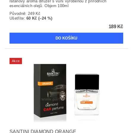
ratanový aroma difuzér s vůní vyrobenou z přírodních
esenciálních olejů. Objem 100ml
Původně:
249 Kč
Ušetříte
:
60 Kč (–24 %)
189 Kč
Akce
SANTINI DIAMOND ORANGE