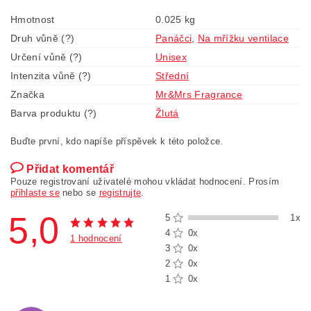
Hmotnost
0.025 kg
Druh vůně (?)
Panáčci
,
Na mřížku ventilace
Určení vůně (?)
Unisex
Intenzita vůně (?)
Střední
Značka
Mr&Mrs Fragrance
Barva produktu (?)
Žlutá
Buďte první, kdo napíše příspěvek k této položce.
Přidat komentář
Pouze registrovaní uživatelé mohou vkládat hodnocení. Prosím
přihlaste se
nebo se
registrujte
.
5,0
5
1x
4
0x
1 hodnocení
3
0x
2
0x
1
0x