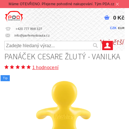
Máme OTEVŘENO. Přejeme pohodlné nakupování. Tým PDA.cz
0 Kč
CZK
EUR
+420 777 898 327
info@parfemydoauta.cz
PANÁČEK CESARE ŽLUTÝ - VANILKA
1 hodnocení
Tip