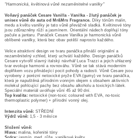
"Harmonická, květinová vůně nezaměnitelné vanilky"
Voňavý panáček Cesare Vanilla - Vanilka - žlutý panáček je
unisex vůně do auta od Mr&Mrs Fragrance.
Díky tónům malin,
medu a květu vanilky je tato vůně převážně sladká. Květinové tóny
jsou zdůrazněny růží a jasmínem. Orientální nádech doplňují tóny
pačule a jantaru. Panáček Cesare Vanilka je harmonická vůně
oblíbené vanilky, která bez obav potěší naprosto každého.
Velice atraktivní design ve tvaru panáčka přináší originální a
nezaměnitelný vzhled, který uchvátí každého. Design panáčků
Cesare vytvořil slavný italský návrhář Luca Trazzi a jejich uhlazený
tvar evokuje harmonii a rovnováhu. Vůně se tak stává moderním
doplňkem vozu přinášející pocit pohody a radosti. Vůně Cesare jsou
vyrobeny z porézní netoxické pryže EVA (gumy) ve tvaru panáčka,
která je napuštěná přírodním vonným olejem s obsahem aktivních
molekul pohlcující pachy bez obsahu alkoholu a toxických látek.
Speciální materiál uvolňuje vůní 45 až 90 dní.
Top kvalita:
netoxické (non-toxic coloured with EVA, no-toxic
thermoplastic polymer) + přírodní vonný olej.
Intenzita vůně:
STŘEDNÍ
Výdrž vůně:
1,5 - 3 měsíce
Složení vůně:
Hlava:
malina, kořenité tóny
Srdce:
jasmín, med, růže, vanilkové květy