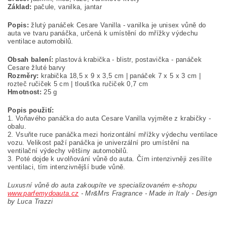
Základ:
pačule, vanilka, jantar
Popis:
žlutý panáček Cesare Vanilla - vanilka je unisex vůně do
auta ve tvaru panáčka, určená k umístění do mřížky výdechu
ventilace automobilů.
Obsah balení:
plastová krabička - blistr, postavička - panáček
Cesare žluté barvy
Rozměry:
krabička 18,5 x 9 x 3,5 cm | panáček 7 x 5 x 3 cm |
rozteč ručiček 5 cm | tloušťka ručiček 0,7 cm
Hmotnost:
25 g
Popis použití:
1. Voňavého panáčka do auta Cesare Vanilla vyjměte z krabičky -
obalu.
2. Vsuňte ruce panáčka mezi horizontální mřížky výdechu ventilace
vozu. Velikost paží panáčka je univerzální pro umístění na
ventilační výdechy většiny automobilů.
3. Poté dojde k uvolňování vůně do auta. Čím intenzivněji zesílíte
ventilaci, tím intenzivnější bude vůně.
Luxusní vůně do auta zakoupíte ve specializovaném e-shopu
www.parfemydoauta.cz
-
Mr&Mrs Fragrance - Made in Italy - Design
by Luca Trazzi