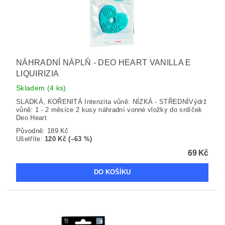
NÁHRADNÍ NÁPLŇ - DEO HEART VANILLA E
LIQUIRIZIA
Skladem
(4 ks)
SLADKÁ, KOŘENITÁ Intenzita vůně: NÍZKÁ - STŘEDNÍVýdrž
vůně: 1 - 2 měsíce 2 kusy náhradní vonné vložky do srdíček
Deo Heart
Původně:
189 Kč
Ušetříte
:
120 Kč (–63 %)
69 Kč