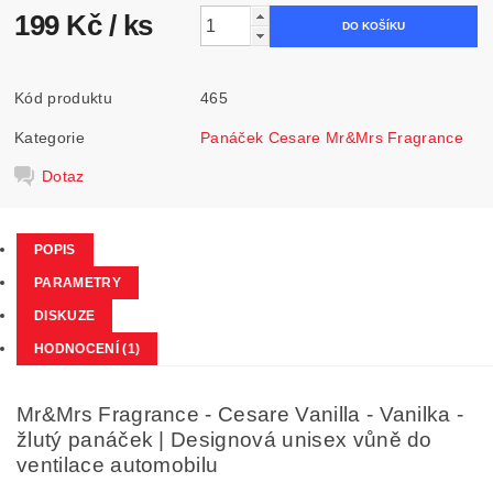
199 Kč
/ ks
Kód produktu
465
Kategorie
Panáček Cesare Mr&Mrs Fragrance
Dotaz
POPIS
PARAMETRY
DISKUZE
HODNOCENÍ (1)
Mr&Mrs Fragrance - Cesare Vanilla - Vanilka -
žlutý panáček | Designová unisex vůně do
ventilace automobilu