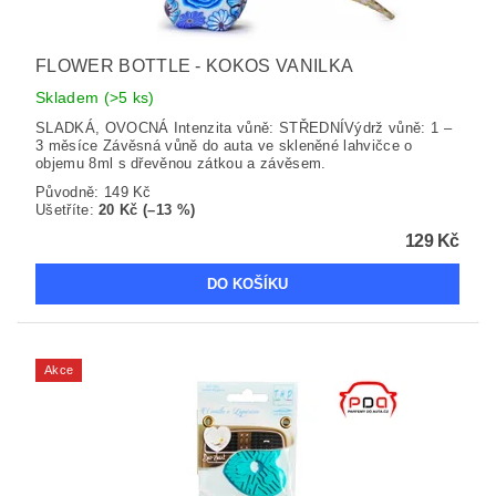
FLOWER BOTTLE - KOKOS VANILKA
Skladem
(>5 ks)
SLADKÁ, OVOCNÁ Intenzita vůně: STŘEDNÍVýdrž vůně: 1 –
3 měsíce Závěsná vůně do auta ve skleněné lahvičce o
objemu 8ml s dřevěnou zátkou a závěsem.
Původně:
149 Kč
Ušetříte
:
20 Kč (–13 %)
129 Kč
Akce