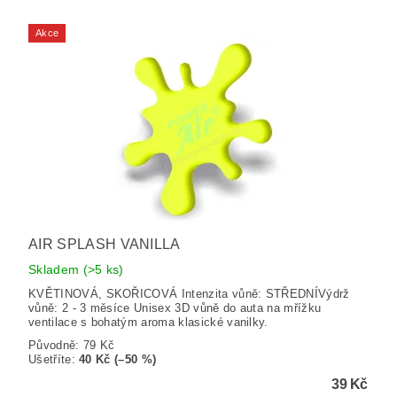
Akce
AIR SPLASH VANILLA
Skladem
(>5 ks)
KVĚTINOVÁ, SKOŘICOVÁ Intenzita vůně: STŘEDNÍVýdrž
vůně: 2 - 3 měsíce Unisex 3D vůně do auta na mřížku
ventilace s bohatým aroma klasické vanilky.
Původně:
79 Kč
Ušetříte
:
40 Kč (–50 %)
39 Kč