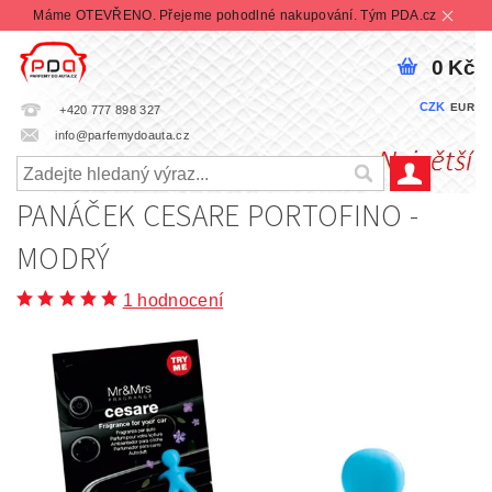
Máme OTEVŘENO. Přejeme pohodlné nakupování. Tým PDA.cz
0 Kč
CZK
EUR
+420 777 898 327
info@parfemydoauta.cz
PANÁČEK CESARE PORTOFINO -
MODRÝ
1 hodnocení