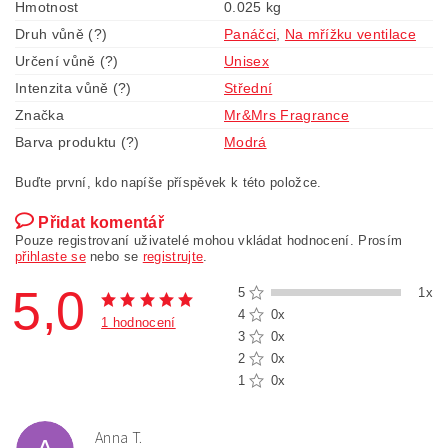
Hmotnost
0.025 kg
Druh vůně (?)
Panáčci
,
Na mřížku ventilace
Určení vůně (?)
Unisex
Intenzita vůně (?)
Střední
Značka
Mr&Mrs Fragrance
Barva produktu (?)
Modrá
Buďte první, kdo napíše příspěvek k této položce.
Přidat komentář
Pouze registrovaní uživatelé mohou vkládat hodnocení. Prosím
přihlaste se
nebo se
registrujte
.
5,0
5
1x
4
0x
1 hodnocení
3
0x
2
0x
1
0x
Anna T.