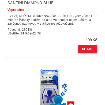
SANTINI DIAMOND BLUE
Vyprodáno
SVĚŽÍ, KOŘENITÁ Intenzita vůně: STŘEDNÍVýdrž vůně: 1 - 3
měsíce Pánský parfém do auta ve spreji o objemu 50 ml a
závěsnou papírovou visačkou (osvěžovačem).
Původně:
280 Kč
Ušetříte
:
81 Kč (–28 %)
199 Kč
DETAIL