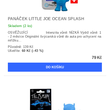
PANÁČEK LITTLE JOE OCEAN SPLASH
Skladem
(2 ks)
OSVĚŽUJÍCÍ Intenzita vůně: NÍZKÁ Výdrž vůně: 1
- 2 měsíce Originální švýcarská vůně do auta pro uchycení na
mřížku...
Původně:
139 Kč
Ušetříte
:
60 Kč (–43 %)
79 Kč