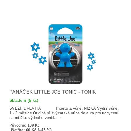
PANÁČEK LITTLE JOE TONIC - TONIK
Skladem
(5 ks)
SVĚŽÍ, DŘEVITÁ Intenzita vůně: NÍZKÁ Výdrž vůně:
1 - 2 měsíce Originální švýcarská vůně do auta pro uchycení
na mřížku výdechu ventilace.
Původně:
139 Kč
Ušetříte
:
60 Kč (–43 %)