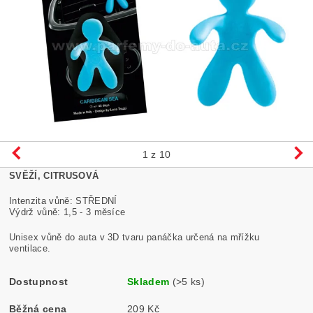
1
z 10
SVĚŽÍ, CITRUSOVÁ
Intenzita vůně: STŘEDNÍ
Výdrž vůně: 1,5 - 3 měsíce
Unisex vůně do auta v 3D tvaru panáčka určená na mřížku
ventilace.
Dostupnost
Skladem
(>5 ks)
Běžná cena
209 Kč