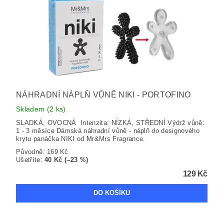
NÁHRADNÍ NÁPLŇ VŮNĚ NIKI - PORTOFINO
Skladem
(2 ks)
SLADKÁ, OVOCNÁ Intenzita: NÍZKÁ, STŘEDNÍ Výdrž vůně:
1 - 3 měsíce Dámská náhradní vůně - náplň do designového
krytu panáčka NIKI od Mr&Mrs Fragrance.
Původně:
169 Kč
Ušetříte
:
40 Kč (–23 %)
129 Kč