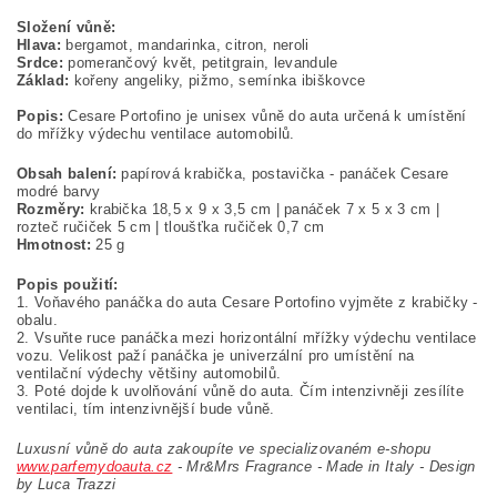
Složení vůně:
Hlava:
bergamot, mandarinka, citron, neroli
Srdce:
pomerančový květ, petitgrain, levandule
Základ:
kořeny angeliky, pižmo, semínka ibiškovce
Popis:
Cesare Portofino je unisex vůně do auta určená k umístění
do mřížky výdechu ventilace automobilů.
Obsah balení:
papírová krabička, postavička - panáček Cesare
modré barvy
Rozměry:
krabička 18,5 x 9 x 3,5 cm | panáček 7 x 5 x 3 cm |
rozteč ručiček 5 cm | tloušťka ručiček 0,7 cm
Hmotnost:
25 g
Popis použití:
1. Voňavého panáčka do auta Cesare Portofino vyjměte z krabičky -
obalu.
2. Vsuňte ruce panáčka mezi horizontální mřížky výdechu ventilace
vozu. Velikost paží panáčka je univerzální pro umístění na
ventilační výdechy většiny automobilů.
3. Poté dojde k uvolňování vůně do auta. Čím intenzivněji zesílíte
ventilaci, tím intenzivnější bude vůně.
Luxusní vůně do auta zakoupíte ve specializovaném e-shopu
www.parfemydoauta.cz
-
Mr&Mrs Fragrance - Made in Italy - Design
by Luca Trazzi