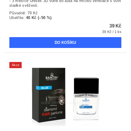
- 3 měsíce Unisex 3D vůně do auta na mřížku ventilace s vůní
sladké svěžesti.
Původně:
79 Kč
Ušetříte
:
40 Kč (–50 %)
39 Kč
39 Kč / 1 ks
Akce