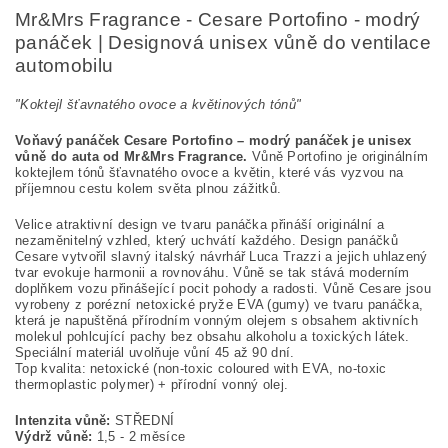
Mr&Mrs Fragrance - Cesare Portofino - modrý
panáček | Designová unisex vůně do ventilace
automobilu
"K
oktejl šťavnatého ovoce a květinových tónů
"
Voňavý panáček Cesare Portofino – modrý panáček je unisex
vůně do auta od Mr&Mrs Fragrance.
Vůně Portofino je originálním
koktejlem tónů šťavnatého ovoce a květin
, které vás vyzvou na
příjemnou cestu kolem světa plnou zážitků.
Velice atraktivní design ve tvaru panáčka přináší originální a
nezaměnitelný vzhled, který uchvátí každého. Design panáčků
Cesare vytvořil slavný italský návrhář Luca Trazzi a jejich uhlazený
tvar evokuje harmonii a rovnováhu. Vůně se tak stává moderním
doplňkem vozu přinášející pocit pohody a radosti. Vůně Cesare jsou
vyrobeny z porézní netoxické pryže EVA (gumy) ve tvaru panáčka,
která je napuštěná přírodním vonným olejem s obsahem aktivních
molekul pohlcující pachy bez obsahu alkoholu a toxických látek.
Speciální materiál uvolňuje vůní 45 až 90 dní.
Top kvalita: netoxické (non-toxic coloured with EVA, no-toxic
thermoplastic polymer) + přírodní vonný olej.
Intenzita vůně:
STŘEDNÍ
Výdrž vůně:
1,5 - 2 měsíce