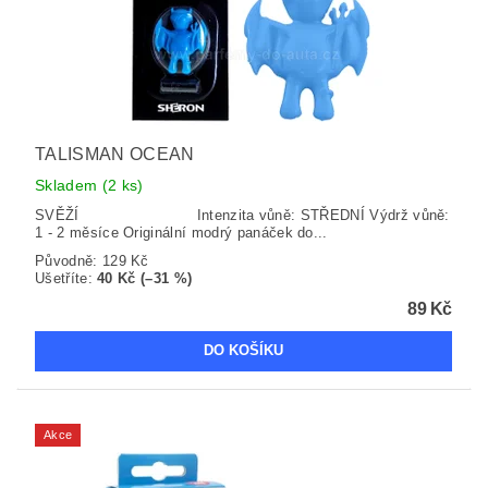
TALISMAN OCEAN
Skladem
(2 ks)
SVĚŽÍ Intenzita vůně: STŘEDNÍ Výdrž vůně:
1 - 2 měsíce Originální modrý panáček do...
Původně:
129 Kč
Ušetříte
:
40 Kč (–31 %)
89 Kč
Akce