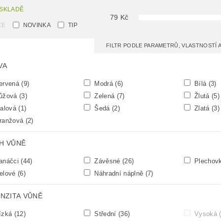
 SKLADĚ
79
Kč
CE
NOVINKA
TIP
FILTR PODLE PARAMETRŮ, VLASTNOSTÍ
VA
ervená
(9)
Modrá
(6)
Bílá
(3)
ůžová
(3)
Zelená
(7)
Žlutá
(5)
alová
(1)
Šedá
(2)
Zlatá
(3)
ranžová
(2)
H VŮNĚ
anáčci
(44)
Závěsné
(26)
Plechov
elové
(6)
Náhradní náplně
(7)
ENZITA VŮNĚ
ízká
(12)
Střední
(36)
Vysoká