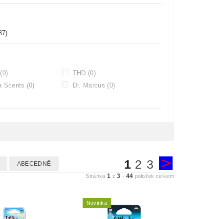
37)
Z
(0)
THD
(0)
ia Scents
(0)
Dr. Marcus
(0)
1
2
3
ABECEDNĚ
1
3
44
Stránka
z
-
položek celkem
Novinka