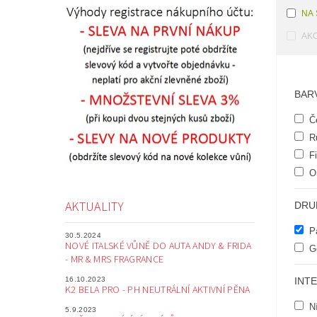
NA
AK
BAR
Č
R
Fi
O
AKTUALITY
DRU
P
30.5.2024
NOVÉ ITALSKÉ VŮNĚ DO AUTA ANDY & FRIDA
G
- MR & MRS FRAGRANCE
16.10.2023
INT
K2 BELA PRO - PH NEUTRÁLNÍ AKTIVNÍ PĚNA
N
5.9.2023