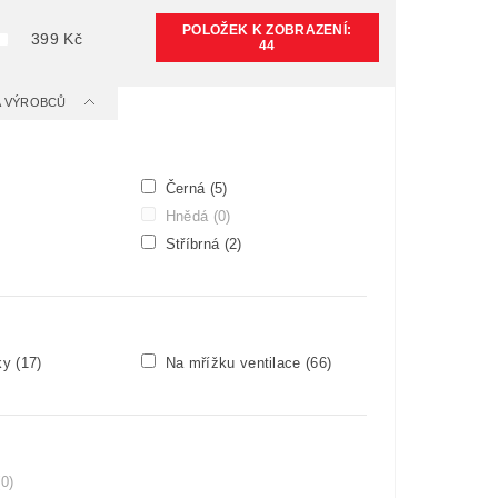
POLOŽEK K ZOBRAZENÍ:
399
Kč
44
 A VÝROBCŮ
Černá
(5)
Hnědá
(0)
Stříbrná
(2)
ky
(17)
Na mřížku ventilace
(66)
(0)