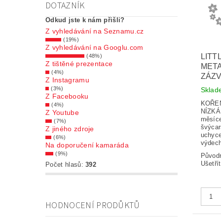
DOTAZNÍK
Odkud jste k nám přišli?
Z vyhledávání na Seznamu.cz
(19%)
Z vyhledávání na Googlu.com
LITT
(48%)
Z tištěné prezentace
META
(4%)
ZÁZ
Z Instagramu
(3%)
Skla
Z Facebooku
KOŘENI
(4%)
NÍZKÁ 
Z Youtube
měsíce
(7%)
švýcar
Z jiného zdroje
uchyce
(6%)
výdech
Na doporučení kamaráda
(9%)
Původ
Ušetří
Počet hlasů:
392
HODNOCENÍ PRODŮKTŮ