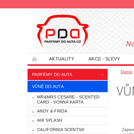
AKTUALITY
AKCE - SLEVY
HODNOCENÍ OBCHODU
PODMÍNKY O
Domů
PARFÉMY DO AUTA
INFORMACE - SLEVOVÉ KUPÓNY
PRO
VŮ
VŮNĚ DO AUTA
MR&MRS CESARE - SCENTED
CARD - VONNÁ KARTA
ANDY & FRIDA
AIR SPLASH
CALIFORNIA SCENTS®
Zapome