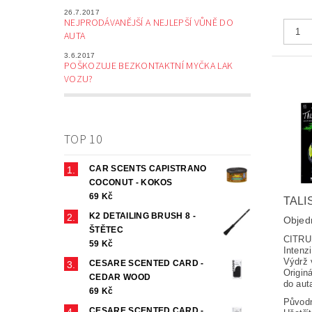
26.7.2017
NEJPRODÁVANĚJŠÍ A NEJLEPŠÍ VŮNĚ DO
AUTA
3.6.2017
POŠKOZUJE BEZKONTAKTNÍ MYČKA LAK
VOZU?
TOP 10
CAR SCENTS CAPISTRANO
COCONUT - KOKOS
69 Kč
TALI
K2 DETAILING BRUSH 8 -
Objed
ŠTĚTEC
CI
59 Kč
Intenz
Výdrž 
CESARE SCENTED CARD -
Origin
CEDAR WOOD
do aut
69 Kč
Původ
CESARE SCENTED CARD -