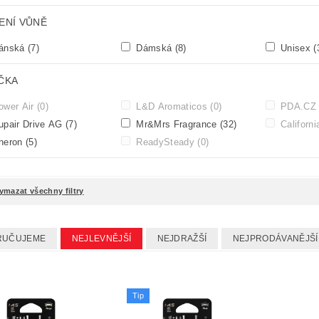
ENÍ VŮNĚ
ánská
(7)
Dámská
(8)
Unisex
(
ČKA
wer Air
(0)
L&D Aromaticos
(0)
PDA.C
pair Drive AG
(7)
Mr&Mrs Fragrance
(32)
Californ
heron
(5)
ReadySteady
(0)
ymazat všechny filtry
RUČUJEME
NEJLEVNĚJŠÍ
NEJDRAŽŠÍ
NEJPRODÁVANĚJŠÍ
Tip