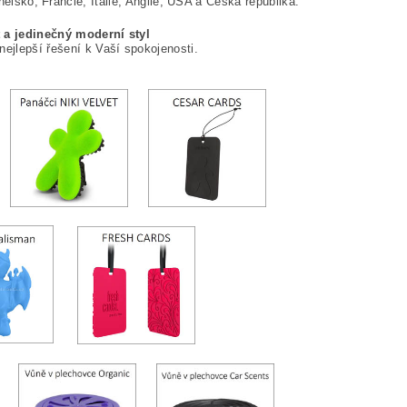
ělsko, Francie, Itálie, Anglie, USA a Česká republika.
t a jedinečný moderní styl
ejlepší řešení k Vaší spokojenosti.