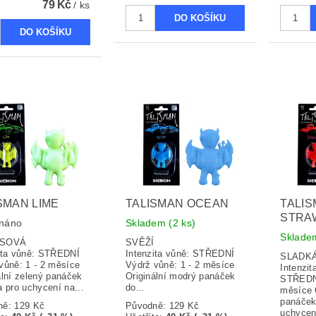
79 Kč
/ ks
SMAN LIME
TALISMAN OCEAN
TALI
STRA
náno
Skladem
(2 ks)
Sklad
TRUSOVÁ
SVĚŽÍ
ita vůně: STŘEDNÍ
Intenzita vůně: STŘEDNÍ
SLAD
vůně: 1 - 2 měsíce
Výdrž vůně: 1 - 2 měsíce
Intenzit
ální zelený panáček
Originální modrý panáček
STŘEDNÍ
a pro uchycení na...
do...
měsíce 
panáček
ně:
129 Kč
Původně:
129 Kč
uchycen