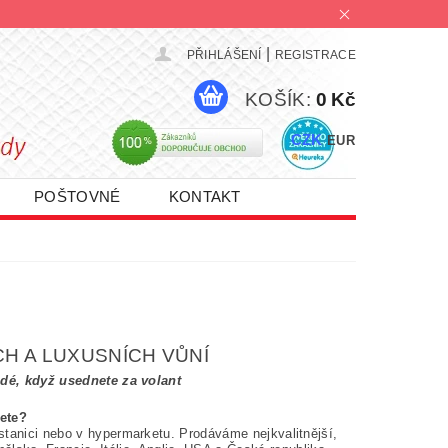
|
PŘIHLÁŠENÍ
REGISTRACE
KOŠÍK:
0 Kč
CZK
EUR
POŠTOVNÉ
KONTAKT
PROMO AKCE 1+1 | 2+1 | 3+1
CH A LUXUSNÍCH VŮNÍ
dé, když usednete za volant
ete?
tanici nebo v hypermarketu. Prodáváme nejkvalitnější,