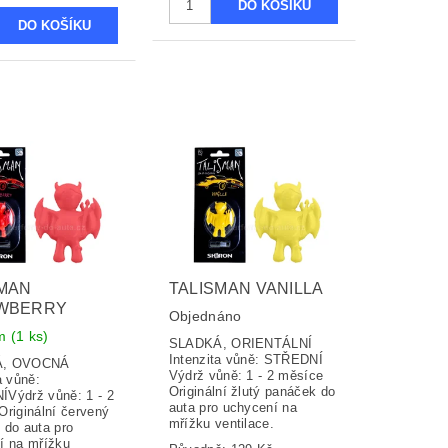
SMAN
TALISMAN VANILLA
WBERRY
Objednáno
em
(1 ks)
SLADKÁ, ORIENTÁLNÍ
Intenzita vůně: STŘEDNÍ
KÁ, OVOCNÁ
Výdrž vůně: 1 - 2 měsíce
a vůně:
Originální žlutý panáček do
Výdrž vůně: 1 - 2
auta pro uchycení na
Originální červený
mřížku ventilace.
 do auta pro
í na mřížku