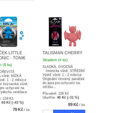
EK LITTLE
TALISMAN CHERRY
ONIC - TONIK
Skladem
(4 ks)
em
(5 ks)
SLADKÁ, OVOCNÁ
Intenzita vůně: STŘEDNÍ
Í, DŘEVITÁ
Výdrž vůně: 1 - 2 měsíce
ta vůně: NÍZKÁ
Originální červený panáček
ůně: 1 - 2 měsíce
do auta pro uchycení na
lní švýcarská vůně
mřížku...
 pro uchycení na
výdechu ventilace.
Původně:
129 Kč
Ušetříte
:
40 Kč (–31 %)
ě:
139 Kč
:
60 Kč (–43 %)
89 Kč
/ ks
79 Kč
/ ks