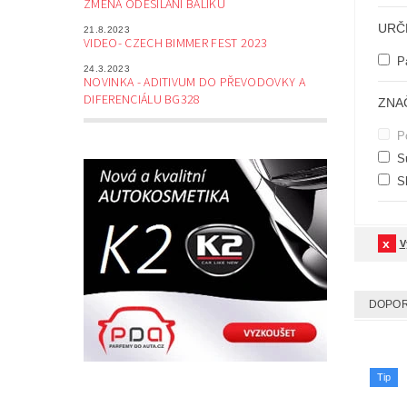
ZMĚNA ODESÍLÁNÍ BALÍKŮ
URČ
21.8.2023
VIDEO- CZECH BIMMER FEST 2023
P
24.3.2023
NOVINKA - ADITIVUM DO PŘEVODOVKY A
DIFERENCIÁLU BG328
ZNA
Po
Su
S
V
DOPO
Tip