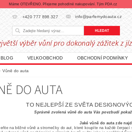
Máme OTEVŘENO. Přejeme pohodlné nakupování. Tým PDA.cz
info@parfemydoauta.cz
+420 777 898 327
BLOG
VELKOOBCHOD
OBCHODNÍ PODMÍNKY
CHRANY OSOBNÍCH ÚDAJŮ
REKLAMACE ZBOŽÍ
Vůně do auta
DÁVANÉ ZNAČKY
BLACK FRIDAY | ČERNÝ PÁTEK
NĚ DO AUTA
TO NEJLEPŠÍ ZE SVĚTA DESIGNOVÝ
Správně zvolená vůně do auta Vás povzbudí pokaž
Jaké vůně do auta zde najd
ňte na běžné vůně a stromečky do aut, které koupíte na každé čerpací s