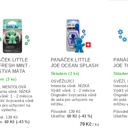
ČEK LITTLE
PANÁČEK LITTLE
PANÁČ
FRESH MINT -
JOE OCEAN SPLASH
JOE T
STVÁ MÁTA
Skladem
(2 ks)
Sklad
dem
(3 ks)
OSVĚŽUJÍCÍ
SVĚŽ
Intenzita vůně: NÍZKÁ
Intenzi
Í, MENTOLOVÁ
Výdrž vůně: 1 - 2 měsíce
Výdrž v
zita vůně: NÍZKÁ
Originální švýcarská vůně
Originá
vůně: 1 - 2 měsíce
do auta pro uchycení na
do auta
ální švýcarská vůně
mřížku...
mřížku 
a pro uchycení na
 výdechu...
Původně:
139 Kč
Původn
Ušetříte
:
60 Kč (–43 %)
Ušetříte
ně:
139 Kč
te
:
60 Kč (–43 %)
79 Kč
/ ks