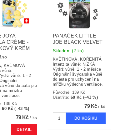
E JOYA
PANÁČEK LITTLE
LA CRÈME -
JOE BLACK VELVET
LKOVÝ KRÉM
Skladem
(2 ks)
áno
KVĚTINOVÁ, KOŘENITÁ
Intenzita vůně: NÍZKÁ
KÁ, KRÉMOVÁ
Výdrž vůně: 1 - 2 měsíce
a vůně:
Originální švýcarská vůně
ýdrž vůně: 1 - 2
do auta pro uchycení na
riginální
mřížku výdechu ventilace.
ká vůně do auta pro
í na mřížku
Původně:
139 Kč
 ventilace.
Ušetříte
:
60 Kč (–43 %)
ě:
139 Kč
79 Kč
/ ks
:
60 Kč (–43 %)
79 Kč
/ ks
DETAIL