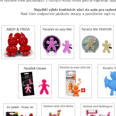
vě vybrané vůně pocházející z různých koutů světa jako je například Špan
Největší výběr kvalitních vůní do auta pro rados
Rádi Vám zodpovíme jakékoliv dotazy a pomůžeme najít to n