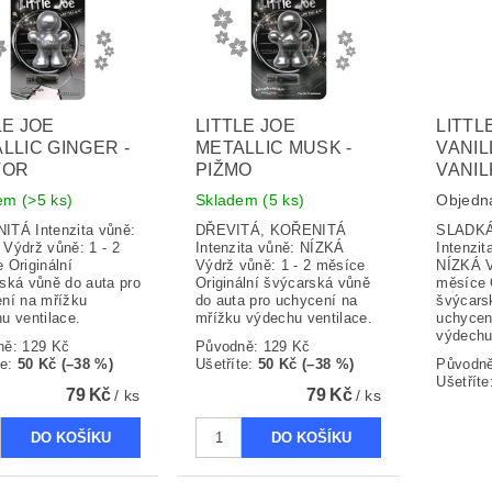
LE JOE
LITTLE JOE
LITTL
LLIC GINGER -
METALLIC MUSK -
VANIL
VOR
PIŽMO
VANI
dem
(>5 ks)
Skladem
(5 ks)
Objedn
TÁ Intenzita vůně:
DŘEVITÁ, KOŘENITÁ
SLAD
Výdrž vůně: 1 - 2
Intenzita vůně: NÍZKÁ
Intenzit
 Originální
Výdrž vůně: 1 - 2 měsíce
NÍZKÁ V
ská vůně do auta pro
Originální švýcarská vůně
měsíce O
ní na mřížku
do auta pro uchycení na
švýcars
u ventilace.
mřížku výdechu ventilace.
uchycen
výdechu
ně:
129 Kč
Původně:
129 Kč
te
:
50 Kč (–38 %)
Ušetříte
:
50 Kč (–38 %)
Původn
Ušetříte
79 Kč
79 Kč
/ ks
/ ks