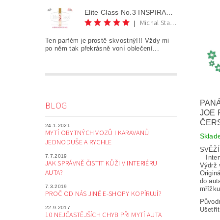
Elite Class No.3 INSPIRATION FOR HER AKCE 1+1
Michal Staněk
|
Ten parfém je prostě skvostný!!! Vždy mi
po něm tak překrásně voní oblečení...
PANÁ
BLOG
JOE 
ČER
24.1.2021
MYTÍ OBYTNÝCH VOZŮ I KARAVANŮ
Skla
JEDNODUŠE A RYCHLE
SVĚŽ
7.7.2019
Inten
JAK SPRÁVNĚ ČISTIT KŮŽI V INTERIÉRU
Výdrž 
AUTA?
Origin
do aut
7.3.2019
mřížku
PROČ OD NÁS JINÉ E-SHOPY KOPÍRUJÍ?
Původ
22.9.2017
Ušetří
10 NEJČASTĚJŠÍCH CHYB PŘI MYTÍ AUTA