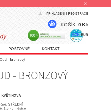
|
PŘIHLÁŠENÍ
REGISTRACE
KOŠÍK:
0 Kč
CZK
EUR
POŠTOVNÉ
KONTAKT
PROMO AKCE 1+1 | 2+1 | 3+1
Oud - bronzový
UD - BRONZOVÝ
, KVĚTINOVÁ
 vůně: STŘEDNÍ
ě: 1,5 - 3 měsíce