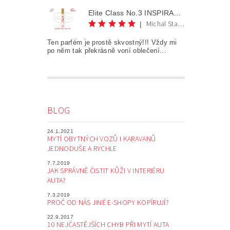
Elite Class No.3 INSPIRATION FOR HER AKCE 1+1
Michal Staněk
|
Ten parfém je prostě skvostný!!! Vždy mi
po něm tak překrásně voní oblečení...
BLOG
24.1.2021
MYTÍ OBYTNÝCH VOZŮ I KARAVANŮ
JEDNODUŠE A RYCHLE
7.7.2019
JAK SPRÁVNĚ ČISTIT KŮŽI V INTERIÉRU
AUTA?
7.3.2019
PROČ OD NÁS JINÉ E-SHOPY KOPÍRUJÍ?
22.9.2017
10 NEJČASTĚJŠÍCH CHYB PŘI MYTÍ AUTA