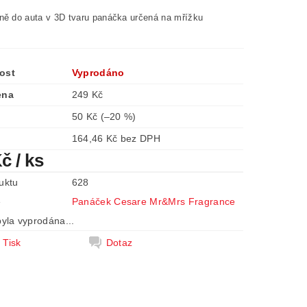
ně do auta v 3D tvaru panáčka určená na mřížku
ost
Vyprodáno
ena
249 Kč
50 Kč
(–20 %)
164,46 Kč bez DPH
Kč
/ ks
uktu
628
e
Panáček Cesare Mr&Mrs Fragrance
yla vyprodána...
Tisk
Dotaz