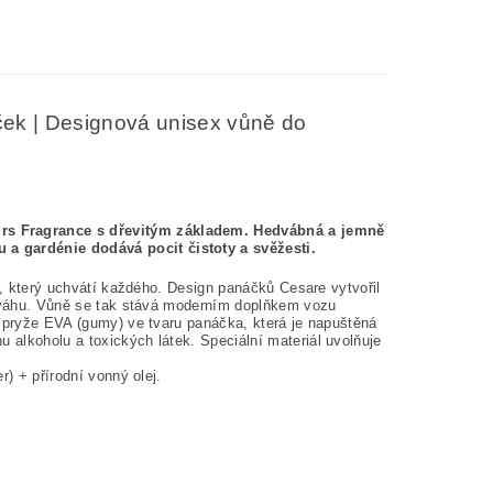
ek | Designová unisex vůně do
rs Fragrance s dřevitým základem. Hedvábná a jemně
a gardénie dodává pocit čistoty a svěžesti.
d, který uchvátí každého. Design panáčků Cesare vytvořil
vnováhu. Vůně se tak stává moderním doplňkem vozu
é pryže EVA (gumy) ve tvaru panáčka, která je napuštěná
alkoholu a toxických látek. Speciální materiál uvolňuje
) + přírodní vonný olej.