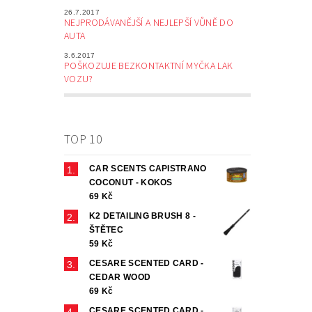
26.7.2017
NEJPRODÁVANĚJŠÍ A NEJLEPŠÍ VŮNĚ DO
AUTA
3.6.2017
POŠKOZUJE BEZKONTAKTNÍ MYČKA LAK
VOZU?
TOP 10
CAR SCENTS CAPISTRANO
COCONUT - KOKOS
69 Kč
K2 DETAILING BRUSH 8 -
ŠTĚTEC
59 Kč
CESARE SCENTED CARD -
CEDAR WOOD
69 Kč
CESARE SCENTED CARD -