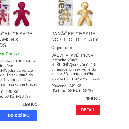
ÁČEK CESARE
PANÁČEK CESARE
NAMON &
NOBLE OUD - ZLATÝ
DS
Objednáno
dem
(>5 ks)
DŘEVITÁ, KVĚTINOVÁ
Intenzita vůně:
NOVÁ, ORIENTÁLNÍ
STŘEDNÍVýdrž vůně: 1,5 -
ita vůně:
3 měsíce Unisex vůně do
ÍVýdrž vůně: 1,5 -
auta v 3D tvaru panáčka
ce Unisex vůně do
určená na mřížku ventilace.
 3D tvaru panáčka
 na mřížku ventilace.
Původně:
249 Kč
Ušetříte
:
50 Kč (–20 %)
ně:
249 Kč
te
:
50 Kč (–20 %)
199 Kč
199 Kč
DETAIL