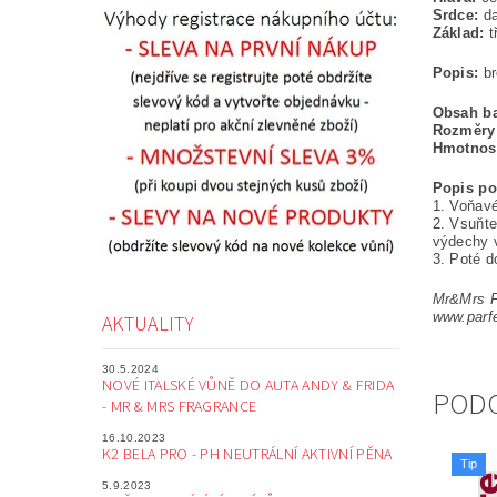
Srdce:
d
Základ:
t
Popis:
br
Obsah ba
Rozměry
Hmotnos
Popis po
1. Voňav
2. Vsuňte
výdechy v
3. Poté d
Mr&Mrs Fr
www.parf
AKTUALITY
30.5.2024
NOVÉ ITALSKÉ VŮNĚ DO AUTA ANDY & FRIDA
POD
- MR & MRS FRAGRANCE
16.10.2023
K2 BELA PRO - PH NEUTRÁLNÍ AKTIVNÍ PĚNA
Tip
5.9.2023