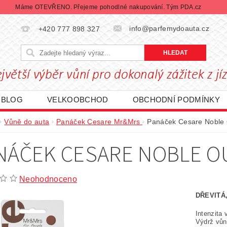
Máme OTEVŘENO. Přejeme pohodlné nakupování. Tým PDA.cz
info@parfemydoauta.cz
+420 777 898 327
BLOG
VELKOOBCHOD
OBCHODNÍ PODMÍNKY
CHRANY OSOBNÍCH ÚDAJŮ
REKLAMACE ZBOŽÍ
Vůně do auta
Panáček Cesare Mr&Mrs
Panáček Cesare Noble 
DÁVANÉ ZNAČKY
BLACK FRIDAY | ČERNÝ PÁTEK
NÁČEK CESARE NOBLE O
Neohodnoceno
DŘEVITÁ
Intenzita
Výdrž vůn