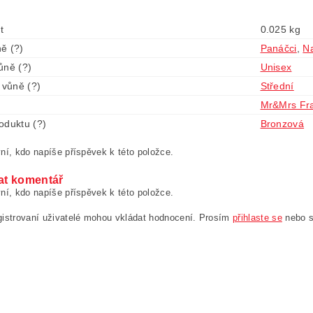
t
0.025 kg
ě (?)
Panáčci
,
Na
ůně (?)
Unisex
 vůně (?)
Střední
Mr&Mrs Fr
oduktu (?)
Bronzová
ní, kdo napíše příspěvek k této položce.
at komentář
ní, kdo napíše příspěvek k této položce.
gistrovaní uživatelé mohou vkládat hodnocení. Prosím
přihlaste se
nebo 