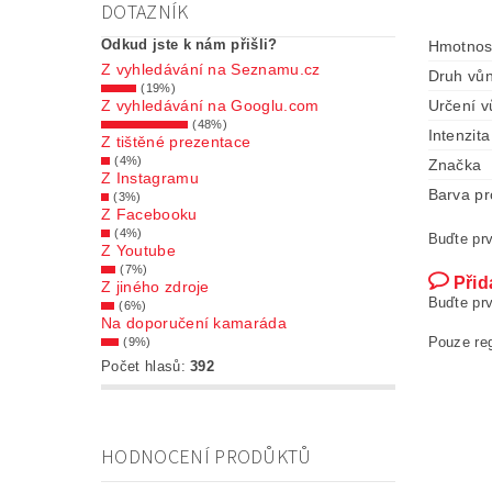
DOTAZNÍK
Odkud jste k nám přišli?
Hmotnos
Z vyhledávání na Seznamu.cz
Druh vůn
(19%)
Určení v
Z vyhledávání na Googlu.com
(48%)
Intenzita
Z tištěné prezentace
(4%)
Značka
Z Instagramu
Barva pr
(3%)
Z Facebooku
(4%)
Buďte prv
Z Youtube
(7%)
Přid
Z jiného zdroje
Buďte prv
(6%)
Na doporučení kamaráda
Pouze re
(9%)
Počet hlasů:
392
HODNOCENÍ PRODŮKTŮ