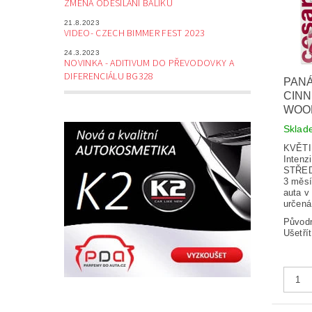
ZMĚNA ODESÍLÁNÍ BALÍKŮ
21.8.2023
VIDEO- CZECH BIMMER FEST 2023
24.3.2023
NOVINKA - ADITIVUM DO PŘEVODOVKY A
DIFERENCIÁLU BG328
PAN
CIN
WOO
Skla
KVĚTI
Intenz
STŘEDN
3 měsí
auta v
určená
Původ
Ušetří