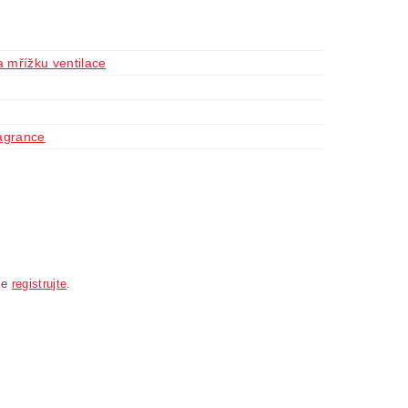
 mřížku ventilace
agrance
se
registrujte
.