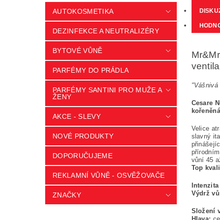
AUTOKOSMETIKA
DISKU
HODN
DEZINFEKCE A NEUTRALIZÉRY
BYTOVÉ VŮNĚ
Mr&Mrs
ventil
PARFÉMY DO PRÁDLA
"Vášnivá 
PARFÉMY SANTINI PRO MUŽE A
ŽENY
Cesare N
kořeněná
AKCE - SLEVY
Velice at
NOVÉ PRODUKTY
slavný it
přinášejí
přírodním
DOPORUČUJEME
vůní 45 a
Top kvali
REKLAMNÍ VŮNĚ - OSVĚŽOVAČE
Intenzit
Výdrž vů
ZNAČKY
Složení 
Hlava:
ce