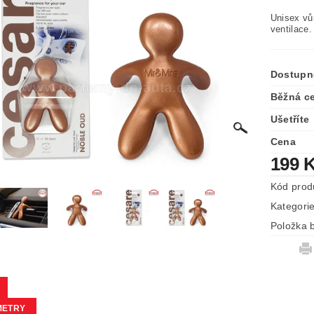
Unisex vů
ventilace.
Dostupn
Běžná c
Ušetříte
Cena
199 
Kód prod
Kategori
Položka b
METRY