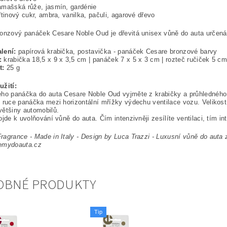
amašská růže, jasmín, gardénie
řtinový cukr, ambra, vanilka, pačuli, agarové dřevo
onzový panáček Cesare Noble Oud je dřevitá unisex vůně do auta určená
lení:
papírová krabička, postavička - panáček Cesare bronzové barvy
:
krabička 18,5 x 9 x 3,5 cm | panáček 7 x 5 x 3 cm | rozteč ručiček 5 cm
t:
25 g
užití:
ého panáčka do auta Cesare Noble Oud vyjměte z krabičky a průhledného
 ruce panáčka mezi horizontální mřížky výdechu ventilace vozu. Velikost 
ětšiny automobilů.
ojde k uvolňování vůně do auta. Čím intenzivněji zesílíte ventilaci, tím i
agrance - Made in Italy - Design by Luca Trazzi - Luxusní vůně do auta
emydoauta.cz
OBNÉ PRODUKTY
Tip