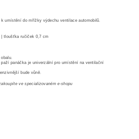
 k umístění do mřížky výdechu ventilace automobilů.
 | tloušťka ručiček 0,7 cm
 obalu.
paží panáčka je univerzální pro umístění na ventilační
ntenzivnější bude vůně.
 zakoupíte ve specializovaném e-shopu