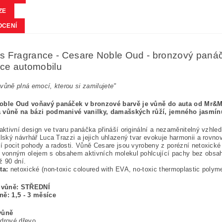
ZE
OCENÍ
 Fragrance - Cesare Noble Oud - bronzový panáč
ace automobilu
vůně plná emocí, kterou si zamilujete"
oble Oud voňavý panáček v bronzové barvě je vůně do auta od Mr&M
 vůně na bázi podmanivé vanilky, damašských růží, jemného jasmínu 
raktivní design ve tvaru panáčka přináší originální a nezaměnitelný vzhle
alský návrhář Luca Trazzi a jejich uhlazený tvar evokuje harmonii a ro
cí pocit pohody a radosti. Vůně Cesare jsou vyrobeny z porézní netoxick
 vonným olejem s obsahem aktivních molekul pohlcující pachy bez obsahu 
ž 90 dní.
ta:
netoxické (non-toxic coloured with EVA, no-toxic thermoplastic polymer
a vůně: STŘEDNÍ
ně: 1,5 - 3 měsíce
vůně
drové dřevo