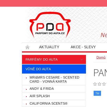
AKTUALITY
AKCE - SLEVY
HODNOCENÍ OBCHODU
PODMÍNKY O
Domů
PARFÉMY DO AUTA
INFORMACE - SLEVOVÉ KUPÓNY
PRO
PA
VŮNĚ DO AUTA
MR&MRS CESARE - SCENTED
CARD - VONNÁ KARTA
ANDY & FRIDA
Tip
AIR SPLASH
CALIFORNIA SCENTS®