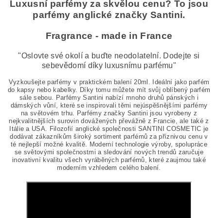
Luxusní parfémy za skvělou cenu? To jsou
parfémy anglické značky Santini.
Fragrance - made in France
"Oslovte své okolí a buďte neodolatelní. Dodejte si
sebevědomí díky luxusnímu parfému"
Vyzkoušejte parfémy v praktickém balení 20ml. Ideální jako parfém
do kapsy nebo kabelky. Díky tomu můžete mít svůj oblíbený parfém
sále sebou. Parfémy Santini nabízí mnoho druhů pánských i
dámských vůní, které se inspirovali těmi nejúspěšnějšími parfémy
na světovém trhu. Parfémy značky Santini jsou vyrobeny z
nejkvalitnějších surovin dovážených převážně z Francie, ale také z
Itálie a USA. Filozofií anglické společnosti SANTINI COSMETIC je
dodávat zákazníkům široký sortiment parfémů za příznivou cenu v
té nejlepší možné kvalitě. Moderní technologie výroby, spolupráce
se světovými společnostmi a sledování nových trendů zaručuje
inovativní kvalitu všech vyráběných parfémů, které zaujmou také
moderním vzhledem celého balení.