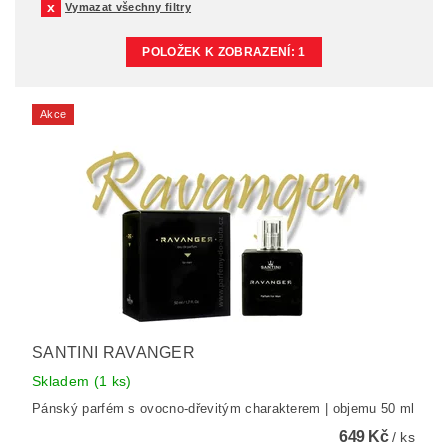
Vymazat všechny filtry
POLOŽEK K ZOBRAZENÍ:
1
Akce
SANTINI RAVANGER
Skladem
(1 ks)
Pánský parfém s ovocno-dřevitým charakterem | objemu 50 ml
649 Kč
/ ks