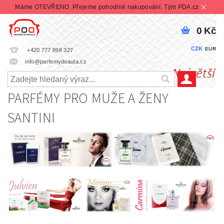
Máme OTEVŘENO. Přejeme pohodlné nakupování. Tým PDA.cz
0 Kč
CZK
EUR
+420 777 898 327
info@parfemydoauta.cz
PARFÉMY PRO MUŽE A ŽENY
SANTINI