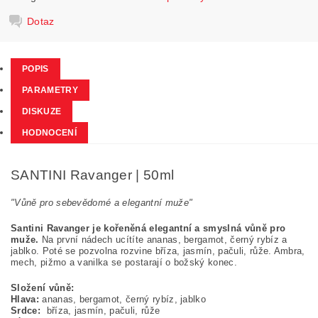
Dotaz
POPIS
PARAMETRY
DISKUZE
HODNOCENÍ
SANTINI Ravanger | 50ml
"Vůně pro sebevědomé a elegantní muže"
Santini Ravanger je kořeněná elegantní a smyslná vůně pro
muže.
Na první nádech ucítíte ananas, bergamot, černý rybíz a
jablko. Poté se pozvolna rozvine bříza, jasmín, pačuli, růže. Ambra,
mech, pižmo a vanilka se postarají o božský konec.
Složení vůně:
Hlava:
ananas, bergamot, černý rybíz, jablko
Srdce:
bříza, jasmín, pačuli, růže