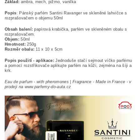
Základ:
ambra, mech, pižmo, vanilka
Popis
: Pánský parfém Santini Ravanger ve skleněné lahvičce s
rozprašovačem o objemu 50ml
Obsah balení:
papírová krabička, parfém ve skleněném obalu s
rozprašovačem.
Objem:
50ml
Hmotnost:
250g
Rozměr obalu:
11 x 10 x 5cm
Popis použití - aplikace:
Jednoduše stačí sejmout víčko parfému
a pomocí rozstřikovače aplikujte parfém na kůži, zejména na šíji a
krk.
Eau de parfum - with pheromones |
Fragrance - Made in France - v
prodeji na www.parfemy-do-auta.cz