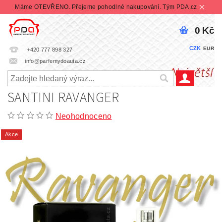
Máme OTEVŘENO. Přejeme pohodlné nakupování. Tým PDA.cz
0 Kč
CZK
EUR
+420 777 898 327
info@parfemydoauta.cz
SANTINI RAVANGER
Neohodnoceno
Akce