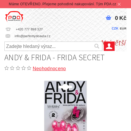
Máme OTEVŘENO. Přejeme pohodlné nakupování. Tým PDA.cz
0 Kč
CZK
EUR
+420 777 898 327
info@parfemydoauta.cz
ANDY & FRIDA - FRIDA SECRET
Neohodnoceno