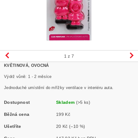
1
z 7
KVĚTINOVÁ, OVOCNÁ
Výdrž vůně: 1 - 2 měsíce
Jednoduché umístění do mřížky ventilace v interiéru auta.
Dostupnost
Skladem
(>5 ks)
Běžná cena
199 Kč
Ušetříte
20 Kč
(–10 %)