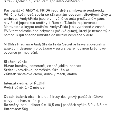
"Hravý společníci, kteří vám zpříjemní cestování."
Pár panáčků ANDY & FRIDA jsou dvě zamilované postavičky.
Vůně je květinová spolu se šťavnatým ovocem, dřevitými tóny a
ambrou.
Andy&Frida jsou první vůně do auta prodávané v páru,
navržené japonskou umělkyní Rumiko Takeda inspirovanou
Metaverse a krypto uměním. Andy&Frida jsou vyrobené z vonné
EVA termoplastického polymeru (měkké gumy), který je nemastný a
pomocí klipu snadno umístíte do mřížky ventilace v autě.
Mr&Mrs Fragrance Andy&Frida Frida Secret je hravý společník s
atraktivní designem prodávané v páru s parfémovanou květinovo-
ovocnou jemnou vůní.
Složení vůně:
Hlava:
broskev, pomeranč, zelené jablko, ananas
Srdce:
konvalinka, damašská růže, fialka
Základ:
santalové dřevo, dubový mech, ambra
Intenzita vůně:
STŘEDNÍ
Výdrž vůně:
1 - 2 měsíce
Obsah balení:
obal - blister, 2 kusy designový panáček růžové
barvy a univerzální klip
Rozměry:
obal - blister 9 x 18,5 cm | panáček výška 5,9 x 6,3 cm
Hmotnost:
50g