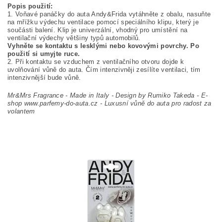
Popis použití:
1. Voňavé panáčky do auta Andy&Frida vytáhněte z obalu, nasuňte
na mřížku výdechu ventilace pomocí speciálního klipu, který je
součásti balení. Klip je univerzální, vhodný pro umístění na
ventilační výdechy většiny typů automobilů.
Vyhněte se kontaktu s lesklými nebo kovovými povrchy. Po
použití si umyjte ruce.
2. Při kontaktu se vzduchem z ventilačního otvoru dojde k
uvolňování vůně do auta. Čím intenzivněji zesílíte ventilaci, tím
intenzivnější bude vůně.
Mr&Mrs Fragrance - Made in Italy - Design by Rumiko Takeda -
E-
shop www.parfemy-do-auta.cz - Luxusní vůně do auta pro radost za
volantem