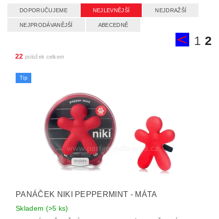
DOPORUČUJEME
NEJLEVNĚJŠÍ
NEJDRAŽŠÍ
NEJPRODÁVANĚJŠÍ
ABECEDNĚ
1
2
22
položek celkem
Tip
PANÁČEK NIKI PEPPERMINT - MÁTA
Skladem
(>5 ks)