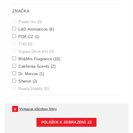
ZNAČKA
Power Air
(0)
L&D Aromaticos
(6)
PDA.CZ
(1)
THD
(0)
Supair Drive AG
(0)
Mr&Mrs Fragrance
(10)
California Scents
(2)
Dr. Marcus
(1)
Sheron
(2)
ReadySteady
(0)
Vymazat všechny filtry
POLOŽEK K ZOBRAZENÍ:
22