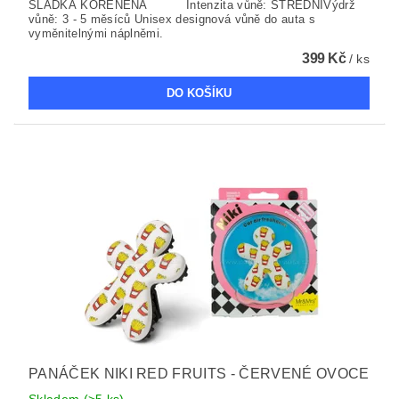
SLADKÁ KOŘENĚNÁ Intenzita vůně: STŘEDNÍVýdrž
vůně: 3 - 5 měsíců Unisex designová vůně do auta s
vyměnitelnými náplněmi.
399 Kč
/ ks
PANÁČEK NIKI RED FRUITS - ČERVENÉ OVOCE