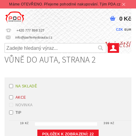
Máme OTEVŘENO. Přejeme pohodlné nakupování. Tým PDA.cz
0 Kč
CZK
EUR
+420 777 898 327
info@parfemydoauta.cz
VŮNĚ DO AUTA
, STRANA 2
NA SKLADĚ
AKCE
NOVINKA
TIP
19
Kč
399
Kč
POLOŽEK K ZOBRAZENÍ:
22