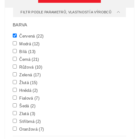
FILTR PODLE PARAMETRŮ, VLASTNOSTÍ A VÝROBCŮ
BARVA
Červená
(22)
Modrá
(12)
Bílá
(13)
Černá
(21)
Růžová
(10)
Zelená
(17)
Žlutá
(15)
Hnědá
(2)
Fialová
(7)
Šedá
(2)
Zlatá
(3)
Stříbrná
(2)
Oranžová
(7)