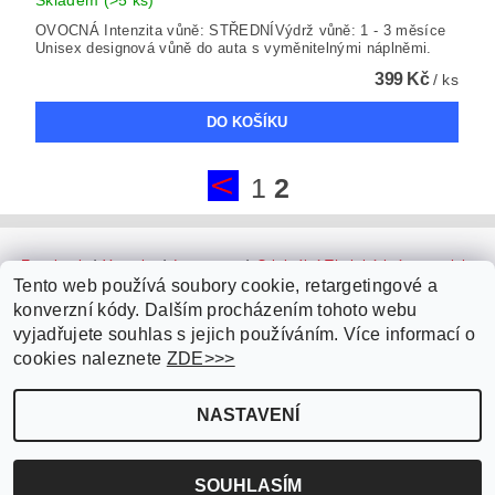
Skladem
(>5 ks)
OVOCNÁ Intenzita vůně: STŘEDNÍVýdrž vůně: 1 - 3 měsíce
Unisex designová vůně do auta s vyměnitelnými náplněmi.
399 Kč
/ ks
1
2
Facebook
|
Youtube
|
Instagram
|
Originální Thajské krémy a oleje
|
Platební brána ComGate
Tento web používá soubory cookie, retargetingové a
konverzní kódy. Dalším procházením tohoto webu
vyjadřujete souhlas s jejich používáním. Více informací o
cookies naleznete
ZDE>>>
NASTAVENÍ
Upravit nastavení cookies
2026 ©
Parfémy do auta.cz
, všechna práva vyhrazena
Vytvořil Shoptet
SOUHLASÍM