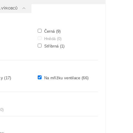
 A VÝROBCŮ
Černá
(9)
Hnědá
(0)
Stříbrná
(1)
ky
(17)
Na mřížku ventilace
(66)
(0)