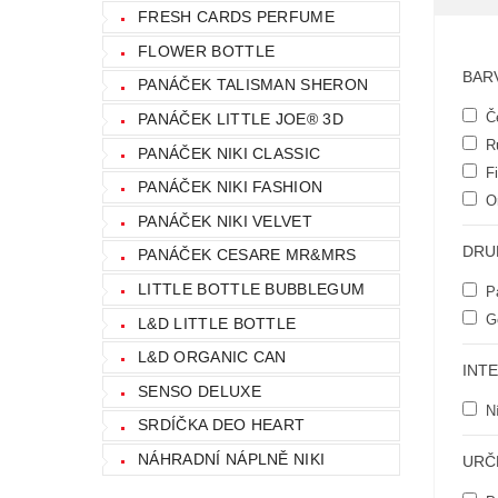
FRESH CARDS PERFUME
FLOWER BOTTLE
BAR
PANÁČEK TALISMAN SHERON
Č
PANÁČEK LITTLE JOE® 3D
R
PANÁČEK NIKI CLASSIC
Fi
PANÁČEK NIKI FASHION
O
PANÁČEK NIKI VELVET
DRU
PANÁČEK CESARE MR&MRS
LITTLE BOTTLE BUBBLEGUM
P
G
L&D LITTLE BOTTLE
L&D ORGANIC CAN
INT
SENSO DELUXE
N
SRDÍČKA DEO HEART
NÁHRADNÍ NÁPLNĚ NIKI
URČ