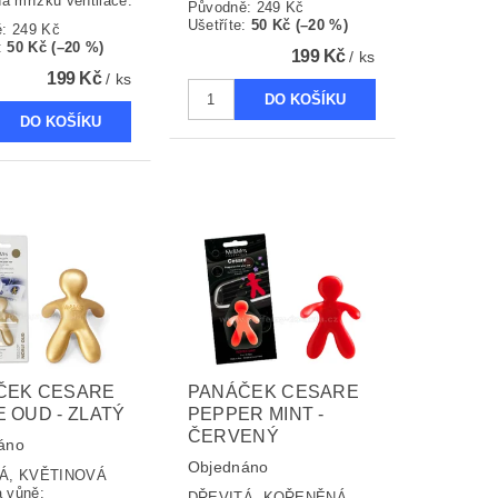
a mřížku ventilace.
Původně:
249 Kč
Ušetříte
:
50 Kč (–20 %)
ě:
249 Kč
:
50 Kč (–20 %)
199 Kč
/ ks
199 Kč
/ ks
ČEK CESARE
PANÁČEK CESARE
 OUD - ZLATÝ
PEPPER MINT -
ČERVENÝ
áno
Objednáno
Á, KVĚTINOVÁ
a vůně:
DŘEVITÁ, KOŘENĚNÁ