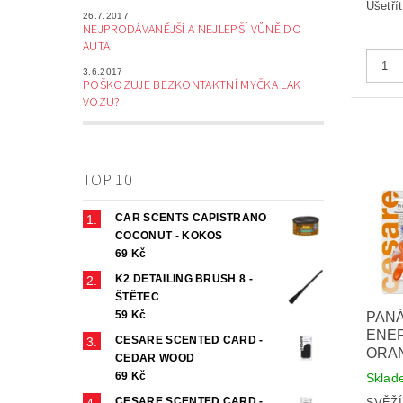
Ušetří
26.7.2017
NEJPRODÁVANĚJŠÍ A NEJLEPŠÍ VŮNĚ DO
AUTA
3.6.2017
POŠKOZUJE BEZKONTAKTNÍ MYČKA LAK
VOZU?
TOP 10
CAR SCENTS CAPISTRANO
COCONUT - KOKOS
69 Kč
K2 DETAILING BRUSH 8 -
ŠTĚTEC
59 Kč
PAN
ENER
CESARE SCENTED CARD -
ORA
CEDAR WOOD
69 Kč
Skla
CESARE SCENTED CARD -
SVĚŽ