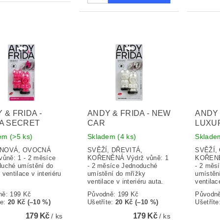
 & FRIDA -
ANDY & FRIDA - NEW
ANDY 
A SECRET
CAR
LUXU
dem
(>5 ks)
Skladem
(4 ks)
Sklad
INOVÁ, OVOCNÁ
SVĚŽÍ, DŘEVITÁ,
SVĚŽÍ,
vůně: 1 - 2 měsíce
KOŘENĚNÁ Výdrž vůně: 1
KOŘENĚ
uché umístění do
- 2 měsíce Jednoduché
- 2 měs
ventilace v interiéru
umístění do mřížky
umístěn
ventilace v interiéru auta.
ventilac
ně:
199 Kč
Původně:
199 Kč
Původn
te
:
20 Kč (–10 %)
Ušetříte
:
20 Kč (–10 %)
Ušetříte
179 Kč
179 Kč
/ ks
/ ks