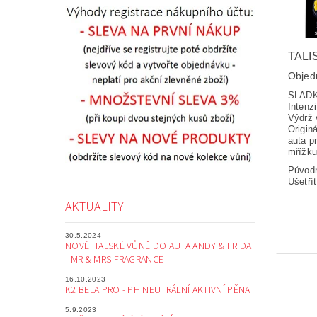
TALI
Objed
SLADK
Intenz
Výdrž 
Origin
auta p
mřížku
Původ
Ušetří
AKTUALITY
30.5.2024
NOVÉ ITALSKÉ VŮNĚ DO AUTA ANDY & FRIDA
- MR & MRS FRAGRANCE
16.10.2023
K2 BELA PRO - PH NEUTRÁLNÍ AKTIVNÍ PĚNA
5.9.2023