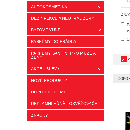
P
AUTOKOSMETIKA
ZNA
DEZINFEKCE A NEUTRALIZÉRY
Po
BYTOVÉ VŮNĚ
Su
S
PARFÉMY DO PRÁDLA
PARFÉMY SANTINI PRO MUŽE A
ŽENY
V
AKCE - SLEVY
DOPO
NOVÉ PRODUKTY
DOPORUČUJEME
REKLAMNÍ VŮNĚ - OSVĚŽOVAČE
ZNAČKY