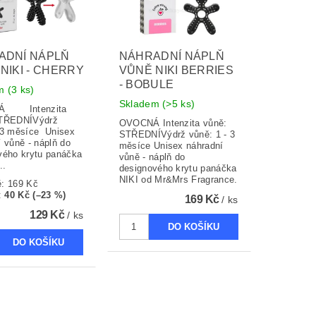
ADNÍ NÁPLŇ
NÁHRADNÍ NÁPLŇ
NIKI - CHERRY
VŮNĚ NIKI BERRIES
- BOBULE
em
(3 ks)
Skladem
(>5 ks)
ntenzita
STŘEDNÍVýdrž
OVOCNÁ Intenzita vůně:
-3 měsíce Unisex
STŘEDNÍVýdrž vůně: 1 - 3
 vůně - náplň do
měsíce Unisex náhradní
vého krytu panáčka
vůně - náplň do
..
designového krytu panáčka
NIKI od Mr&Mrs Fragrance.
ě:
169 Kč
:
40 Kč (–23 %)
169 Kč
/ ks
129 Kč
/ ks