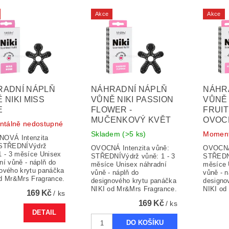
Akce
Akce
RADNÍ NÁPLŇ
NÁHRADNÍ NÁPLŇ
NÁHR
 NIKI MISS
VŮNĚ NIKI PASSION
VŮNĚ 
E
FLOWER -
FRUIT
MUČENKOVÝ KVĚT
OVOC
tálně nedostupné
Skladem
(>5 ks)
Moment
NOVÁ Intenzita
 STŘEDNÍVýdrž
OVOCNÁ Intenzita vůně:
OVOCNÁ 
1 - 3 měsíce Unisex
STŘEDNÍVýdrž vůně: 1 - 3
STŘEDNÍ
ní vůně - náplň do
měsíce Unisex náhradní
měsíce 
ového krytu panáčka
vůně - náplň do
vůně - n
d Mr&Mrs Fragrance.
designového krytu panáčka
designo
NIKI od Mr&Mrs Fragrance.
NIKI od
169 Kč
/ ks
169 Kč
/ ks
DETAIL