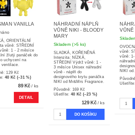
SMAN VANILLA
NÁHRADNÍ NÁPLŇ
NÁHR
VŮNĚ NIKI - BLOODY
VŮNĚ 
náno
MARY
Sklad
Á, ORIENTÁLNÍ
Skladem
(>5 ks)
ita vůně: STŘEDNÍ
OVOCNÁ I
vůně: 1 - 2 měsíce
vůně: 
SLADKÁ, KOŘENĚNÁ
ální žlutý panáček do
vůně: 1
Intenzita: NÍZKÁ,
ro uchycení na
náhradní
STŘEDNÍ Výdrž vůně: 1 -
 ventilace.
designo
3 měsíce Unisex náhradní
NIKI od.
vůně - náplň do
ně:
129 Kč
designového krytu panáčka
te
:
40 Kč (–31 %)
Původn
NIKI od Mr&Mrs Fragrance.
Ušetříte
89 Kč
/ ks
Původně:
169 Kč
Ušetříte
:
40 Kč (–23 %)
DETAIL
129 Kč
/ ks