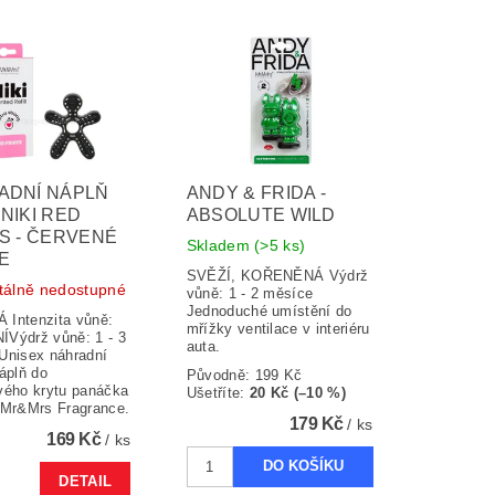
ADNÍ NÁPLŇ
ANDY & FRIDA -
NIKI RED
ABSOLUTE WILD
S - ČERVENÉ
Skladem
(>5 ks)
E
SVĚŽÍ, KOŘENĚNÁ Výdrž
álně nedostupné
vůně: 1 - 2 měsíce
Jednoduché umístění do
Intenzita vůně:
mřížky ventilace v interiéru
Výdrž vůně: 1 - 3
auta.
Unisex náhradní
áplň do
Původně:
199 Kč
vého krytu panáčka
Ušetříte
:
20 Kč (–10 %)
 Mr&Mrs Fragrance.
179 Kč
/ ks
169 Kč
/ ks
DETAIL