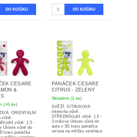
ČEK CESARE
PANÁČEK CESARE
AMON &
CITRUS - ZELENÝ
DS
Skladem
(1 ks)
em
(>5 ks)
SVĚŽÍ, CITRUSOVÁ
Intenzita vůně:
OVÁ, ORIENTÁLNÍ
STŘEDNÍVýdrž vůně: 1,5 -
a vůně:
3 měsíce Unisex vůně do
Výdrž vůně: 1,5 -
auta v 3D tvaru panáčka
e Unisex vůně do
určená na mřížku ventilace.
3D tvaru panáčka