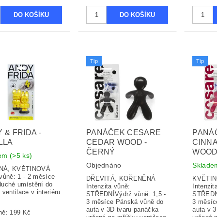
Tip
Tip
 & FRIDA -
PANÁČEK CESARE
PANÁ
LLA
CEDAR WOOD -
CINN
ČERNÝ
WOO
dem
(>5 ks)
Objednáno
Sklad
NÁ, KVĚTINOVÁ
vůně: 1 - 2 měsíce
DŘEVITÁ, KOŘENĚNÁ
KVĚTIN
uché umístění do
Intenzita vůně:
Intenzit
ventilace v interiéru
STŘEDNÍVýdrž vůně: 1,5 -
STŘEDNÍ
3 měsíce Pánská vůně do
3 měsíc
auta v 3D tvaru panáčka
auta v 
ně:
199 Kč