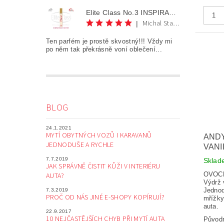
Elite Class No.3 INSPIRATION FOR HER AKCE 1+1
Michal Staněk
|
Ten parfém je prostě skvostný!!! Vždy mi
po něm tak překrásně voní oblečení...
BLOG
24.1.2021
MYTÍ OBYTNÝCH VOZŮ I KARAVANŮ
ANDY
JEDNODUŠE A RYCHLE
VANI
7.7.2019
Skla
JAK SPRÁVNĚ ČISTIT KŮŽI V INTERIÉRU
OVOC
AUTA?
Výdrž 
Jednod
7.3.2019
PROČ OD NÁS JINÉ E-SHOPY KOPÍRUJÍ?
mřížky 
auta.
22.9.2017
10 NEJČASTĚJŠÍCH CHYB PŘI MYTÍ AUTA
Původ