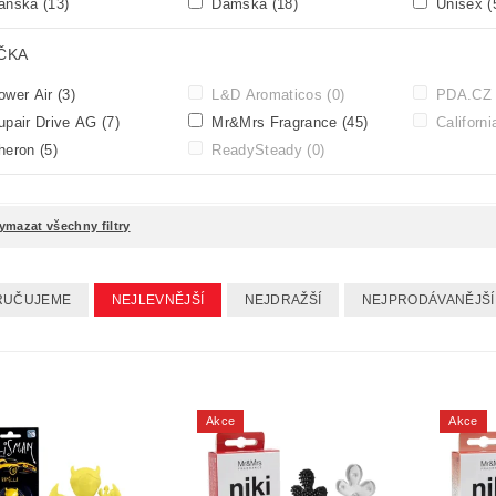
ánská
(13)
Dámská
(18)
Unisex
(
ČKA
wer Air
(3)
L&D Aromaticos
(0)
PDA.C
pair Drive AG
(7)
Mr&Mrs Fragrance
(45)
Californ
heron
(5)
ReadySteady
(0)
ymazat všechny filtry
RUČUJEME
NEJLEVNĚJŠÍ
NEJDRAŽŠÍ
NEJPRODÁVANĚJŠÍ
Akce
Akce