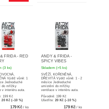
& FRIDA - RED
ANDY & FRIDA -
RY
SPICY VIBES
em
(3 ks)
Skladem
(>5 ks)
 OVOCNÁ,
SVĚŽÍ, KOŘENĚNÁ,
NÁ Výdrž vůně: 1
DŘEVITÁ Výdrž vůně: 1 - 2
íce Jednoduché
měsíce Jednoduché
í do mřížky
umístění do mřížky
e v interiéru auta.
ventilace v interiéru auta.
ě:
199 Kč
Původně:
199 Kč
:
20 Kč (–10 %)
Ušetříte
:
20 Kč (–10 %)
179 Kč
179 Kč
/ ks
/ ks