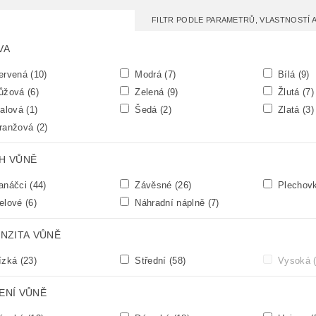
FILTR PODLE PARAMETRŮ, VLASTNOSTÍ
VA
ervená
(10)
Modrá
(7)
Bílá
(9)
ůžová
(6)
Zelená
(9)
Žlutá
(7)
alová
(1)
Šedá
(2)
Zlatá
(3)
ranžová
(2)
H VŮNĚ
anáčci
(44)
Závěsné
(26)
Plechov
elové
(6)
Náhradní náplně
(7)
ENZITA VŮNĚ
ízká
(23)
Střední
(58)
Vysoká
ENÍ VŮNĚ