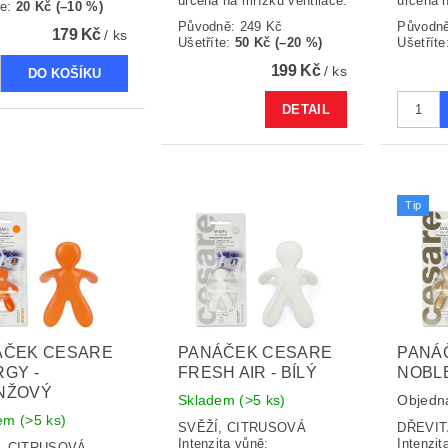
určená na mřížku ventilace.
určená n
te
:
20 Kč (–10 %)
Původně:
249 Kč
Původn
179 Kč
/ ks
Ušetříte
:
50 Kč (–20 %)
Ušetříte
199 Kč
/ ks
DETAIL
Tip
ÁČEK CESARE
PANÁČEK CESARE
PANÁ
GY -
FRESH AIR - BÍLÝ
NOBLE
NŽOVÝ
Skladem
(>5 ks)
Objedn
dem
(>5 ks)
SVĚŽÍ, CITRUSOVÁ
DŘEVIT
Intenzita vůně:
Intenzit
Í, CITRUSOVÁ