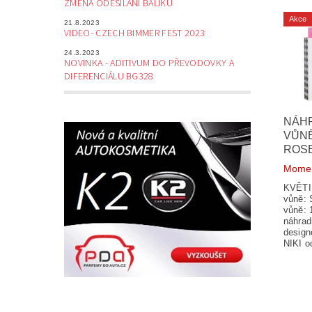
ZMĚNA ODESÍLÁNÍ BALÍKŮ
Akce
21.8.2023
VIDEO- CZECH BIMMER FEST 2023
24.3.2023
NOVINKA - ADITIVUM DO PŘEVODOVKY A
DIFERENCIÁLU BG328
NÁH
VŮNĚ
ROS
Momen
KVĚTI
vůně:
vůně: 
náhrad
design
NIKI o