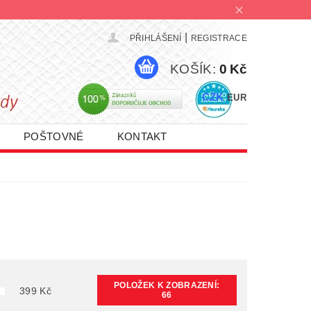
|
PŘIHLÁŠENÍ
REGISTRACE
KOŠÍK:
0 Kč
CZK
EUR
POŠTOVNÉ
KONTAKT
PROMO AKCE 1+1 | 2+1 | 3+1
POLOŽEK K ZOBRAZENÍ:
399
Kč
66