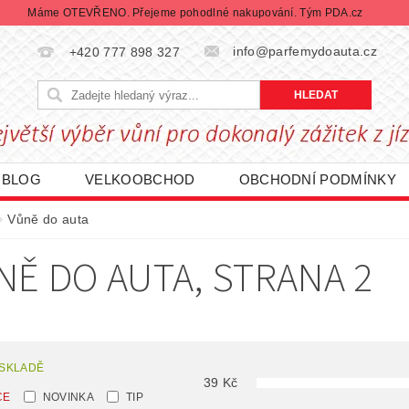
Máme OTEVŘENO. Přejeme pohodlné nakupování. Tým PDA.cz
info@parfemydoauta.cz
+420 777 898 327
BLOG
VELKOOBCHOD
OBCHODNÍ PODMÍNKY
CHRANY OSOBNÍCH ÚDAJŮ
REKLAMACE ZBOŽÍ
Vůně do auta
DÁVANÉ ZNAČKY
BLACK FRIDAY | ČERNÝ PÁTEK
NĚ DO AUTA
, STRANA 2
 SKLADĚ
39
Kč
CE
NOVINKA
TIP