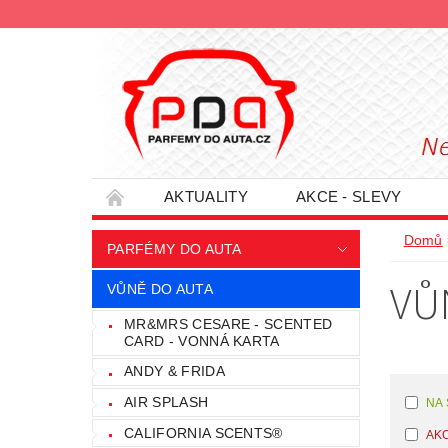
AKTUALITY
AKCE - SLEVY
HODNOCENÍ OBCHODU
PODMÍNKY O
Domů
PARFÉMY DO AUTA
INFORMACE - SLEVOVÉ KUPÓNY
PRO
VŮ
VŮNĚ DO AUTA
MR&MRS CESARE - SCENTED
CARD - VONNÁ KARTA
ANDY & FRIDA
AIR SPLASH
NA
CALIFORNIA SCENTS®
AK