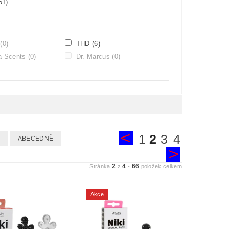
51)
Z
(0)
THD
(6)
ia Scents
(0)
Dr. Marcus
(0)
1
2
3
4
ABECEDNĚ
2
4
66
Stránka
z
-
položek celkem
Akce